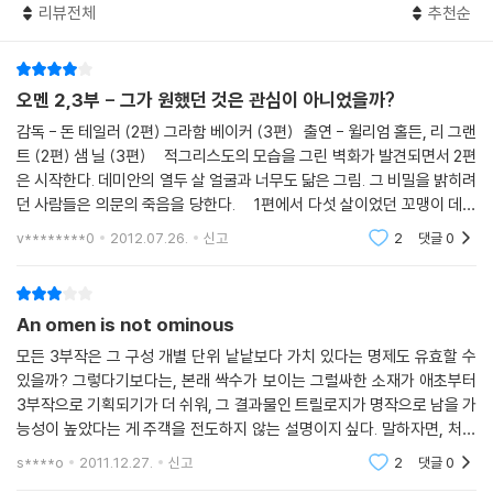
리뷰전체
추천순
오멘 2,3부 - 그가 원했던 것은 관심이 아니었을까?
감독 - 돈 테일러 (2편) 그라함 베이커 (3편) 출연 - 윌리엄 홀든, 리 그랜
트 (2편) 샘 닐 (3편) 적그리스도의 모습을 그린 벽화가 발견되면서 2편
은 시작한다. 데미안의 열두 살 얼굴과 너무도 닮은 그림. 그 비밀을 밝히려
던 사람들은 의문의 죽음을 당한다. 1편에서 다섯 살이었던 꼬맹이 데미
안은 2편에서는 12살이 되었다. 석유 회사를 비롯한 다른 많은
v********0
2012.07.26.
신고
2
댓글
0
An omen is not ominous
모든 3부작은 그 구성 개별 단위 낱낱보다 가치 있다는 명제도 유효할 수
있을까? 그렇다기보다는, 본래 싹수가 보이는 그럴싸한 소재가 애초부터
3부작으로 기획되기가 더 쉬워, 그 결과물인 트릴로지가 명작으로 남을 가
능성이 높았다는 게 주객을 전도하지 않는 설명이지 싶다. 말하자면, 처음
부터 될성부른 게 결국 꽃을 피우는 법이고, 쭉정이로 시들 건 어떤 태깔을
s****o
2011.12.27.
신고
2
댓글
0
씌워도 볼품없