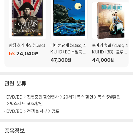
문의 바랍니다.
2) 사양 오인지, 오 구매, 변심 사유로의 반품은 제품 개봉 전에만 운임비
부담 후 처리 가능합니다.
3) 스틸북 한정판, 초회 한정판의 경우 제작 수량이 한정되어 있고, 택배
이동 과정에서의 손상이 발생하면, 재 판매가 어려우므로 신중한 구매 선
택을 부탁드립니다.
함장 호레이쇼 (1Disc)
나바론요새 (2Disc, 4
로마의 휴일 (2Disc, 4
4) 한정판 상품의 변심, 오구매로 인한 반품은 회송된 상품의 상태 확인 후
K UHD+BD 스틸북 한
K UHD+BD) : 블루레
5
24,040
%
원
진행이 가능합니다. 택배 이동 중 파손이 발생하지 않도록 완충 포장을 부
정판) : 블루레이
이
47,300
44,000
원
원
탁드립니다.
관련 분류
DVD/BD
진행중인 할인행사
20세기 폭스 할인
폭스 5월할인
박스세트 50%할인
DVD/BD
전쟁 & 서부
공포
품목정보