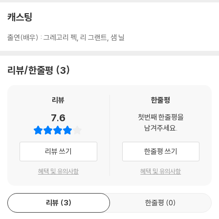
그러는 사이 그의 존재를 알고있는 사람들은 아무도 모르게 희생되고, 데
캐스팅
미안은 시카고의 실업가인 백부 리처드 밑에서 자라난다. 데이비드슨 사관
학교에 다니고 있는 데미안은 스스로에게 내재된 악마의 힘과 사명을 서서
출연(배우) : 그레고리 펙, 리 그랜트, 샘 닐
히 깨닫고, 그를 불길한 아이라고 싫어하던 고모가 처참한 죽음을 당한다.
유적지에서 취재 중 고고학자이자 심령사인 칼의 유골을 발견한 기자 조안
은 이 사건을 이상하게 여기고 리처드를 찾아가 데미안에 대해 경고하는
리뷰/한줄평
3
데...
리뷰
한줄평
[오멘 3]
성인이 된 데미안은 영국 대사로 발령 받고 본격적으로 세계 멸망의 계획
7.6
첫번째 한줄평을
을 추진하려 한다. 마침 영국에서 인류를 구원할 제 2의 그리스도가 태어났
남겨주세요.
다는 사실을 알게 된 데미안은 같은 날 태어난 남자 아기들을 모두 죽이려
는 끔찍한 계획을 세운다. 파티에서 우연히 그를 알게 된 방송국 앵커 레이
리뷰 쓰기
한줄평 쓰기
놀즈는 데미안을 사랑하게 되지만 브레넌 신부는 그녀를 찾아와 데미안의
혜택 및 유의사항
혜택 및 유의사항
정체를 밝히고 도움을 청한다. 한편, 브레넌 신부와 인류를 구원하려는 수
도승들은 데미안을 죽일 수 있는 성스러운 단검을 가지고 그와의 결전을
준비한다. 그러나 데미안은 그들을 모두 처참하게 살해하고 이제 단 하나
리뷰
3
한줄평
0
의 희망은 레이놀즈 뿐인데...