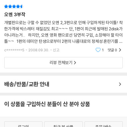
오멘 3부작
개별판으로는 구할 수 없었던 오멘 2,3편으로 인해 구입하게된 타이틀! 착
한가격에 박스레터 재질감도 최고~~~ 단, 1편이 최근에 발매된 2disk가
아니라는거... 하지만, 오멘 영화 팬으로선 당연히 구입, 소장해야 할 타이
틀~~ 1편의 데미안 탄생으로부터 2편의 나름대로의 정체성 혼란기를 맞
으며 3편에 국가를 좌지우지 하려는 데미안... 평에 의하면 1편에 비해 2,
c********5
2008.09.30.
신고
1
댓글
0
3
리뷰 전체보기
배송/반품/교환 안내
이 상품을 구입하신 분들이 산 분야 상품
로그인
최근 본 상품
주문/배송