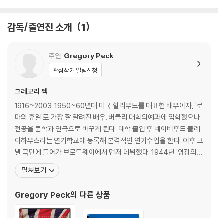
것을 권유해 드립니다.
2) 정전기와 먼지로 인해 재생이 원활하지 않은 경우가 있습니다. 디스크
감독/출연진 소개
1
를 마른 천으로 닦으시거나, DVD 클리너 등 전용 제품을 이용하면 대부분
해결됩니다.
3) 일부 PC 연결형 ODD의 경우 호환 상의 문제로 정상적인 디스크도 재
주연
Gregory Peck
생이 불가능한 경우가 있습니다. 독립형 전용 플레이어 사용을 권장드리
관심작가 알림신청
며, ODD 사용으로 인한 재생 불량의 경우 교환 시에도 동일한 오류가 발
생할 수 있음을 알려드립니다.
그레고리 펙
1916~2003. 1950~60년대 미국 할리우드를 대표한 배우이자, '로
※ 디스크 외관 불량
마의 휴일'로 가장 잘 알려진 배우. 버클리 대학의예과에 입학했으나
디스크에 미세한 잔 흠집이 남아있거나 인쇄 면이 깨끗하지 않은 경우가
전공을 문학과 연극으로 바꾸게 된다. 대학 졸업 후 네이버후드 플레
있으며, 상품의 불량이 아닙니다. 단, 재생에 이상이 있는 경우에는 불량으
이하우스라는 연기학교에 등록해 본격적인 연기수업을 한다. 이후 코
로 인한 반품/교환이 가능합니다.
넬 극단에 들어가 브로드웨이에서 먼저 데뷔했다. 1944년 '영광의
나날'로 영화 데뷔한 후 같은 해 출연한 '왕국의 열쇠'로 그 해 아카데
※ 교환/반품 안내
펼쳐보기
미에 노미네이트 되면서 스타덤에 올랐다. 1961년 '나바론'의 대성공
1) 불량으로 인한 교환/반품 요청 시에는 불량 확인을 위해 개봉 시의 동영
이후에 '앵무새 죽이기'로 아카데미 남우주연상까지 수상함으로써 영
상을 요청할 수 있으며, 동영상이 없는 경우 교환/반품이 제한될 수 있습니
Gregory Peck
의 다른 상품
화 인생의 절정에 오른다. '백경'
다.
관련 사진과 동영상 및 재생 기기 모델명을 첨부하여 첨부하여 고객센터에