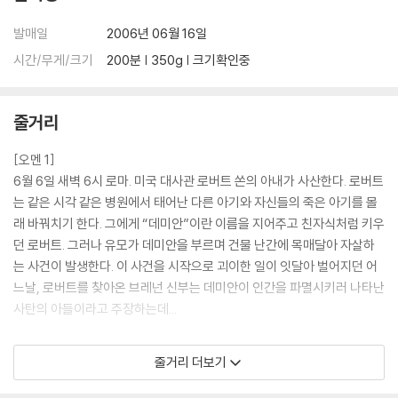
발매일
2006년 06월 16일
시간/무게/크기
200분 | 350g | 크기확인중
줄거리
[오멘 1]
6월 6일 새벽 6시 로마. 미국 대사관 로버트 쏜의 아내가 사산한다. 로버트
는 같은 시각 같은 병원에서 태어난 다른 아기와 자신들의 죽은 아기를 몰
래 바꿔치기 한다. 그에게 “데미안”이란 이름을 지어주고 친자식처럼 키우
던 로버트. 그러나 유모가 데미안을 부르며 건물 난간에 목매달아 자살하
는 사건이 발생한다. 이 사건을 시작으로 괴이한 일이 잇달아 벌어지던 어
느날, 로버트를 찾아온 브레넌 신부는 데미안이 인간을 파멸시키러 나타난
사탄의 아들이라고 주장하는데...
[오멘 2]
줄거리 더보기
그의 양아버지를 죽게 한 데미안이 어느덧 13살이 된다. 데미안은 아직 자
신이 누구인지, 자기가 어떤 힘을 갖고 있는지 뚜렷하게 알지 못하고 있다.