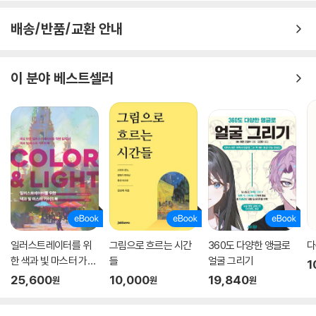
배송/반품/교환 안내
이 분야 베스트셀러
일러스트레이터를 위
그림으로 흐르는 시간
360도 다양한 앵글로
다
한 색과 빛 마스터 가이
들
얼굴 그리기
1
드북 : COLOR & LIGH
25,600
10,000
19,840
원
원
원
T