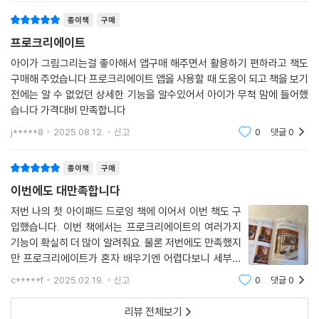
18일 : 베이커리 박스[채색]
종이책
구매
19일 : 베이커리 박스[명암 및 질감 표현]
프로크리에이트
아이가 그림그리는걸 좋아해서 앱구매 해주면서 활용하기 편하라고 책도
2점 투시법 익히기
구매해 주었습니다 프로크리에이트 앱을 사용할 때 도움이 되고 책을 보기
20일 : 주스팩과 유리컵[라인 드로잉]
전에는 알 수 없었던 상세한 기능을 알수있어서 아이가 무척 맘에 들어했
2점 투시법으로 그리기 / 원근 그리기 가이드 사용하기 / 그리기 도움받기
습니다 가격대비 만족합니다
기능으로 그리기
j*****8
2025.08.12.
신고
0
댓글
0
21일 : 주스팩과 유리컵[채색]
22일 : 주스팩과 유리컵[명암 및 질감 표현]
Rini’s Advice 3점 투시법 간략히 알아보기
종이책
구매
이번에도 대만족합니다
CHAPTER 4 투시법으로 공간과 풍경 그리기
저번 나의 첫 아이패드 드로잉 책에 이어서 이번 책도 구
입했습니다. 이번 책에서는 프로크리에이트의 여러가지
1점 투시법으로 공간 그리기
기능이 확실히 더 많이 알려줘요. 물론 저번에도 만족했지
23일 : 바다와 노을이 보이는 방[라인 드로잉]
만 프로크리에이트가 혼자 배우기엔 어렵다보니 세부적
1점 투시법으로 공간 그리기 / 그러데이션 표현하기 / 노을 빛 표현하기
인 기능에 목말라있었는데 이번 책으로 작은 설정까지 알
c*****f
2025.02.19.
신고
0
댓글
0
24일 : 바다와 노을이 보이는 방[채색]
아볼 수 있으니 대단히 만족합니다. 기대했던대로 꿀팁이
나 몰랏던 기능이 정말 많습니다!하나부터 열까
25일 : 바다와 노을이 보이는 방[명암 및 질감 표현]
리뷰 전체보기