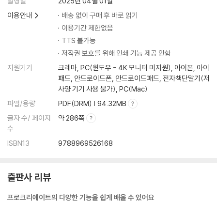
발행일
2025년 04월 01일
레이어 도구 제스처 살펴보기
이용안내
배송 없이 구매 후 바로 읽기
Rini’s Advice 캔버스 간 레이어 이동
이용기간 제한없음
TTS 불가능
CHAPTER 2 일상을 기록하며 다양한 기능 익히기
저작권 보호를 위해 인쇄 기능 제공 안함
내 책상 위
지원기기
크레마, PC(윈도우 - 4K 모니터 미지원), 아이폰, 아이
1일 : 다이어리
패드, 안드로이드폰, 안드로이드패드, 전자책단말기(저
스케치 파일 사용하기 / 레이어 순서 익히기 / 종이 질감 파일 추가하기
사양 기기 사용 불가), PC(Mac)
Rini’s Advice 종이 질감 파일을 추가해서 아날로그 느낌 표현하기
파일/용량
PDF(DRM) | 94.32MB
Rini’s Advice 이미지 저장 및 공유하기
글자 수/ 페이지
약 286쪽
2일 : 찻잔 세트
수
퀵 셰이프로 스케치하기 / 레이어 복제하기 / 변형 도구 - 자석, 왜곡, 수평
ISBN13
9788969526168
뒤집기 / 레이어 혼합 모드 사용하기 / 알파 채널 잠금 사용하기
Rini’s Advice 레이어 혼합 모드 자세히 살펴보기
3일 : 디퓨저
출판사 리뷰
변형 도구 - 회전 / 캔버스 레퍼런스를 사용해 채색하기
Rini’s Advice 캔버스 레퍼런스 자세히 살펴보기
프로크리에이트의 다양한 기능을 쉽게 배울 수 있어요
Rini’s Advice 사이드바 사각형 버튼으로 편리한 제스처 설정하기
4일 : 연필꽂이