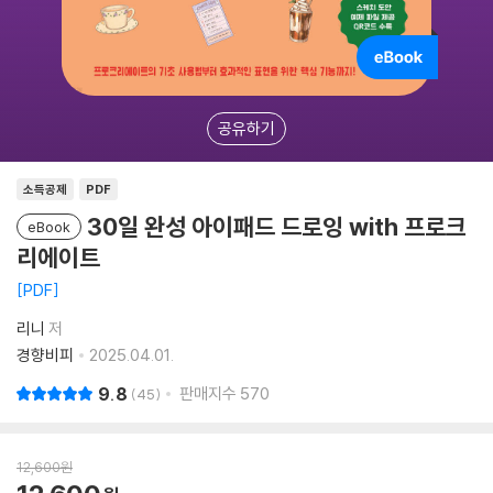
공유하기
소득공제
PDF
30일 완성 아이패드 드로잉 with 프로크
eBook
리에이트
PDF
리니
저
경향비피
2025.04.01.
9.8
판매지수
570
45
12,600
원