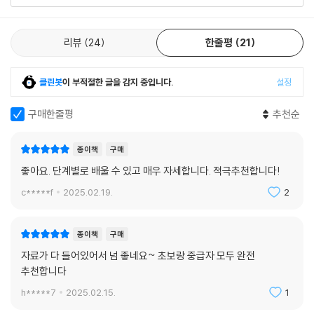
2점 투시법으로 풍경 그리기
26일 : 고양이가 반기는 골목 카페[라인 드로잉]
리뷰
24
한줄평
21
2점 투시법으로 풍경 그리기 / 벽돌 표현하기 / 오후 햇살 표현하기
27일 : 고양이가 반기는 골목 카페[채색]
클린봇
이 부적절한 글을 감지 중입니다.
설정
28일 : 고양이가 반기는 골목 카페[명암 및 질감 표현]
구매한줄평
추천순
CHAPTER 5 애니메이션과 굿즈 만들기
종이책
구매
애니메이션과 이모티콘
좋아요. 단계별로 배울 수 있고 매우 자세합니다. 적극추천합니다!
29일 : 움직이는 애니메이션 만들기
애니메이션 어시스트 사용하기
c*****f
2025.02.19.
2
Rini’s Advice 애니메이션 어시스트 더 살펴보기
Rini’s Advice 이모티콘 크기로 조정하기
종이책
구매
자료가 다 들어있어서 넘 좋네요~ 초보랑 중급자 모두 완전
나만의 그림으로 만드는 굿즈
추천합니다
30일 : 포스터, 엽서, 스티커 만들기
굿즈별 특징 알아보기 / 제작 파일 만들고 주문하기
h*****7
2025.02.15.
1
Rini’s Advice 굿노트 스티커 만들기