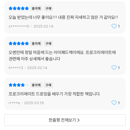
종이책
구매
부록 : 알아 두면 유용한 기능들
오늘 받았는데 너무 좋아요!!! 내용 진짜 자세하고 많은 거 같아요!!
타임랩스 설정과 내보내기
Rini’s Advice 프로크리에이트의 숨겨진 기능 30가지
c********5
2025.02.14.
1
조정 도구의 모든 기능 살펴보기
종이책
구매
오랜만에 정말 마음에 드는 아이패드책이에요. 프로크리에이트에
무료 브러시와 팔레트, 폰트 설치하기
관련해 아주 상세해서 좋습니다
브러시 & 팔레트
폰트
h*****2
2025.02.14.
1
주요 기능 찾아보기
종이책
구매
프로크리에이트 드로잉을 배우기 가장 적합한 책입니다.
i****e
2025.03.16.
1
한줄평 전체보기