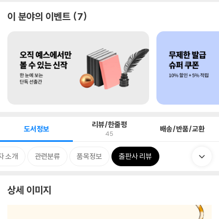
이 분야의 이벤트
7
리뷰/한줄평
도서정보
배송/반품/교환
45
자 소개
관련분류
품목정보
출판사 리뷰
상세 이미지