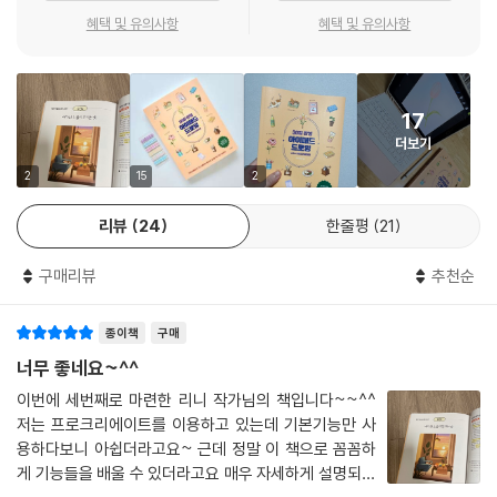
8일 : 레몬에이드 음료수
혜택 및 유의사항
혜택 및 유의사항
대칭 그리기 가이드 사용하기 / 그리기 도움받기 기능으로 그리기
Rini’s Advice 대칭 그리기 가이드 더 알아보기
9일 : 카드 지갑
조정 도구 - 색조, 채도, 밝기 / 조정 도구에서 Pencil 필터 사용하기
17
Rini’s Advice 조정 도구의 필터와 작업 메뉴
더보기
2
15
2
자주 가는 카페에서
10일 : 브런치
리뷰
24
한줄평
21
색상 팔레트 불러와 채색하기
Rini’s Advice 팔레트 공유하기
구매리뷰
추천순
Rini’s Advice 이미지의 색상을 추출해 팔레트 생성하기
11일 : 프라푸치노 잔
종이책
구매
스머지 도구 사용하기
너무 좋네요~^^
12일 : 메뉴판
이번에 세번째로 마련한 리니 작가님의 책입니다~~^^
그림 복제해서 활용하기 / 캔버스 크기 변경하기 / 조정 도구 - 곡선
저는 프로크리에이트를 이용하고 있는데 기본기능만 사
Rini’s Advice 캔버스 ‘잘라내기 및 크기변경’ 더 알아보기
용하다보니 아쉽더라고요~ 근데 정말 이 책으로 꼼꼼하
Rini’s Advice 조정 도구의 ‘곡선’ 자세히 살펴보기
게 기능들을 배울 수 있더라고요 매우 자세하게 설명되어
13일 : 커피 그라인더