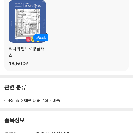
새 캔버스 만들기
작업 화면 인터페이스 살펴보기
Rini’s Advice 인터페이스 사용자화하기
제스처 기능 익히기
Rini’s Advice 알아 두면 좋은 제스처 관련 기능
그리기 도구와 친해지기
리니의 펜 드로잉 클래
브러시 라이브러리 살펴보기
스
나만의 브러시 세트 만들기
18,500
원
브러시 스튜디오에서 편집하기
Rini’s Advice 브러시 및 애플펜슬 추가 설정
선 긋기 연습하기
관련 분류
Rini’s Advice 그리기 도구의 숨겨진 기능
색상 도구 자세히 살펴보기
eBook
예술 대중문화
미술
Rini’s Advice 색상 도구의 숨겨진 기능
채색 연습하기
품목정보
레이어와 친해지기
레이어 도구 인터페이스 살펴보기