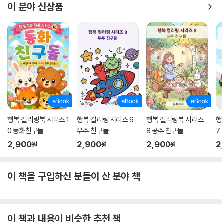
이 분야 신상품
행복 컬러링북 시리즈 1
행복 컬러링 시리즈 9
행복 컬러링북 시리즈
행
0 동화친구들
우주 친구들
8 공주 친구들
7
2,900
2,900
2,900
2
원
원
원
이 책을 구입하신 분들이 산 분야 책
이 책과 내용이 비슷한 추천 책