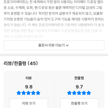
프로크리에이트는 전 세계에서 가장 많이 사용되는 아이패드 드로잉 앱으
레이어 레퍼런스와 컬러 드롭을 사용해 채색하기 / 클리핑 마스크 사용하
로 소묘, 수채화, 유화, 펜 드로잉 등은 물론 매력적인 디지털 감성의 그림
기
까지 표현할 수 있습니다. 하지만 한국어 설명서가 제공되지 않고, 보물찾
Rini’s Advice ‘클리핑 마스크’와 ‘알파 채널 잠금’의 차이
기처럼 유용한 기능들이 숨어 있어 도구와 기능을 제대로 사용하지 못하는
5일 : 체크 리스트
경우가 많습니다. 이 책은 프로크리에이트의 기초적인 사용법부터 더 효과
2D 격자 그리기 가이드 사용하기 / 그리기 도움받기 기능으로 그리기 / 변
적인 표현을 위한 핵심 기능까지 아이패드 드로잉에 필요한 모든 것을 자
형 도구 - 자유형태, 균등, 스냅, 뒤틀기 / 텍스트 추가하기
세하고 친절하게 알려 줍니다.
Rini’s Advice 변형 도구 더 알아보기
출판사 리뷰 더보기
Rini’s Advice 텍스트 스타일 편집 패널 자세히 살펴보기
이 책에서는 30일에 걸쳐 단계별로 다양한 기능을 직접 활용하며 여러 소
재의 그림을 그려 볼 수 있게 구성했습니다. 난이도를 매일 적절한 수준으
내 가방 속
로 조금씩 올라가게 구성하여 차근차근 따라 그리다 보면 그림 실력이 느
리뷰/한줄평
45
6일 : 립글로스
는 것을 경험할 수 있습니다. 중급자 이상이라면 책을 따라 그리며 그동안
선택 도구 - 직사각형 / 선택 도구와 색상 채우기로 채색하기 / 조정 도구 -
몰랐던 심화 기능을 새롭게 발견할 수 있습니다. 각 장마다 다양한 기능뿐
복제, 빛산란
만 아니라 드로잉에 감성을 더하고 더 효율적으로 작업할 수 있는 프로들
리뷰
한줄평
7일 : 핸드 크림
의 꿀팁도 가득 담았습니다. 또한 자칫 어렵게 느껴질 수 있는 드로잉 이론
9.8
9.7
선택 도구 - 올가미 / 선택 도구와 컬러 드롭으로 채색하기 / 복사 및 붙여
인 투시법을 누구나 쉽게 이해하고 적용할 수 있도록 설명했습니다. 투시
넣기 메뉴 사용하기 / 조정 도구 - 가우시안 흐림 효과
법을 익히면 그림에 원근감과 입체감을 표현할 수 있을 뿐만 아니라, 이를
Rini’s Advice 선택 도구 더 알아보기
바탕으로 생동감 있는 공간과 풍경을 그릴 수 있습니다.
Rini’s Advice 복사 및 붙여넣기 메뉴 자세히 살펴보기
리뷰 쓰기
한줄평 쓰기