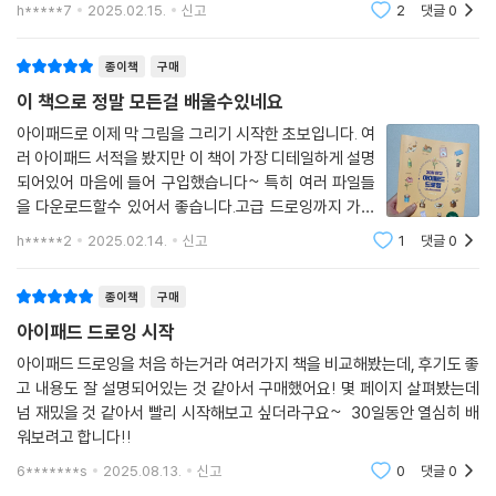
있습니다^^ 이런기능들이 있다는것도 몰랐네요ㅎ 쉬운
h*****7
2025.02.15.
신고
2
댓글
0
등거리 그리기 가이드 사용하기 / 그리기 도움받기 기능으로 그리기
그림부터 어려운그림까지 모두 그려볼수 있어서 더 좋은
책인 것 같아요~ 강추합니다
집 앞 꽃집에서[아날로그 손 그림 그리기]
종이책
구매
14일 : 몬스테라 화분
이 책으로 정말 모든걸 배울수있네요
수채화 질감 표현하기
아이패드로 이제 막 그림을 그리기 시작한 초보입니다. 여
15일 : 튤립 다발
러 아이패드 서적을 봤지만 이 책이 가장 디테일하게 설명
색연필 질감 표현하기 / 픽셀 유동화 사용하기
되어있어 마음에 들어 구입했습니다~ 특히 여러 파일들
Rini’s Advice 조정 도구의 ‘픽셀 유동화’ 더 알아보기
을 다운로드할수 있어서 좋습니다.고급 드로잉까지 가능
16일 : 작약 꽃
하고요. 이렇게 많은 기능이 있는줄은 몰랐습니다.. 아주
h*****2
2025.02.14.
신고
1
댓글
0
아크릴 질감 표현하기 / 마스크 사용하기 / 새 레이어에 배경색 채우기
마음에 들어요.
종이책
구매
CHAPTER 3 투시법으로 입체감 더하기
아이패드 드로잉 시작
투시법이란?
아이패드 드로잉을 처음 하는거라 여러가지 책을 비교해봤는데, 후기도 좋
고 내용도 잘 설명되어있는 것 같아서 구매했어요! 몇 페이지 살펴봤는데
넘 재밌을 것 같아서 빨리 시작해보고 싶더라구요~ 30일동안 열심히 배
1점 투시법 익히기
워보려고 합니다!!
17일 : 베이커리 박스[라인 드로잉]
1점 투시법으로 그리기 / 원근 그리기 가이드 사용하기 / 그리기 도움받기
6*******s
2025.08.13.
신고
0
댓글
0
기능으로 그리기