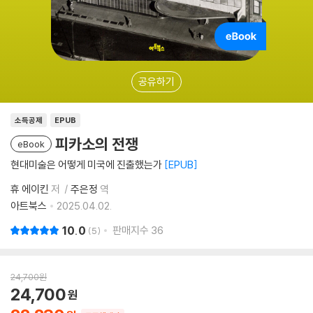
공유하기
소득공제
EPUB
피카소의 전쟁
eBook
현대미술은 어떻게 미국에 진출했는가
EPUB
휴 에이킨
저
주은정
역
아트북스
2025.04.02.
10.0
판매지수
36
5
24,700
원
24,700