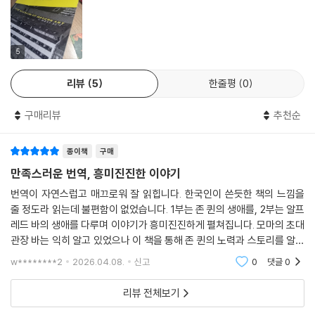
하지만 이런 상황에서 일찍이 동시대 미술의 가치를 알아보고 대중의 인식
을 바꾸고자 노력한 인물들이 있었다. 존 퀸(John Quinn), 그리고 앨프리
드 H. 바 주니어(Alfred H. Barr Jr.). 이 낯선 이름의 두 사람은 생전에 서
로 만난 적 없고, 교류한 적도 없지만 20세기 초, 거대한 소용돌이가 휘몰
5
아치던 전환의 시대에 현대미술을 미국에 들여오고자 헌신한 인물들이다.
리뷰
5
한줄평
0
저널리스트 출신의 작가 휴 에이킨이 존 퀸과 앨프리드 바를 중심으로 20
세기 초부터 중반까지의 복잡다단한 현대사와 미술사, 그 방대한 자료를
구매리뷰
추천순
촘촘하게 엮어 풀어낸 『피카소의 전쟁』은 세계문화사의 변화를 미술이라
는 키워드로 읽어낸 역작이다.
종이책
구매
세계문화사의 지각 변동을 일으킨 두 사람
만족스러운 번역, 흥미진진한 이야기
번역이 자연스럽고 매끄로워 잘 읽힙니다. 한국인이 쓴듯한 책의 느낌을
앞서 이야기했듯이 책의 중심축을 이루는 인물은 존 퀸과 앨프리드 바다.
줄 정도라 읽는데 불편함이 없었습니다. 1부는 존 퀸의 생애를, 2부는 알프
총 2부로 구성된 책에서 전반부는 존 퀸의 이야기를, 후반부에서는 앨프리
레드 바의 생애를 다루며 이야기가 흥미진진하게 펼쳐집니다. 모마의 초대
드 바의 이야기를 다룬다. 책을 우리말로 옮긴 역자의 말처럼 단순히 ‘다룬
관장 바는 익히 알고 있었으나 이 책을 통해 존 퀸의 노력과 스토리를 알게
다’라는 표현으로는 부족할 만큼 작가는 문화사적 변천 과정을 조밀하게
되어 기쁩니다.
w********2
2026.04.08.
신고
0
댓글
0
속속들이 훑어 서술한다.
리뷰 전체보기
아일랜드계 미국인인 존 퀸은 놀라울 정도로 에너지 넘치고 교양 있는 뉴