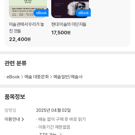
옮긴이의 말
참고 문헌
주
미술관에서 우리가 놓
현대 미술의 이단자들
저작권 허가
친 것들
17,500
원
이미지 크레디트
22,400
원
찾아보기
관련 분류
eBook
예술 대중문화
예술일반/예술사
품목정보
발행일
2025년 04월 02일
이용안내
배송 없이 구매 후 바로 읽기
이용기간 제한없음
TTS 가능