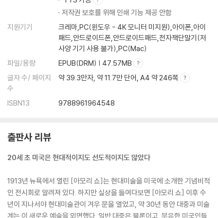
저작권 보호를 위해 인쇄 기능 제공 안함
지원기기
크레마,PC(윈도우 - 4K 모니터 미지원),아이폰,아이
패드,안드로이드폰,안드로이드패드,전자책단말기(저
사양 기기 사용 불가),PC(Mac)
파일/용량
EPUB(DRM) | 47.57MB
글자 수/ 페이지
약 39.3만자, 약 11.7만 단어, A4 약 246쪽
수
ISBN13
9788961964548
출판사 리뷰
20세 초 미국은 현대적이지도 선도적이지도 않았다
1913년 뉴욕에서 열린 [아모리 쇼]는 현대미술을 미국에 소개한 기념비적
인 전시회로 알려져 있다. 하지만 실상을 들여다보면 [아모리 쇼] 이후 수
년이 지나서야 현대미술관이 겨우 문을 열었고, 약 30년 동안 대중과 미술
계는 이 새로운 예술을 외면했다. 일반 대중은 물론이고, 부유한 미국인들