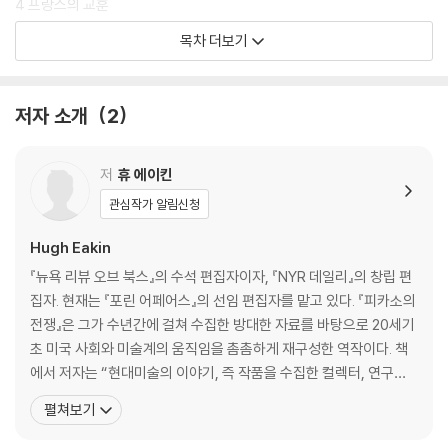
4 프랑스의 교훈
5 스치듯 지나간 여인
목차 더보기
6 의회의 입체주의
7 체스 선수와 흥행사
8 전원시의 최후
저자 소개
2
9 크나큰 환상
10 전쟁중의 입체주의자들
11 새로운 시작
저
휴 에이킨
12 내가 아는 사람이 맞나?
관심작가 알림신청
13 피카소의 정원에서
14 KKK 비평
Hugh Eakin
15 위험한 접촉
『뉴욕 리뷰 오브 북스』의 수석 편집자이자, 『NYR 데일리』의 창립 편
16 퀸의 만찬
집자. 현재는 『포린 어페어스』의 선임 편집자를 맡고 있다. 『피카소의
17 최후의 전투
전쟁』은 그가 수년간에 걸쳐 수집한 방대한 자료를 바탕으로 20세기
초 미국 사회와 미술계의 움직임을 촘촘하게 재구성한 역작이다. 책
PART 2
에서 저자는 “현대미술의 이야기, 즉 작품을 수집한 컬렉터, 연구한
학자, 전시한 미술관, 그리고 관람을 위해 긴 줄을 선 관람객”에 대한
펼쳐보기
18 그가 사라지다
생생한 이야기를 한 편의 소설과도 같은 유려한 문장으로 풀어낸다.
19 매우 현대적인 앨프리드 바
『뉴요커』 『뉴욕 타임스』 등 미국 유력 매체의 찬사가 끊이지 않는 『피