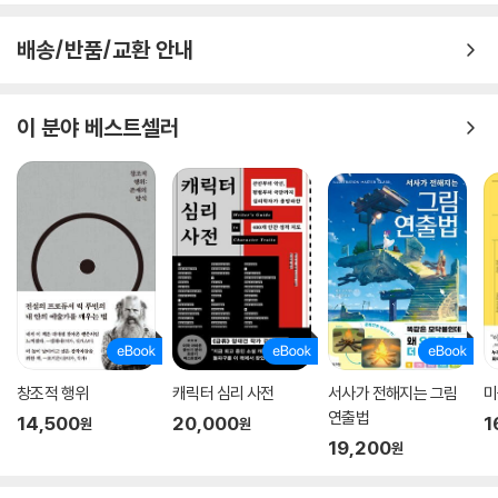
욕 월 스트리트의 변호사다. 문학에도 조예가 깊었던 그는 윌리엄 버틀러
예이츠와 T. S. 엘리엇의 시를 미국에 소개하고 “참신한 시인과 예술가를
배송/반품/교환 안내
발굴하고, 실험적인 작가들의 작품 출간을” 도왔으며, “논란이 무성한 연
극무대를 후원하고, 새로운 아일랜드 시에 대해 논쟁을 벌이며 긴 밤을 보
내곤 했다”. 퀸은 대부분의 미국인이 현대예술을 매우 의심쩍게 여기던 시
이 분야 베스트셀러
절에도 아방가르드 회화 작품과 모더니스트 산문을 열정적으로 지지했는
데 그가 소개한 예술가와 작품 중에는 루마니아 조각가 콘스탄틴 브란쿠시
의 「포가니 양」, 프랑스 예술가 마르셀 뒤샹과 그의 「계단을 내려오는 누드」
등이 있다. 또한 법정에서 금기를 위반한 소설들을 변호했을 뿐 아니라, 현
대예술에 부과되는 가혹한 수입관세를 없애고자 의회를 상대로 로비활동
을 펼치기도 했다. 최신의 예술은 사회 진보와 별개일 수 없다는 것, 최신의
예술을 대중에게 폭넓게 소개하는 일이 미국 문명을 현대 세계의 선봉에
서게 하리라는 것이 그의 주장이었다. 예술에 대한 열정을 혼자 누리는 데
만족하지 않은 퀸은 오랜 시간 공들여 수집한 자신의 컬렉션을 바탕으로
현대미술에 전념하는 새로운 미술관의 설립을 바랐다. 불행히도 그는 자신
창조적 행위
캐릭터 심리 사전
서사가 전해지는 그림
미
이 그토록 원하던 일을 완수하기 전 1924년에 간암으로 사망했고, 그의 컬
연출법
14,500
20,000
1
원
원
렉션 대부분은 유럽으로 되돌아가 흩어졌다.
19,200
원
퀸 사망 2년 후, 이스트 56번 스트리트에 자리한 2층짜리 전시장에 짧은