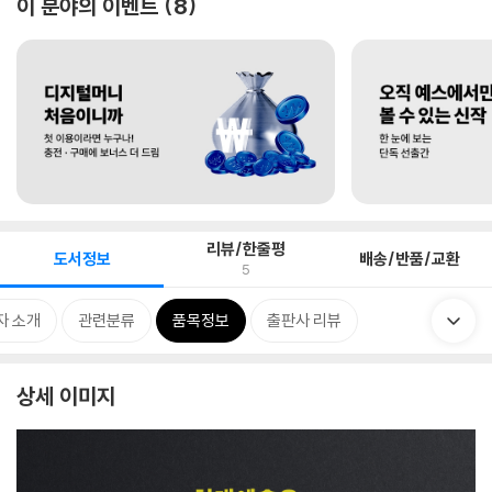
이 분야의 이벤트
8
리뷰/한줄평
도서정보
배송/반품/교환
5
자 소개
관련분류
품목정보
출판사 리뷰
상세 이미지