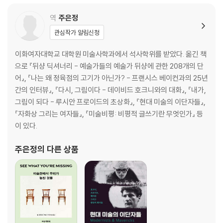
20 그가 10년만 더 살았더라면
카소의 전쟁』은 피카소로 대표되는
역
주은정
21 그만의 미술관
22 파리 프로젝트
관심작가 알림신청
23 피카소가 모든 경주에서 승리하면
24 힘의 균형
이화여자대학교 대학원 미술사학과에서 석사학위를 받았다. 옮긴 책
25 실패
으로 『뒤샹 딕셔너리 - 예술가들의 예술가 뒤샹에 관한 208개의 단
26 예술 창작…… 다시 독일
어』, 『나는 왜 정육점의 고기가 아닌가? - 프랜시스 베이컨과의 25년
27 멋진 코네티컷
간의 인터뷰』, 『다시, 그림이다 - 데이비드 호크니와의 대화』, 『내가,
28 작업을 위해 목숨을 걸다
그림이 되다 - 루시안 프로이드의 초상화』, 『현대 미술의 이단자들』,
29 그림에 손을 놓은 해
『자화상 그리는 여자들』, 『미술비평: 비평적 글쓰기란 무엇인가』 등
30 스페인의 분노
이 있다.
31 이런 그림을 가질 기회는
주은정
의 다른 상품
결코 다시 오지 않을 겁니다
32 파리의 최후
33 전쟁보다 중요한
34 탈출
에필로그
감사의 글