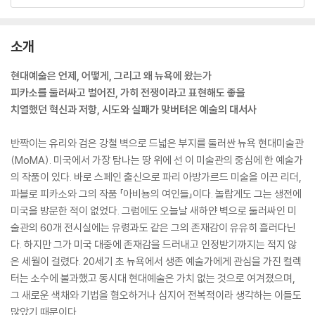
소개
현대예술은 언제, 어떻게, 그리고 왜 뉴욕에 왔는가
피카소를 둘러싸고 벌어진, 가히 전쟁이라고 표현해도 좋을
치열했던 혁신과 저항, 시도와 실패가 맞버텨온 예술의 대서사
반짝이는 유리와 검은 강철 벽으로 드넓은 부지를 둘러싼 뉴욕 현대미술관
(MoMA). 미국에서 가장 탐나는 땅 위에 선 이 미술관의 중심에 한 예술가
의 작품이 있다. 바로 스페인 출신으로 파리 아방가르드 미술을 이끈 리더,
파블로 피카소와 그의 작품 「아비뇽의 여인들」이다. 놀랍게도 그는 생전에
미국을 방문한 적이 없었다. 그럼에도 오늘날 새하얀 벽으로 둘러싸인 미
술관의 60개 전시실에는 유령과도 같은 그의 존재감이 유유히 흘러다닌
다. 하지만 그가 미국 대중에 존재감을 드러내고 인정받기까지는 적지 않
은 세월이 걸렸다. 20세기 초 뉴욕에서 생존 예술가에게 관심을 가진 컬렉
터는 소수에 불과했고 동시대 현대예술은 가치 없는 것으로 여겨졌으며,
그 새로운 색채와 기법을 혐오하거나 심지어 전복적이라 생각하는 이들도
많았기 때문이다.