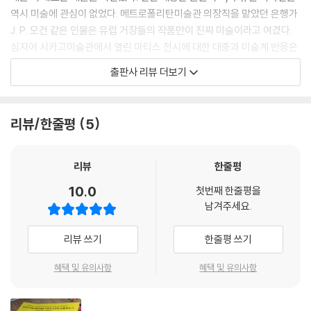
역시 미술에 관심이 없었다. 메트로폴리탄미술관 의장직을 맡았던 은행가
J. P. 모건 같은 인물은 유럽 거장들의 작품만이 진짜 미술이라고 여겼다.
심지어 시카고미술관에서 열린 마티스 전시에 대한 대중과 미술계 반응은
가히 폭동 수준이었다. 마티스 그림의 복제본을 만들어 불에 태우고 가짜
출판사 리뷰 더보기
재판을 열어 마티스의 작업은 예술적 살인이라며 유죄 판결을 내렸다. 그
런 시위를 벌인 이들은 다름 아닌 미술과 학생들이었다.
리뷰/한줄평
5
또한 레오와 거트루드 스타인 남매를 통해 피카소가 미국에 폭넓은 관심을
얻어냈다는 ‘전설’이 인구에 회자되지만 이에 대해서는 논란의 여지가 있
다. 남매는 미국에 현대예술을 확산시키는 데 기여한 바가 거의 없고, 특별
리뷰
한줄평
히 관심을 기울이지도 않았다. 그들은 파리에 살면서 파리의 예술가들과
10.0
첫번째 한줄평을
교유하는 미국인들이었을 뿐, 자신들의 조국에 현대미술을 알리는 데는 무
남겨주세요.
관심했다. 그러니 남매가 수집한 피카소의 놀라운 초기 작품들은 파리에
단단하게 안착했고 수십 년간 보존되었다. 제2차세계대전이 발발하기 직
리뷰 쓰기
한줄평 쓰기
전에도 거트루드는 미국에서 개최되는 전시에 자신의 컬렉션을 빌려주려
하지 않았다. 게다가 스타인 남매가 피카소의 주요 후원자로 있었던 기간
혜택 및 유의사항
혜택 및 유의사항
은 매우 짧았다. 과연 미국은 현대미술의 불모지였다.