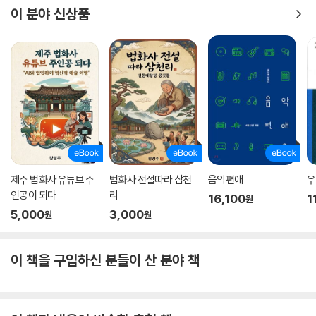
이 분야 신상품
기간이나마 세계에서 가장 특별한 한 개인의 예술품 컬렉션을 훑어볼 수
있는 드문 기회가 마련되었다. 퀸의 소장품 중 약 100여 점을 전시한 그 전
시를 관람한 이들 중에는 20대 중반의 앨프리드 바도 있었다. 그리고 이를
계기로 바의 인생은 완전히 새로운 전환의 길로 접어든다. 퀸의 소장 작품
에서 영감을 받은 바는 미국 최초의 현대미술사학자가 되고자 결심했고 연
구에 매진한다. 물론 그 과정에서 실패에 낙담하고 좌절하기 일쑤였지만,
훨씬 더 특별한 기회, 존 퀸이 이루지 못한 유산의 핵심이라 할 만한 기회가
그를 찾아온다.
“자네, 현대예술에만 오롯이 집중하는 새로운 미술관을 운영해보고 싶지
제주 법화사 유튜브 주
법화사 전설따라 삼천
음악편애
우
않은가?”(269쪽)
인공이 되다
리
16,100
1
원
5,000
3,000
원
원
MoMA, 그 역사의 시작
뉴욕의 세 친구, 릴리 블리스, 메리 퀸 설리번, 그리고 애비 앨드리치 록펠
이 책을 구입하신 분들이 산 분야 책
러는 가장 모험적인 미술관 창설의 원동력이 된 인물들이다. 전설처럼 전
해지는 모마의 기원에 대한 이야기는 접어두고라도 이 세 여성이 없었다면
모마는 탄생할 수 없었다. 넉넉지 않은 초기 자본으로 뉴욕 미드타운 헤크