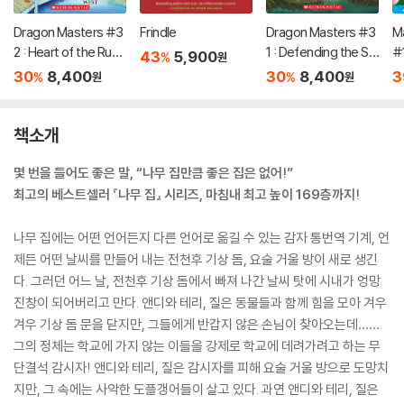
Dragon Masters #3
Frindle
Dragon Masters #3
M
2 : Heart of the Ruby
1 : Defending the Sw
#1
43
5,900
%
원
Dragon (A Branches
amp Dragon (A Bran
e
30
8,400
30
8,400
3
%
%
원
원
Book)
ches Book)
책소개
몇 번을 들어도 좋은 말, “나무 집만큼 좋은 집은 없어!”
최고의 베스트셀러 『나무 집』 시리즈, 마침내 최고 높이 169층까지!
나무 집에는 어떤 언어든지 다른 언어로 옮길 수 있는 감자 통번역 기계, 언
제든 어떤 날씨를 만들어 내는 전천후 기상 돔, 요술 거울 방이 새로 생긴
다. 그러던 어느 날, 전천후 기상 돔에서 빠져 나간 날씨 탓에 시내가 엉망
진창이 되어버리고 만다. 앤디와 테리, 질은 동물들과 함께 힘을 모아 겨우
겨우 기상 돔 문을 닫지만, 그들에게 반갑지 않은 손님이 찾아오는데…….
그의 정체는 학교에 가지 않는 이들을 강제로 학교에 데려가려고 하는 무
단결석 감시자! 앤디와 테리, 질은 감시자를 피해 요술 거울 방으로 도망치
지만, 그 속에는 사악한 도플갱어들이 살고 있다. 과연 앤디와 테리, 질은