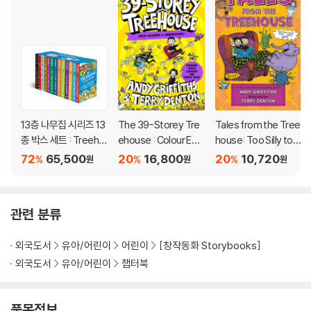
13층 나무집 시리즈 13
The 39-Storey Tre
Tales from the Tree
종 박스 세트 : Treeho
ehouse : Colour Editi
house: Too Silly to B
use 13-book with a
on (영국판)
e Told . . . Until Now!
72
65,500
20
16,800
20
10,720
%
%
%
원
원
원
udio QR set
관련 분류
외국도서
유아/어린이
어린이
[창작동화 Storybooks]
외국도서
유아/어린이
챕터북
품목정보