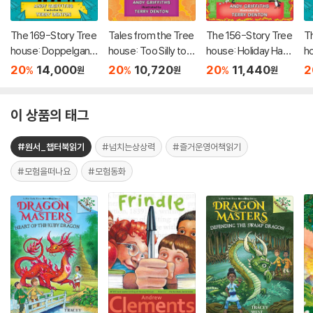
The 169-Story Tree
Tales from the Tree
The 156-Story Tree
T
house: Doppelgang
house: Too Silly to B
house: Holiday Hav
h
er Doom! (미국판)
e Told . . . Until Now!
oc!
e
20
14,000
20
10,720
20
11,440
2
%
%
%
원
원
원
이 상품의 태그
#원서_챕터북읽기
#넘치는상상력
#즐거운영어책읽기
#모험을떠나요
#모험동화