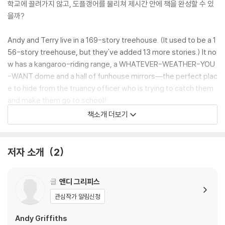
학교에 끌려가지 않고, 도플갱어를 물리쳐 제시간 안에 책을 완성할 수 있
을까?
Andy and Terry live in a 169-story treehouse. (It used to be a 1
56-story treehouse, but they've added 13 more stories.) It no
w has a kangaroo-riding range, a WHATEVER-WEATHER-YOU
-WANT dome and a hall of funhouse mirrors―the perfect plac
e to hide from the truancy officer who is trying to catch them
and make them go to school!
책소개 더보기
Unfortunately, the hall of funhouse mirrors is also the place w
here their evil trouble-making twins, Anti-Andy, Terrible Terry
and Junkyard Jill live in a doppelgänger mirror, and they take a
저자 소개
2
dvantage of the confusion to escape and wreak havoc in the t
reehouse.
글
앤디 그리피스
Can Andy, Terry, and Jill escape school, save the treehouse fr
관심작가 알림신청
om the doppelgänger mirror gang AND get their book written
Andy Griffiths
on time?