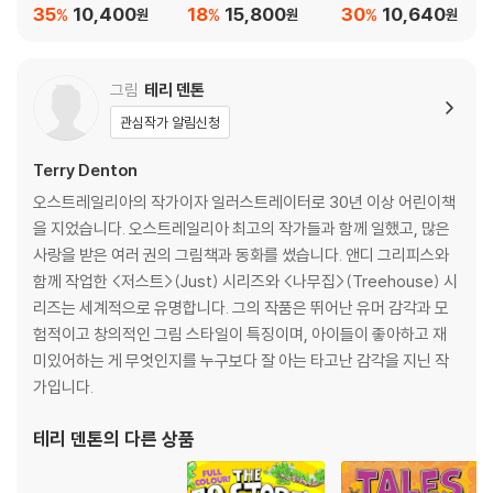
antic Knucklehead
st
nut-Butter Beast
35
10,400
18
15,800
30
10,640
%
%
%
원
원
원
Tales from the Treehouse
Adventures Unlimited: You and Me and the Land of Lost Thing
s
그림
테리 덴톤
관심작가 알림신청
Terry Denton
오스트레일리아의 작가이자 일러스트레이터로 30년 이상 어린이책
을 지었습니다. 오스트레일리아 최고의 작가들과 함께 일했고, 많은
사랑을 받은 여러 권의 그림책과 동화를 썼습니다. 앤디 그리피스와
함께 작업한 <저스트>(Just) 시리즈와 <나무집>(Treehouse) 시
리즈는 세계적으로 유명합니다. 그의 작품은 뛰어난 유머 감각과 모
험적이고 창의적인 그림 스타일이 특징이며, 아이들이 좋아하고 재
미있어하는 게 무엇인지를 누구보다 잘 아는 타고난 감각을 지닌 작
가입니다.
테리 덴톤
의 다른 상품