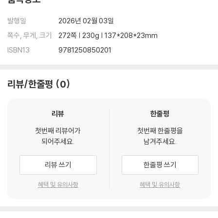
발행일
2026년 02월 03일
쪽수, 무게, 크기
272쪽 | 230g | 137*208*23mm
ISBN13
9781250850201
리뷰/한줄평
0
리뷰
한줄평
첫번째 리뷰어가
첫번째 한줄평을
되어주세요.
남겨주세요.
리뷰 쓰기
한줄평 쓰기
혜택 및 유의사항
혜택 및 유의사항