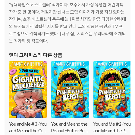
‘뉴욕타임스 베스트셀러’ 작가이자, 호주에서 가장 유명한 어린이책
Read the whole series!
작가 중 한 명이다. 거칠지만 신나는 모험 이야기가 가장 자신 있다는
The 13-Story Treehouse
작가는, 호주 베스트셀러 목록에 늘 1위를 차지할 만큼 다양한 연령대
The 26-Story Treehouse
의 독자들에게 열렬한 지지를 받고 있다. 그의 작품은 공연과 TV 프
The 39-Story Treehouse
로그램으로 각색되기도 했다. [나무 집] 시리즈는 우리나라에 소개되
The 52-Story Treehouse
는 작가의 첫 작품이다.
The 65-Story Treehouse
앤디 그리피스
의 다른 상품
The 78-Story Treehouse
The 91-Story Treehouse
The 104-Story Treehouse
The 117-Story Treehouse
The 130-Story Treehouse
The 143-Story Treehouse
The 156-Story Treehouse
The 169-Story Treehouse
Also by Andy Griffiths
You and Me #3 : You
You and Me and the
You and Me #2 : You
The Treehouse Fun Book
and Me and the Gig
Peanut-Butter Bea
and Me and the Pea
The Treehouse Joke Book