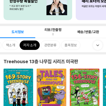
리뷰/한줄평
도서정보
배송/반품/교환
0
책소개
저자 소개
관련분류
품목정보
Treehouse 13층 나무집 시리즈 미국판