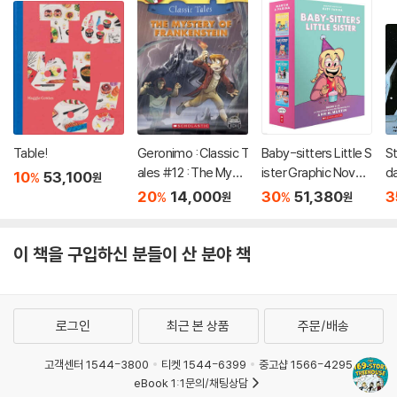
Table!
Geronimo : Classic T
Baby-sitters Little S
S
ales #12 : The Myst
ister Graphic Novels
da
10
53,100
%
원
ery of Frankenstein
#5-8: A Graphix Col
s 
20
14,000
30
51,380
3
%
%
원
원
lection
U
이 책을 구입하신 분들이 산 분야 책
로그인
최근 본 상품
주문/배송
고객센터 1544-3800
티켓 1544-6399
중고샵 1566-4295
eBook 1:1문의/채팅상담