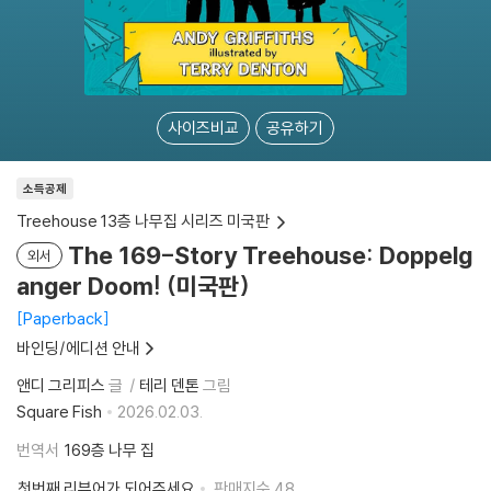
사이즈비교
공유하기
소득공제
Treehouse 13층 나무집 시리즈 미국판
The 169-Story Treehouse: Doppelg
외서
anger Doom! (미국판)
Paperback
바인딩/에디션 안내
앤디 그리피스
글
테리 덴톤
그림
Square Fish
2026.02.03.
번역서
169층 나무 집
첫번째 리뷰어가 되어주세요
판매지수
48