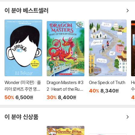
이 분야 베스트셀러
Wonder (미국판) : 줄
Dragon Masters #3
One Speck of Truth
H
리아 로버츠 주연 영화
2 : Heart of the Ruby
수
40
8,340
%
원
'원더' 원작 소설
Dragon (A Branches
50
6,500
30
8,400
4
%
%
원
원
Book)
이 분야 신상품