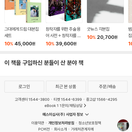
그대에게 드림 대본집
창작자를 위한 주술 용
굿뉴스 각본집
범
세트
어 사전 + 창작자를 위
집
10
20,700
%
원
한 판타지 용어 사전 세
10
45,000
10
39,600
1
%
%
원
원
트
이 책을 구입하신 분들이 산 분야 책
로그인
최근 본 상품
주문/배송
고객센터 1544-3800
티켓 1544-6399
중고샵 1566-4295
eBook 1:1문의/채팅상담
예스이십사(주) 사업자 정보
이용약관
개인정보처리방침
청소년보호정책