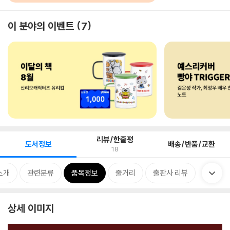
이 분야의 이벤트
7
리뷰/한줄평
도서정보
배송/반품/교환
18
소개
관련분류
품목정보
줄거리
출판사 리뷰
상세 이미지