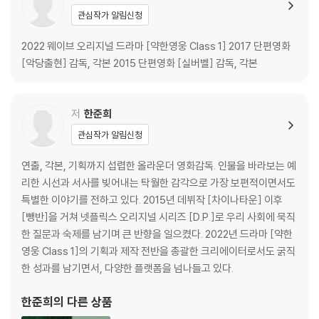
유수민 감독 X 한준희 크리에이터 대담 (인터뷰: 이은선 영화 저널리스트)
관심작가 알림신청
박지훈 X 최현욱 X 홍경 배우 대담 (인터뷰: 이은선 영화 저널리스트)
롤링페이퍼
2022 웨이브 오리지널 드라마 [약한영웅 Class 1] 2017 단편영화
5부~8부 스틸 by 이다래 스틸 작가
[악당출현] 감독, 각본 2015 단편영화 [실버벨] 감독, 각본
홍경의 숨은영웅
Memorial: 故나철 배우에게
저
한준희
관심작가 알림신청
연출, 각본, 기획까지 섭렵한 올라운더 영화감독. 인물을 바라보는 예
리한 시선과 서사를 빚어내는 탁월한 감각으로 가장 보편적이면서도
특별한 이야기를 전하고 있다. 2015년 데뷔작 [차이나타운] 이후
[뺑반]을 거쳐 넷플릭스 오리지널 시리즈 [D.P.]로 우리 사회에 묵직
한 질문과 숙제를 남기며 큰 반향을 일으켰다. 2022년 드라마 [약한
영웅 Class 1]의 기획과 제작 전반을 총괄한 크리에이터로서도 굵직
한 성과를 남기면서, 다양한 플랫폼을 넘나들고 있다.
한준희
의 다른 상품