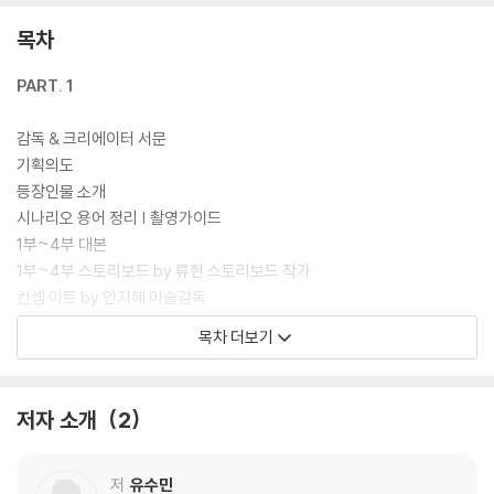
목차
PART. 1
감독 & 크리에이터 서문
기획의도
등장인물 소개
시나리오 용어 정리 | 촬영가이드
1부~4부 대본
1부~4부 스토리보드 by 류현 스토리보드 작가
컨셉 아트 by 안지혜 미술감독
1부~4부 스틸 by 이다래 스틸 작가
목차 더보기
감독 & 크리에이터 & 배우 친필 메시지
PART. 2
저자 소개
2
5부~8부 대본
5부~8부 스토리보드 by 류현 스토리보드 작가
저
유수민