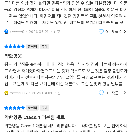
작품의 긴장감과 감정을 다시 만날 수 있는 대본집
드라마를 인상 깊게 봤다면 만족스럽게 읽을 수 있는 대본집입니다. 인물
들의 감정과 관계가 대사로 더욱 섬세하게 전달되어 작품의 여운을 다시
느낄 수 있었습니다. 화면으로 지나쳤던 장면들을 글로 천천히 읽으며 새
로운 매력을 발견하는 재미도 있었고, 배우들의 연기가 떠오를 만큼 생생
하게 구성되어 몰입감이 좋았습니다. 팬이라면 소장 가치가 충분한 세트라
a*****9
2026.06.21.
신고
0
댓글
0
고 느껴졌습니다.
종이책
구매
약한영웅
평소 각본집을 좋아하는데 대본집은 처음 본다각본집과 다른게 생소하기
도 하면서 재미있다화면으로 보는 것과 텍스트로 보는 것은 감정 몰입도가
차이가 나서 선호한다연시은의 감정 몰입도를 표정으로 보는 것과 내가 직
접 느끼는게 또 다른 묘미근데 이런 대본으로 그런 눈빛과 행동 말투를 만
들어내어 연기를 한다는게 정말이지 배우들은 대단한 것 같다클래스 2는
m******2
2026.04.01.
신고
0
댓글
0
왜 없나요ㅠ
종이책
구매
약한영웅 Class 1 대본집 세트