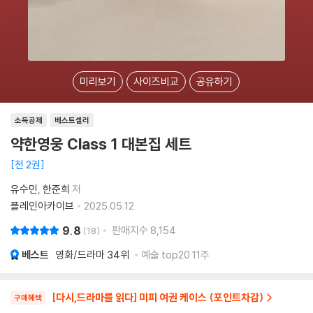
미리보기
사이즈비교
공유하기
소득공제
베스트셀러
약한영웅 Class 1 대본집 세트
전 2권
유수민
한준희
저
플레인아카이브
2025.05.12.
9.8
판매지수
8,154
18
베스트
영화/드라마
34위
예술 top20 11주
[다시,드라마를 읽다] 미피 여권 케이스 (포인트차감)
구매혜택