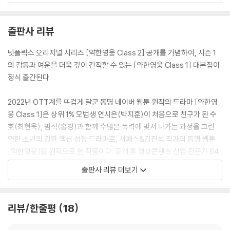
이, 세 친구 사이에 서서히 금이 가기 시작하는데... 이기는 것보다 서로를
지키기 위해 폭력에 맞서기 시작한 세 사람. 이 속에서 ‘연시은’은 친구들과
출판사 리뷰
시은 자신을 지킬 수 있을까.
넷플릭스 오리지널 시리즈 [약한영웅 Class 2] 공개를 기념하여, 시즌 1
의 감동과 여운을 더욱 깊이 간직할 수 있는 [약한영웅 Class 1] 대본집이
정식 출간된다.
2022년 OTT계를 뜨겁게 달군 동명 네이버 웹툰 원작의 드라마 [약한영
웅 Class 1]은 상위 1% 모범생 연시은(박지훈)이 처음으로 친구가 된 수
호(최현욱), 범석(홍경)과 함께 수많은 폭력에 맞서 나가는 과정을 그린
약한 소년의 강한 액션 성장 드라마로, 서패스&김진석 작가의 동명 웹툰
[약한영웅]을 원작으로 한 작품이다. 공개 후 영상콘텐츠 산업 전문가 64
인 선정 2022 최고의 콘텐츠, 씨네21 2022 올해의 시리즈 BEST 10, 한
출판사 리뷰 더보기
겨레 2022 올해의 OTT 시리즈, 포브스&틴보그 선정 2022 최고 K-드라
마 등으로 선정되며 2022년 웨이브 어워즈 ‘올해의 화제작’ 1위를 차지하
며 전세계적인 인기를 입증했다.
리뷰/한줄평
18
신예 유수민 감독은 시각적인 쾌감을 주는 액션 장면에 많은 시간 공들였