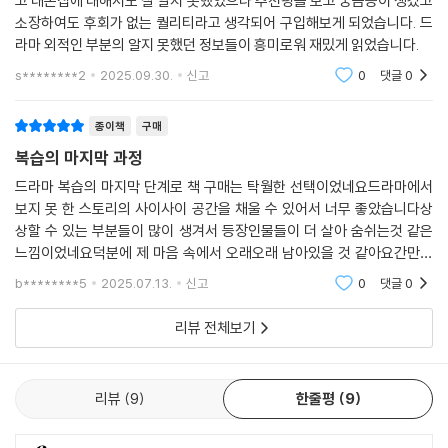
약한영웅 Class 1 대본집 세트 리뷰입니다. 드라마를 많이 보는 편이 아니
고 대본집에 대해서도 잘 알지 못했었으나 추천평을 보고 궁금증이 생겼고
소장하여도 후회가 없는 퀄리티라고 생각되어 구입해보게 되었습니다. 드
라마 외적인 부분의 알지 못했던 정보들이 흥미로워 재밌게 읽었습니다.
s********2
2025.09.30.
신고
0
댓글
0
종이책
구매
복습의 마지막 과정
드라마 복습의 마지막 단계로 책 구매는 탁월한 선택이었네요드라마에서
보지 못 한 스토리의 사이사이 공간을 채울 수 있어서 너무 좋았습니다상
상할 수 있는 부분들이 많이 생겨서 등장인물들이 더 살아 숨쉬는것 같은
느낌이었네요덕분에 제 마음 속에서 오래오래 남아있을 것 같아요간만에
즐거운 독서였습니다
b********5
2025.07.13.
신고
0
댓글
0
리뷰 전체보기
리뷰
9
한줄평
9