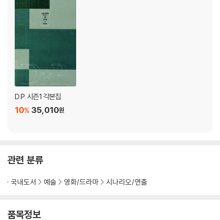
D.P. 시즌1 각본집
10
35,010
%
원
관련 분류
국내도서
예술
영화/드라마
시나리오/연출
품목정보