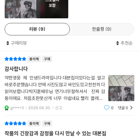
스포일러
포함
리뷰
9
한줄평
9
구매리뷰
추천순
종이책
구매
감사합니다
약한영웅 제 인생드라마입니다.대본집이있다는걸 알고
바로주문했습니다.안에 사진도많고 싸인도있고천천히 다
읽어보렵니다박지훈배우님 연기너무잘하셔서 진짜 감
동이에요. 처음초판못산게 너무 아쉽네요.빨리 클래스2
도 나왔으면 좋겠어요
g****3
2026.06.30.
신고
0
댓글
0
종이책
구매