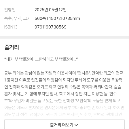
발행일
2025년 05월 12일
쪽수, 무게, 크기
560쪽 | 150*210*35mm
ISBN13
9791190738569
줄거리
“내가 부탁했잖아. 그만하라고 부탁했잖아...”
공부 외에는 관심이 없는 자발적 아웃사이더 ‘연시은’. 연약한 외모의 전교
1 등이란 이유로 일진들의 먹잇감이 되지만 두뇌와 도구를 이용한 독창적
인 전략과 악착같은 오기로 학교 안팎의 수많은 폭력과 싸워나간다. 슬슬
혼자 맞서는 게 힘에 부치던 찰나, 학교에서 잠만 자는 이상한 놈 ‘안수
호’와 무언가 비밀을 품고 있는 듯한 전학생 ‘오범석’의 도움을 받게 되고
이들은 어느새 혼자였던 연시은에게 공부보다 중요한 존재가 된다. 하지만
외모부터 성격, 성적까지 모든 게 다른 연시은, 안수호, 오범석. 원체 타인
에게 무심한 ‘연시은’과 시원하고 솔직한 성격의 ‘안수호’ 그리고 이들을 바
줄거리 더보기
라보는 ‘오범석’의 검은 질투와 열등감이 피어오르며 자신들도 모르는 사