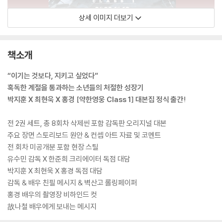
상세 이미지 더보기
책소개
“이기는 것보다, 지키고 싶었다”
혹독한 계절을 통과하는 소년들의 처절한 성장기
박지훈 X 최현욱 X 홍경 [약한영웅 Class 1] 대본집 정식 출간!
전 2권 세트, 총 8회차 삭제씬 포함 감독판 오리지널 대본
주요 장면 스토리보드 원안 & 컨셉 아트 자료 및 코멘트
전 회차 미공개분 포함 현장 스틸
유수민 감독 X 한준희 크리에이터 독점 대담
박지훈 X 최현욱 X 홍경 독점 대담
감독 & 배우 친필 메시지 & 벽산고 롤링페이퍼
홍경 배우의 촬영장 비하인드 컷
故나철 배우에게 보내는 메시지