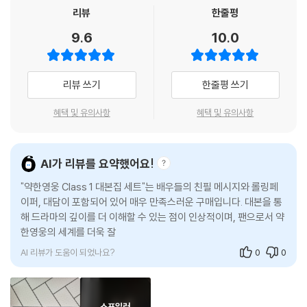
을 뿐만 아니라, 등장인물의 설정과 관계성을 보다 입체적으로 발전시켜
리뷰
한줄평
[약한영웅]이 단순한 학원 액션물에 그치지 않고 누구나 공감할 수 있는
9.6
10.0
성장 드라마로 완성될 수 있게끔 했다. 또한 넷플릭스 오리지널 시리즈 [D.
P.]로 대한민국에 큰 반향을 일으킨 한준희 감독이 크리에이티브 디렉터
로 참여, 대본 작업을 포함한 제작 전 과정을 함께하며 작품의 완성도를 높
리뷰 쓰기
한줄평 쓰기
였다.
혜택 및 유의사항
혜택 및 유의사항
[약한영웅 Class 1 대본집 세트]는 감독과 크리에이터의 서문을 시작으
로, 삭제된 씬이 포함된 감독판 오리지널 대본과 미공개 컷을 담은 고품질
스틸, 홍경 배우의 시선으로 기록한 현장 비하인드 컷까지 풍성하게 수록
AI가 리뷰를 요약했어요!
했다. 또한 주요 장면의 연출 디테일을 한눈에 볼 수 있는 스토리보드와 미
"약한영웅 Class 1 대본집 세트"는 배우들의 친필 메시지와 롤링페
술 감독의 코멘트가 담긴 컨셉 아트 자료 등을 통해 드라마의 완성도를 보
이퍼, 대담이 포함되어 있어 매우 만족스러운 구매입니다. 대본을 통
다 입체적으로 만날 수 있도록 구성했다. 여기에 배우들의 친필 메시지와
해 드라마의 깊이를 더 이해할 수 있는 점이 인상적이며, 팬으로서 약
롤링페이퍼, 유수민 감독과 한준희 크리에이터의 심도 깊은 대담, 박지훈·
한영웅의 세계를 더욱 잘 느낄 수 있습니다. 각본집을 처음 접하는 독
최현욱·홍경 배우가 직접 전하는 진솔한 이야기까지 더해, 기존 매체에서
자에
다루지 못한 작품의 내밀한 이야기를 풍성하게 담아내 세계관의 깊이를 확
AI 리뷰가 도움이 되었나요?
0
0
장했다. 더불어, '길수' 역으로 강렬한 인상을 남긴 故 나철 배우를 향한 추
모 메시지를 수록해 작품 속에 남은 그의 흔적을 기억하고자 했다.