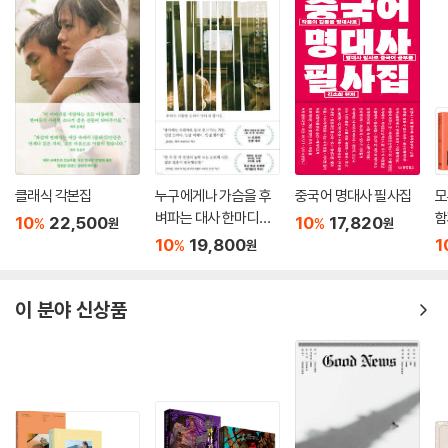
클래식 각본집
누구에게나 가슴을 후
중국어 명대사 필사집
모
벼파는 대사 한마디가
함
10
22,500
10
17,820
%
%
원
원
있다
집
10
19,800
1
%
원
이 분야 신상품