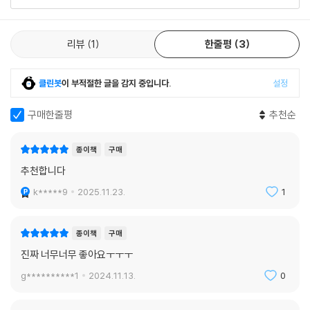
오와 스토리보드 하이라이트, 극 중 공간 미술 자료까지 풍성하게 담겼다.
김봉석 평론가의 비평, 차한비 영화 전문 기자 쓴 출연 배우들을 좀 더 폭넓
게 이해할 수 있는 가이드와도 같은 에세이, 김혜선 작가의 김보통 작가와
리뷰
1
한줄평
3
한준희 감독의 대담도 독점 수록되어 있다. 특히 이번 책에는 각본집을 통
해 최초로 공개되는 배우들의 현장 스틸 사진도 기존 각본집에서 보기 어
클린봇
이 부적절한 글을 감지 중입니다.
설정
려웠던 100여 컷이라는 풍성한 분량으로 수록되어 보는 즐거움을 더한다.
구매한줄평
추천순
[구성]
종이책
구매
- 총 6화 전회차 각본 무삭제 수록
- 각본집 최초 공개 스틸 사진 100여 컷 수록
추천합니다
- 하이라이트신 스토리보드 & 미술 자료 수록
k*****9
2025.11.23.
1
- 김보통 작가 X 한준희 감독 대담 독점 수록 (인터뷰: 김혜선)
- 김봉석 평론가, 차한비 영화 전문 기자의 비평
종이책
구매
진짜 너무너무 좋아요ㅜㅜㅜ
g**********1
2024.11.13.
0