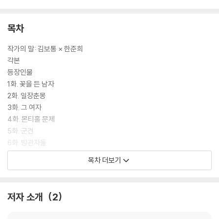
목차
작가의 말: 김보통 × 한준희
각본
등장인물
1화. 꽃을 든 남자
2화. 일장춘몽
3화. 그 여자
4화. 몬티홀 문제
5화. 군견
6화. 방관자들
스토리보드
목차 더보기
[D.P.]의 공간들
수양록
에세이
저자 소개
2
- [D.P.], 사회성과 오락성을 겸비한 걸작: 김봉석
- ‘1인칭의 세계’가 ‘2인칭’과 만날 때: 차한비