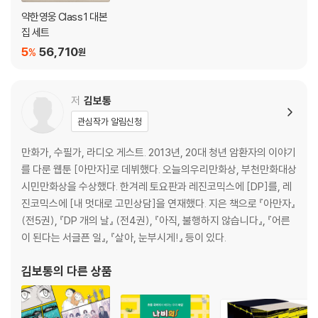
약한영웅 Class 1 대본
집 세트
5
56,710
%
원
저
김보통
관심작가 알림신청
만화가, 수필가, 라디오 게스트. 2013년, 20대 청년 암환자의 이야기
를 다룬 웹툰 [아만자]로 데뷔했다. 오늘의우리만화상, 부천만화대상
시민만화상을 수상했다. 한겨레 토요판과 레진코믹스에 [DP]를, 레
진코믹스에 [내 멋대로 고민상담]을 연재했다. 지은 책으로 『아만자』
(전5권), 『DP 개의 날』 (전4권), 『아직, 불행하지 않습니다』, 『어른
이 된다는 서글픈 일』, 『살아, 눈부시게!』 등이 있다.
김보통
의 다른 상품