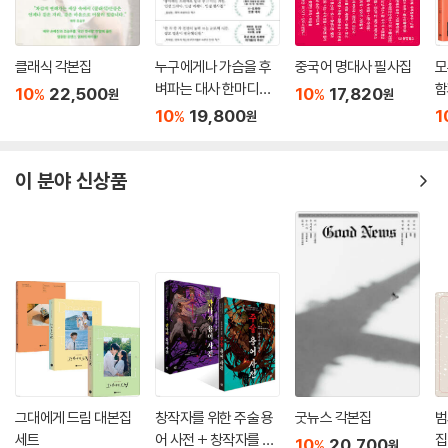
클래식 각본집
누구에게나 가슴을 후
중국어 명대사 필사집
모
벼파는 대사 한마디가
함
10
22,500
10
17,820
%
%
원
원
있다
집
10
19,800
1
%
원
이 분야 신상품
그대에게 드림 대본집
창작자를 위한 주술 용
굿뉴스 각본집
범
세트
어 사전 + 창작자를 위
집
10
20,700
%
원