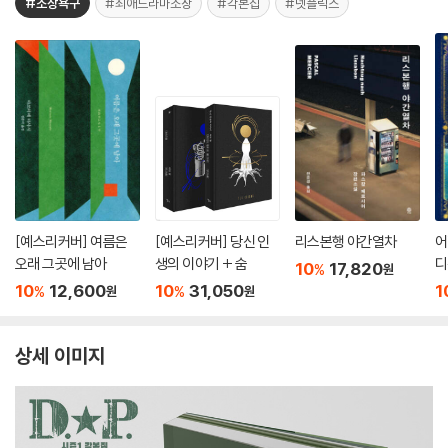
#소장욕구
#최애드라마소장
#각본집
#넷플릭스
[예스리커버] 여름은
[예스리커버] 당신 인
리스본행 야간열차
어
오래 그곳에 남아
생의 이야기 + 숨
디
10
17,820
%
원
10
12,600
10
31,050
1
%
%
원
원
상세 이미지