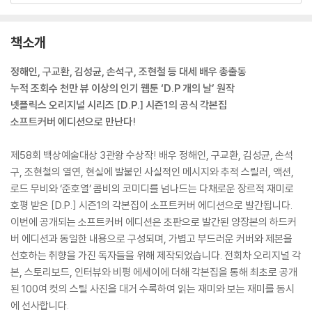
책소개
정해인, 구교환, 김성균, 손석구, 조현철 등 대세 배우 총출동
누적 조회수 천만 뷰 이상의 인기 웹툰 ‘D.P 개의 날’ 원작
넷플릭스 오리지널 시리즈 [D.P.] 시즌1의 공식 각본집
소프트커버 에디션으로 만난다!
제58회 백상예술대상 3관왕 수상작! 배우 정해인, 구교환, 김성균, 손석
구, 조현철의 열연, 현실에 발붙인 사실적인 메시지와 추적 스릴러, 액션,
로드 무비와 ‘준호열’ 콤비의 코미디를 넘나드는 다채로운 장르적 재미로
호평 받은 [D.P.] 시즌1의 각본집이 소프트커버 에디션으로 발간됩니다.
이번에 공개되는 소프트커버 에디션은 초판으로 발간된 양장본의 하드커
버 에디션과 동일한 내용으로 구성되며, 가볍고 부드러운 커버와 제본을
선호하는 취향을 가진 독자들을 위해 제작되었습니다. 전회차 오리지널 각
본, 스토리보드, 인터뷰와 비평 에세이에 더해 각본집을 통해 최초로 공개
된 100여 컷의 스틸 사진을 대거 수록하여 읽는 재미와 보는 재미를 동시
에 선사합니다.