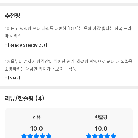
본격적으로 탈영병을 쫓기 시작한 두 사람, 탈영이란 글자 뒤 가려진 그들
의 진짜 이야기와 마주하게 되는데… ---「시놉시스」중에서
추천평
넷플릭스 오리지널 시리즈 [D.P.] 시즌1의 각본집이 출간된다. [D.P.]는
“어둡고 냉정한 현대 사회를 대변한 [D.P.]는 올해 가장 빛나는 한국 드라
대한민국 남성이라면 한 번은 고민할 수밖에 없는 ‘군대’를 배경으로 다양
마 시리즈”
한 사연과 부조리한 현실을 생생하게 그려낸 작품이다.
- [Ready Steady Cut]
대한민국의 평범한 20대 청년들과 다를 바 없이 군에 입대한 안준호(정해
“처음부터 끝까지 한결같이 뛰어난 연기, 화려한 촬영으로 군대 내 폭력을
인 분)은 우연한 계기로 군무이탈 체포담당관 박범구 중사(김성균 분)의
조명하려는 대담한 의지가 돋보이는 작품”
눈에 띄어 육군 헌병대 근무이탈체포전담조 D.P(Deserter Pursuit)로
차출된다. 처음으로 탈영병을 체포하러 나간 준호는 충격적인 사건을 겪게
- [NME]
되고, 이후 베테랑 D.P 한호열(구교환 분)과 새로 짝이 된다. 그렇게 파트
너가 된 준호와 호열, 두 D.P는 때론 가슴 아픈 사연, 때론 고통스러운 군대
리뷰/한줄평
4
내 부조리를 마주하며 함께 조금씩 성장해 나간다.
[D.P.]는 [차이나타운], [뺑반] 등 전형을 벗어난 비범한 연출과 개성 강한
리뷰
한줄평
캐릭터 구축으로 평단과 대중을 사로잡았던 한준희 감독이 연출을 맡았다.
10.0
10.0
김보통 작가의 웹툰 『D.P 개의 날』이 원작이며, 김보통 작가가 공동 각본
에 참여했다. 원작 웹툰 『D.P 개의 날』은 아무도 주목하지 않았던 탈영병과