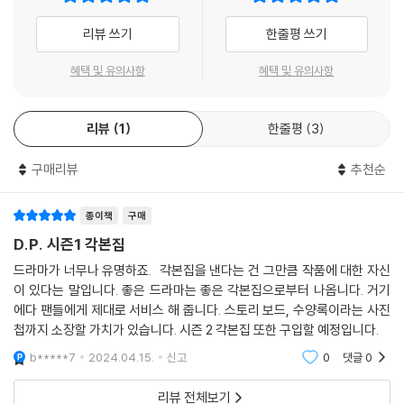
그들을 뒤쫓는 군인들의 이야기를 섬세하고 날카로운 시선으로 그려낸 작
리뷰 쓰기
한줄평 쓰기
품이다. 한준히 감독은 원작을 바탕으로 김보통 작가와의 공동 작업을 통
해 6부작 시리즈의 호흡으로 웹툰의 스토리와 캐릭터를 재배치하며 각본
혜택 및 유의사항
혜택 및 유의사항
을 쌓아나갔고, 탈영병을 추적하는 장르적 재미와 콤비 캐릭터에 기반한
코미디, 전국을 누비는 로드무비까지 다채로운 재미를 밀도 높게 녹여낸
시리즈로 완성했다.
리뷰
1
한줄평
3
한국 시리즈로는 유일하게 [D.P.]를 2021년 최고의 인터내셔널 TV쇼 T
구매리뷰
추천순
OP 10에 선정한 뉴욕타임스와 더불어 해외 여러 매체가 “어둡고 냉정한
현대 사회를 대변한 [D.P.]는 올해 가장 빛나는 한국 드라마 시리즈” (Rea
종이책
구매
dy Steady Cut), “처음부터 끝까지 한결같이 뛰어난 연기, 화려한 촬영
D.P. 시즌1 각본집
으로 군대 내 폭력을 조명하려는 대담한 의지가 돋보이는 작품” (NME)이
드라마가 너무나 유명하죠. 각본집을 낸다는 건 그만큼 작품에 대한 자신
라며 [D.P.]가 비단 한국뿐 아니라 모든 사회에 부합되는 이야기임을 피
이 있다는 말입니다. 좋은 드라마는 좋은 각본집으로부터 나옵니다. 거기
력, 뜨거운 호평을 남겼다.
에다 팬들에게 제대로 서비스 해 줍니다. 스토리 보드, 수양록이라는 사진
첩까지 소장할 가치가 있습니다. 시즌 2 각본집 또한 구입할 예정입니다.
정해인, 구교환, 김성균, 손석구 등 캐릭터를 마치 실제 존재하는 인물처럼
b*****7
2024.04.15.
신고
0
댓글
0
생생하게 화면에 옮겨놓은 배우들의 호연으로도 화제가 되었던 [D.P.]. 이
번에 발간되는 ‘D.P. 시즌1 각본집’에는 실제 촬영에 사용한 최종고 시나리
리뷰 전체보기