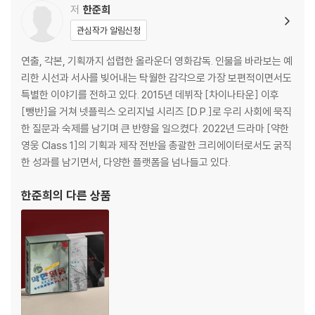
인터뷰
저
한준희
- 김보통 작가와 한준희 감독 대담
관심작가 알림신청
“모두와 다른 방향으로 걸어갈 수 있는, 그런 사람들이 필요해요.”: 김혜선
연출, 각본, 기획까지 섭렵한 올라운더 영화감독. 인물을 바라보는 예
리한 시선과 서사를 빚어내는 탁월한 감각으로 가장 보편적이면서도
특별한 이야기를 전하고 있다. 2015년 데뷔작 [차이나타운] 이후
[뺑반]을 거쳐 넷플릭스 오리지널 시리즈 [D.P.]로 우리 사회에 묵직
한 질문과 숙제를 남기며 큰 반향을 일으켰다. 2022년 드라마 [약한
영웅 Class 1]의 기획과 제작 전반을 총괄한 크리에이터로서도 굵직
한 성과를 남기면서, 다양한 플랫폼을 넘나들고 있다.
한준희
의 다른 상품