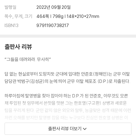
발행일
2022년 09월 20일
쪽수, 무게, 크기
464쪽 | 798g | 148*210*27mm
ISBN13
9791190738217
출판사 리뷰
“그들을 데려와라. 무사히”
답 없는 현실로부터 도망치듯 군대에 입대한 안준호(정해인)는 군무 이탈
담당관 박범구(김성균)의 눈에 띄어 군무 이탈 체포조 (D.P.)로 차출된다.
하루아침에 탈영병을 찾아 잡아야 하는 D.P.가 된 안준호, 아무것도 모른
채 투입된 첫 임무에서 쓴맛을 맛본 그는 한호열(구교환) 상병과 새로운
팀을 꾸리게 된다. 군인 같지 않은 외모와 말투, 능글맞은 성격 때문에 이런
저런 오해를 받지만 탈영병 잡을 때는 누구보다 진심인 한호열 상병은 이
병 안준호에게 추적의 A부터 Z까지 알려주며 팀워크를 다져간다.
출판사 리뷰 더보기