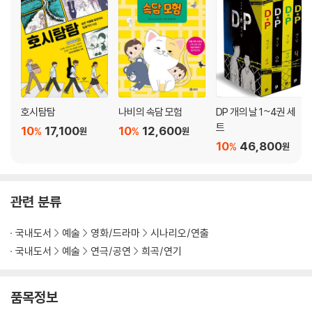
호시탐탐
나비의 속담 모험
DP 개의 날 1~4권 세
트
10
17,100
10
12,600
%
%
원
원
10
46,800
%
원
관련 분류
국내도서
예술
영화/드라마
시나리오/연출
국내도서
예술
연극/공연
희곡/연기
품목정보