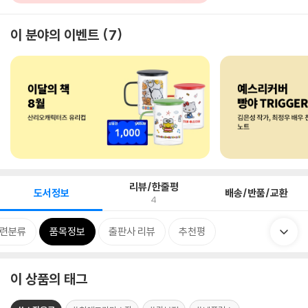
이 분야의 이벤트
7
리뷰/한줄평
도서정보
배송/반품/교환
4
련분류
품목정보
출판사 리뷰
추천평
이 상품의 태그