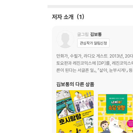
저자 소개
1
글그림
김보통
관심작가 알림신청
만화가, 수필가, 라디오 게스트. 2013년,
토요판과 레진코믹스에 [DP]를, 레진코믹스에 [
른이 된다는 서글픈 일』, 『살아, 눈부시게!』 등
김보통
의 다른 상품