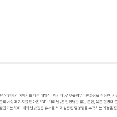
 청년 암환자의 이야기를 다룬 데뷔작 『아만자』로 오늘의우리만화상을 수상한, 
의 사랑과 지지를 받아온 『DP-개의 날』은 탈영병을 잡는 군인, 육군 헌병대
 출간되는 『DP-개의 날』2권은 유서를 쓰고 실종된 탈영병을 추적하는 과정을 