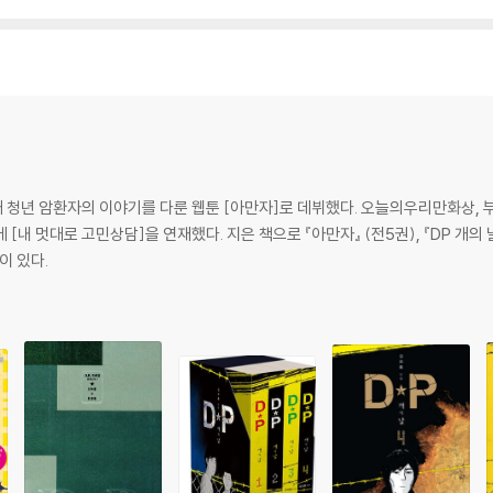
 20대 청년 암환자의 이야기를 다룬 웹툰 [아만자]로 데뷔했다. 오늘의우리만화상
내 멋대로 고민상담]을 연재했다. 지은 책으로 『아만자』 (전5권), 『DP 개의 날』
이 있다.