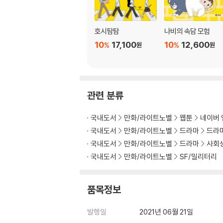
호시탐탐
나비의 속담 모험
10
17,100
10
12,600
%
%
원
원
관련 분류
국내도서
만화/라이트노벨
웹툰
네이버 
국내도서
만화/라이트노벨
드라마
드라
국내도서
만화/라이트노벨
드라마
사회
국내도서
만화/라이트노벨
SF/밀리터리
품목정보
발행일
2021년 06월 21일