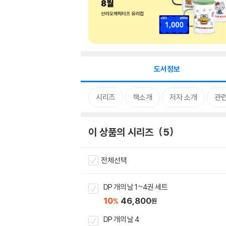
도서정보
시리즈
책소개
저자 소개
관
이 상품의 시리즈
5
전체선택
DP 개의 날 1~4권 세트
10
46,800
%
원
DP 개의 날 4