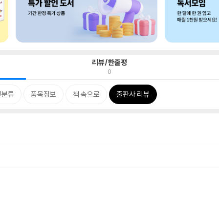
리뷰/한줄평
0
련분류
품목정보
책 속으로
출판사 리뷰