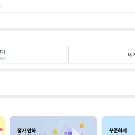
.
팔기
내 
00원