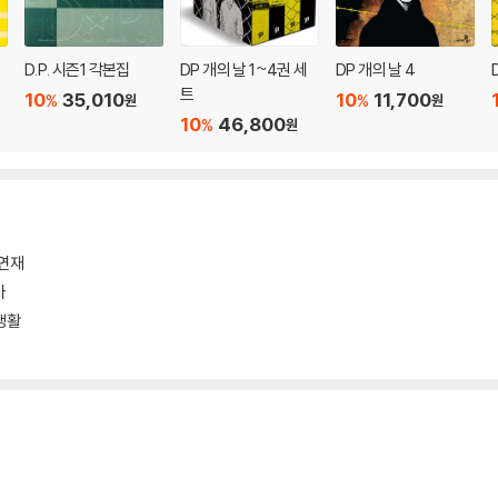
D.P. 시즌1 각본집
DP 개의 날 1~4권 세
DP 개의 날 4
트
10
35,010
10
11,700
%
%
원
원
10
46,800
%
원
연재
마
생활