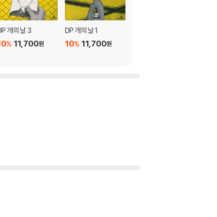
DP 개의 날 3
DP 개의 날 1
나비의 모험 1~2권 세
트
10
11,700
10
11,700
%
%
원
원
10
23,400
%
원