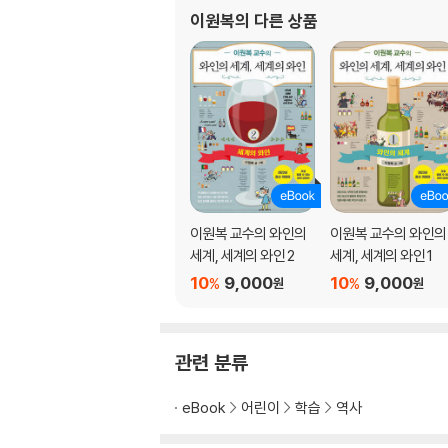
이원복
의 다른 상품
이원복 교수의 와인의
이원복 교수의 와인의
세계, 세계의 와인 2
세계, 세계의 와인 1
10
9,000
10
9,000
%
%
원
원
관련 분류
eBook
어린이
학습
역사