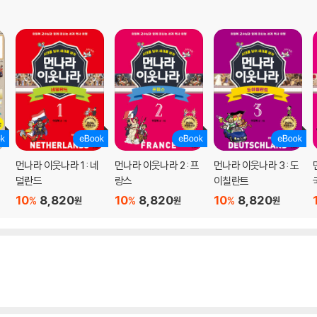
먼나라 이웃나라 1 : 네
먼나라 이웃나라 2 : 프
먼나라 이웃나라 3 : 도
덜란드
랑스
이칠란트
10
8,820
10
8,820
10
8,820
%
%
%
원
원
원