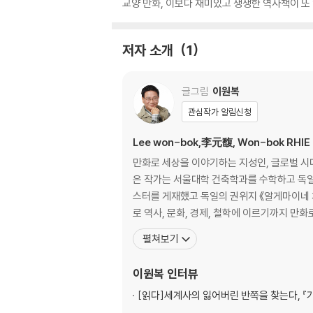
교양 만화, 이보다 재미있고 생생한 역사책이 또
저자 소개
1
글그림
이원복
관심작가 알림신청
Lee won-bok,李元馥, Won-bok RHIE
만화로 세상을 이야기하는 지성인, 글로벌 시
은 작가는 서울대학 건축학과를 수학하고 독일 
스터를 게재했고 독일의 권위지 《알게마이네 차이퉁》 150주년 기념호 표지를 그리기
로 역사, 문화, 경제, 철학에 이르기까지 만
펼쳐보기
이원복
인터뷰
[읽다]
세계사의 잃어버린 반쪽을 찾는다, 『