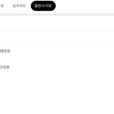
분류
품목정보
출판사 리뷰
근현대 편
전근대 편