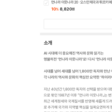
먼나라 이웃나라 20 : 오스만제국과 튀르키예
10
8,820
%
원
소개
AI 시대에 더 중요해진 역사와 문화 읽기는
명불허전 ‘먼나라 이웃나라’로! 다시 ‘먼나라 이
시대를 넘어 세대를 넘어 1,800만 독자와 만난
각 나라의 역사와 문화의 핵심만 요약한 ‘하이라
지난 40년간 1,800만 독자의 선택을 받으며
으로 묶인 1987년 이후 『먼나라 이웃나라』는
최근 세계정세와 국제질서를 반영해 새롭게 드러나
로 추가해 국가와 지역별 핵심을 일목요연하게 정