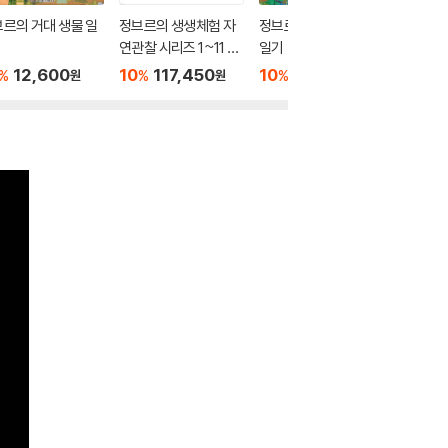
르의 거대 생물 일
정브르의 생생체험 자
정브르의 별별 파충류
정브르 
연관찰 시리즈 1~11 세
일기
관찰 시리
트
12,600
10
117,450
10
12,600
10
1
%
%
%
%
원
원
원