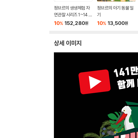
정브르의 생생체험 자
정브르의 아기 동물 일
연관찰 시리즈 1~14 세
기
트
10
152,280
10
13,500
%
%
원
원
상세 이미지