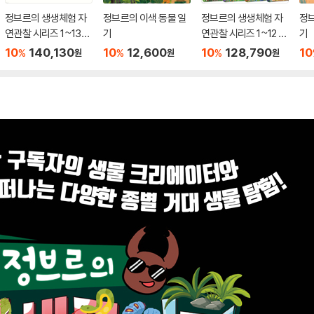
정브르의 생생체험 자
정브르의 이색 동물 일
정브르의 생생체험 자
정브
연관찰 시리즈 1~13권
기
연관찰 시리즈 1~12 세
기
세트
트
10
140,130
10
12,600
10
128,790
10
%
%
%
원
원
원