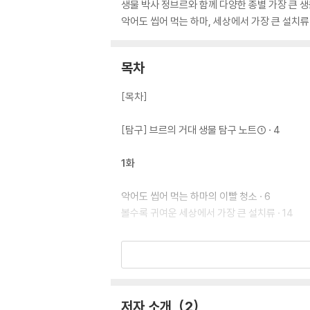
생물 박사 정브르와 함께 다양한 종별 가장 큰 
악어도 씹어 먹는 하마, 세상에서 가장 큰 설치류
목차
[목차]
[탐구] 브르의 거대 생물 탐구 노트① · 4
1화
악어도 씹어 먹는 하마의 이빨 청소 · 6
볼수록 귀여운 세상에서 가장 큰 설치류 · 14
2화
공룡의 후예라 불리는 대형 황새 · 22
동물원에서 만난 똑똑한 대형 새 친구들 · 29
저자 소개
2