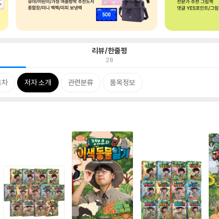
리뷰/한줄평
28
목차
저자 소개
관련분류
품목정보