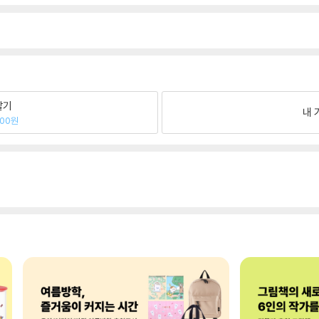
팔기
내 
100원