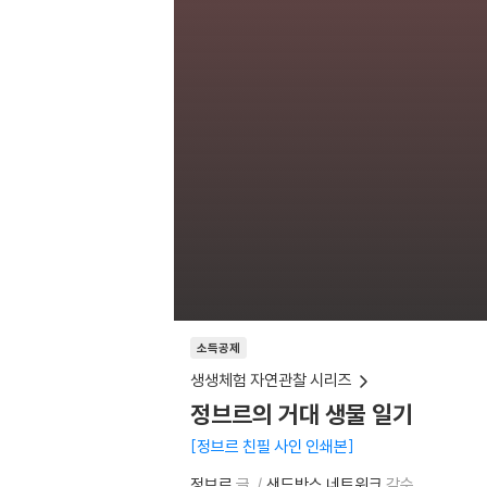
소득공제
생생체험 자연관찰 시리즈
정브르의 거대 생물 일기
정브르 친필 사인 인쇄본
정브르
글
샌드박스 네트워크
감수