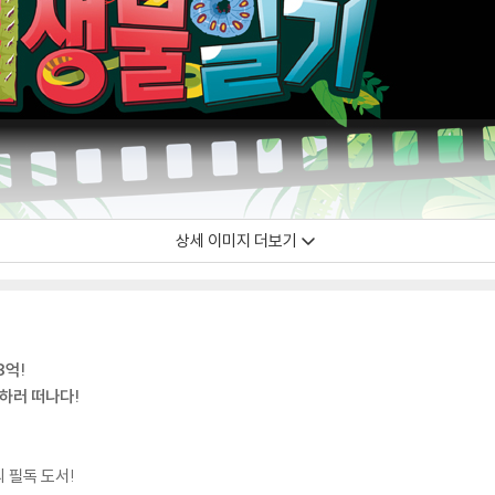
상세 이미지 더보기
8억!
험하러 떠나다!
 필독 도서!