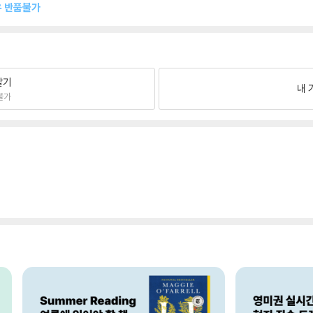
유 반품불가
팔기
내 
불가