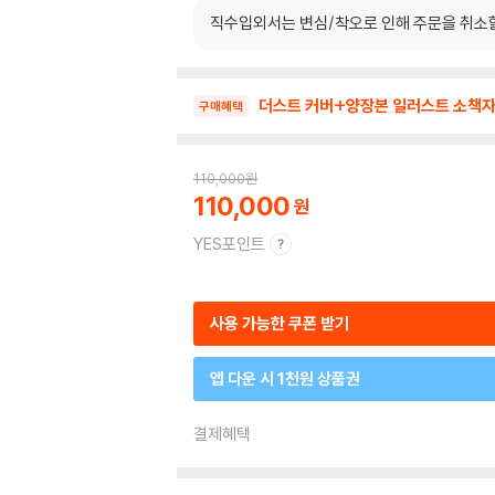
직수입외서는 변심/착오로 인해 주문을 취소
더스트 커버+양장본 일러스트 소책자
구매혜택
110,000
원
110,000
YES포인트
사용 가능한 쿠폰 받기
앱 다운 시 1천원 상품권
결제혜택