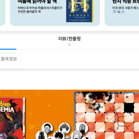
리뷰/한줄평
0
품목정보