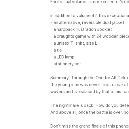
For its final volume, a more collector's 
In addition to volume 42, this exceptiona
- an alternative, reversible dust jacket
- a hardback illustration booklet
- a draughts game with 24 wooden piec
- a unisex T-shirt, size L
- a tie
- a LED lamp
- stationery set
Summary: Through the One for All, Deku 
the young man was never free to make his
wavers and is replaced by that of his for
The nightmare is back! How do you defeat
And above all, once the battle is over, h
Don't miss the grand finale of this ph