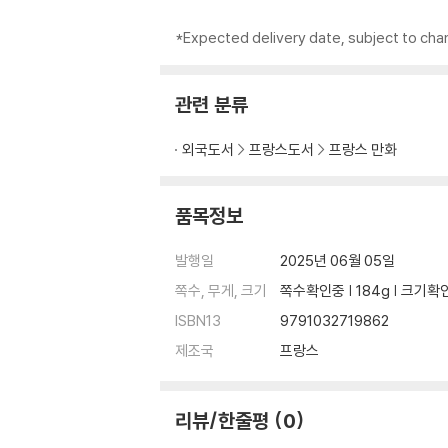
*Expected delivery date, subject to chan
관련 분류
외국도서
프랑스도서
프랑스 만화
품목정보
발행일
2025년 06월 05일
쪽수, 무게, 크기
쪽수확인중 | 184g | 크기확
ISBN13
9791032719862
제조국
프랑스
리뷰/한줄평
0