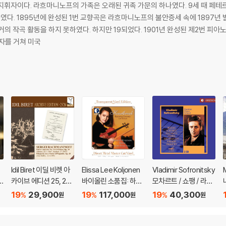
지휘자이다. 라흐마니노프의 가족은 오래된 귀족 가문의 하나였다. 9세 때 페테
혹평을 받게 되었다.
거의 작곡 활동을 하지 못하였다. 하지만 19되었다. 1901년 완성된 제2번 피
휘자를 거쳐 미국
드
Idil Biret 이딜 비렛 아
Elissa Lee Koljonen
Vladimir Sofronitsky
.
카이브 에디션 25, 26
바이올린 소품집: 하트
모차르트 / 쇼팽 / 라흐
회
집 (Archive Edition V
브레이크 (Heartbrea
마니노프: 피아노 작품
19
29,900
19
117,000
19
40,300
%
%
%
원
원
원
e
ol 25, 26)
k: Romantic Encore
집 (Mozart / Chopin
ie
s For Violin) [투명 클
/ Rachmaninov: Rus
t
리어 컬러 2LP]
sian Piano School)