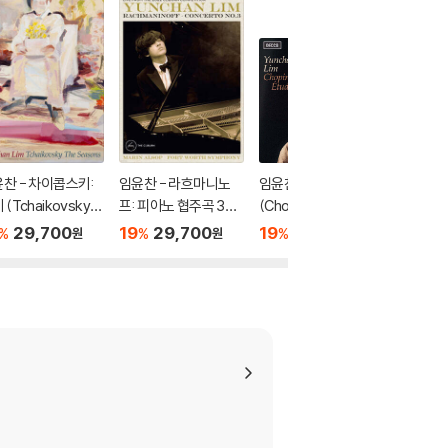
찬 - 차이콥스키:
임윤찬 - 라흐마니노
임윤찬 - 쇼팽: 에튀드
임윤찬 -
 (Tchaikovsky:
프: 피아노 협주곡 3번
(Chopin: Etudes) [고
사계 (Tc
 Seasons, Op. 3
[반 클라이번 콩쿠르 실
음질 MQA-CD]
The Sea
29,700
19
29,700
19
50,100
19
4
%
%
%
%
원
원
원
) [카세트테이프]
황 녹음] (Rachmanin
7a) [LP
ov: Piano Concerto
Op.30) [카세트테이
프]