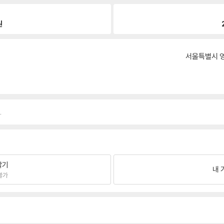
원
서울특별시 영
.
팔기
내 
불가