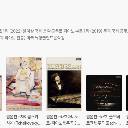
위 (2022) 윤이상 국제 음악 콩쿠르 피아노 부문 1위 (2019) 쿠퍼 국제 콩쿠
악과 피아노 전공) 미국 뉴잉글랜드음악원
임윤찬 - 차이콥스키:
임윤찬 - 라흐마니노
임윤찬 - 바흐: 골드베
사계 (Tchaikovsky:
프: 피아노 협주곡 3번
르크 변주곡 (Bach: G