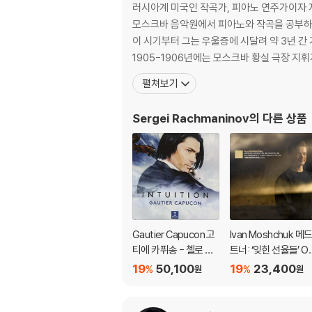
러시아계 미국인 작곡가, 피아노 연주가이자 
모스크바 음악원에서 피아노와 작곡을 공부하였다. 1895년에 완성된 1번 교향곡은 라흐마니노프의 불안증세 속에 1897년 발표되었는데, 이는 많은 
이 시기부터 그는 우울증에 시달려 약 3년 간 
1905-1906년에는 모스크바 황실 극장 지
펼쳐보기
Sergei Rachmaninov
의 다른 상품
Gautier Capucon 고
Ivan Moshchuk 메
티에 카퓌송 - 첼로 소
트너: ‘잊힌 선율들’ Op
품집 '인투이션' (Intuiti
38 / 라흐마니노프: 
19
50,100
19
23,400
%
%
원
원
on) [UHQCD]
화적 연습곡 (Medtn
r: Forgotten Melod
s / Rachmaninov: E