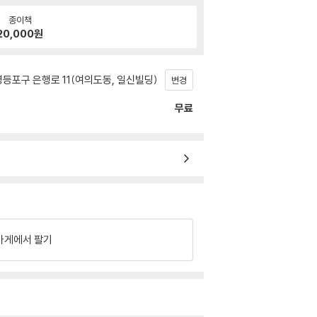
종이책
20,000
원
등포구 은행로 11(여의도동, 일신빌딩)
변경
무료
가게에서 팔기