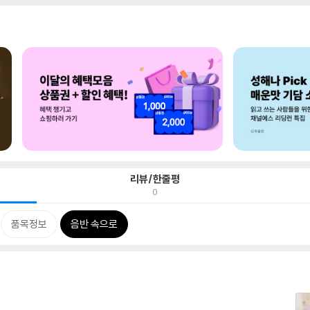
리뷰/한줄평
0
품목정보
음반 속으로