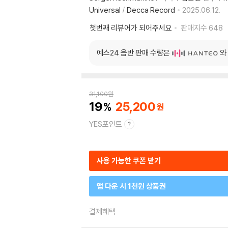
Universal
/
Decca Record
2025.06.12.
첫번째 리뷰어가 되어주세요
판매지수
648
예스24 음반 판매 수량은
와
31,100
원
19
25,200
YES포인트
사용 가능한 쿠폰 받기
앱 다운 시 1천원 상품권
결제혜택