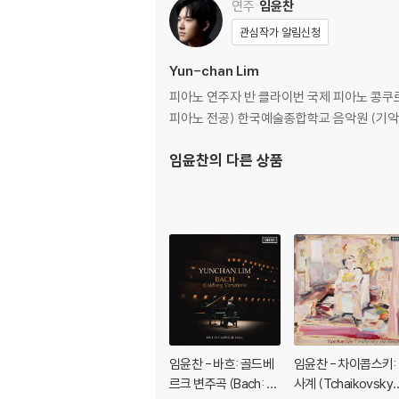
연주
임윤찬
udes-Tableaux)
관심작가 알림신청
Yun-chan Lim
피아노 연주자 반 클라이번 국제 피아노 콩쿠르 1
피아노 전공) 한국예술종합학교 음악원 (기
임윤찬
의 다른 상품
임윤찬 - 바흐: 골드베
임윤찬 - 차이콥스키:
르크 변주곡 (Bach: G
사계 (Tchaikovsky: