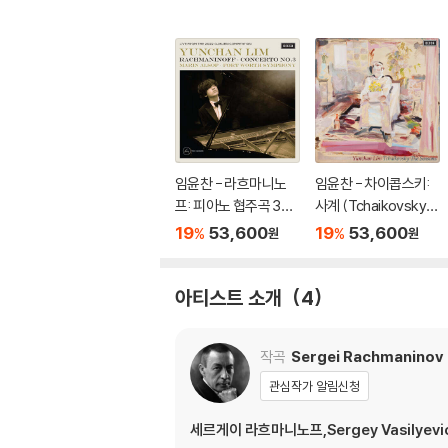
임윤찬 - 라흐마니노
임윤찬 - 차이콥스키:
프: 피아노 협주곡 3번
사계 (Tchaikovsky:
[반 클라이번 콩쿠르 실
The Seasons, Op. 3
19
53,600
19
53,600
%
%
원
원
황 녹음] (Rachmanin
7a)
ov: Piano Concerto
Op.30)
아티스트 소개
4
작곡
Sergei Rachmaninov
관심작가 알림신청
세르게이 라흐마니노프,Sergey Vasilyevich