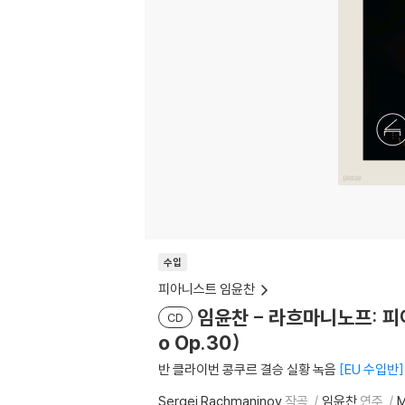
수입
피아니스트 임윤찬
임윤찬 - 라흐마니노프: 피아노
CD
o Op.30)
반 클라이번 콩쿠르 결승 실황 녹음
EU 수입반
Sergei Rachmaninov
작곡
임윤찬
연주
M