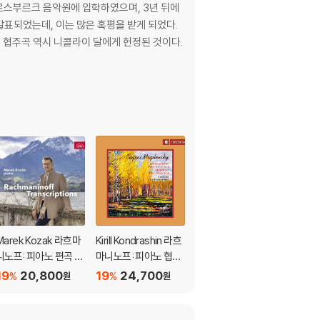
르스부르크 음악원에 입학하였으며, 3년 뒤에
아노 협주곡 역시 니콜라이 달에게 헌정된 것이다.
Marek Kozak 라흐마
Kirill Kondrashin 라흐
Stephen Hough 라흐
니노프: 피아노 편곡 작
마니노프: 피아노 협주
마니노프: 피아노 협주
품집 (Rachmaninoff:
곡 3번 (Rachmaninof
곡 전집 (Rachmanino
19
20,800
19
24,700
19
83,700
%
%
%
원
원
원
Transcriptions)
f: Piano Concerto N
v: The Piano Concer
o.3)
tos) [3LP]