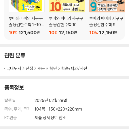
우주 소년 파이처럼 우주의 기본 원리인 수학을 엉덩이에 깔고 지구를 탐
험하다 보면 수학이 저절로 재밌어질 테니까!
루아와 파이의 지구 구
루아와 파이의 지구 구
루아와 파이의 지구 구
출 용감한 수학 1~10
출 용감한 수학 10
출 용감한 수학 9
시공을 넘나드는 스토리로 호기심을
세트
10
121,500
10
12,150
10
12,150
만화식 구성으로 재미를
%
%
%
원
원
원
퀴즈로 도전 의식을 끌어올려
한번 잡으면 손에서 놓을 수 없는 책!
관련 분류
《용감한 수학 05 느림보 거죽의 참과 거짓?》은 한 치 앞을 예측할 수 없는
루아의 모험이 드디어 바닷속에서 펼쳐진다. 아이들만 여행하는 걸 걱정하
국내도서
전집
초등 저학년
학습/백과/사전
는 셀레네 부모님을 피해 손북이의 도움을 받아 바닷속으로 들어간 루아
일행은 어떻게 될까? 지상에서처럼 바닷속에서도 숨을 쉴 수 있을까? 바
품목정보
닷속에서는 또 누구를 만나 어떤 경험을 하게 될까?
계획대로 되는 건 하나도 없는 루아의 여행을 흥미진진한 글과 만화 같은
발행일
2025년 02월 28일
그림으로 따라가다 보면 그다음이 더 궁금해진다. 스토리 속에 저자가 숨
겨둔 수학이 알송달쏭해질 때쯤 팝업처럼 등장하는 ‘용감한 수학’ 코너는
쪽수, 무게, 크기
104쪽 | 150*220*220mm
거북을 앞서지 못하는 아킬레스를 통해 말이 안 되는데 반박하기 힘든 말
KC인증
제품 상세정보 참조
‘역설’을, 맹물과 짠물 어디서 더 잘 뜰까를 통해 농도와 밀도의 관계를, 바
닷속에서 숨쉬기 경험을 통해 입체 도형의 겉넓이를, 동물의 수명을 알아