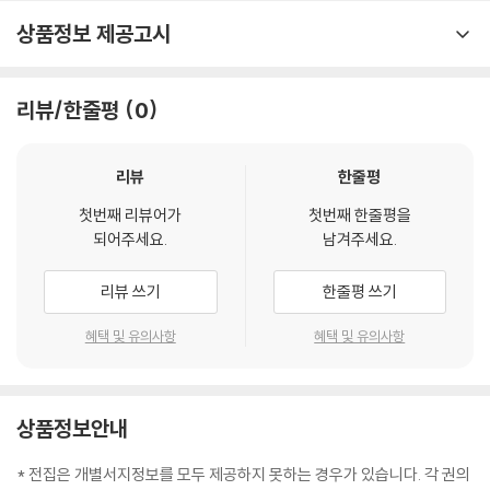
보면서 만물의 근원이 ‘수’임을 쉽고 재미있게 깨닫게 해 준다. 수학에 재미
상품정보 제공고시
가 붙을 때쯤 등장하는 ‘용감한 퀴즈’를 통해 참과 거짓, 모순을 찾아내는
법과 겉넓이를 구하는 공식은 물론 수학으로 바닷속 기압도 계산할 수 있
다는 걸 알아가는 재미도 쏠쏠하다.
리뷰/한줄평
0
빠른 스토리 전개와 깨알 같은 재미를 주는 만화, 풍경화 같은 시원한 그림,
다양한 코너는 어린이들에게 수학 롤러코스터를 탄 재미를 선사할 것이다.
리뷰
한줄평
첫번째 리뷰어가
첫번째 한줄평을
되어주세요.
남겨주세요.
리뷰 쓰기
한줄평 쓰기
혜택 및 유의사항
혜택 및 유의사항
상품정보안내
* 전집은 개별서지정보를 모두 제공하지 못하는 경우가 있습니다. 각 권의