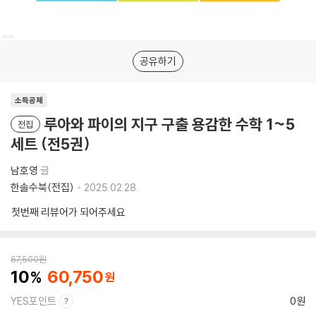
공유하기
소득공제
루아와 파이의 지구 구출 용감한 수학 1~5
전집
세트 (전5권)
남호영
글
한솔수북(전집)
2025.02.28.
첫번째 리뷰어가 되어주세요
67,500
원
10
60,750
YES포인트
0원