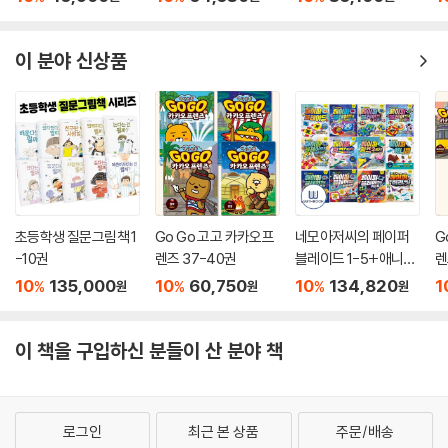
빵 터지는 저학년 수수
께끼 + 너무 지혜로워
서 속이 뻥 뚫리는 저학
이 분야 신상품
년 탈무드 + 너무 재치
있어서 말이
초등학생 질문그림책 1
Go Go 고고 카카오프
네모아저씨의 페이퍼
G
-10권
렌즈 37-40권
블레이드 1-5+애니멀
렌
+윙즈12+쥐라기+디
10
135,000
10
60,750
10
134,820
1
%
%
%
원
원
원
럭스+히든카드+쿼드
포스 세트 전12권
이 책을 구입하신 분들이 산 분야 책
로그인
최근 본 상품
주문/배송