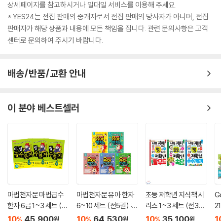
상세페이지를 참고하시거나 일대일 서비스를 이용해 주세요.
* YES24는 전집 판매의 중개자로서 전집 판매의 당사자가 아니며, 전집
판매자가 해당 상품과 내용에 모든 책임을 집니다. 관련 문의사항은 고객
센터로 문의하여 주시기 바랍니다.
배송/반품/교환 안내
이 분야 베스트셀러
마법천자문 마법급수
마법천자문 유아 한자
초등 저학년 지식책 시
G
한자 6급 1~3 세트 (전
6~10 세트 (전5권) :
리즈 1~3 세트 (전3권)
2
3권, 최신개정판)
개정판
: 너무 재미있어서 웃음
10
45,900
10
64,530
10
35,100
1
%
%
%
원
원
원