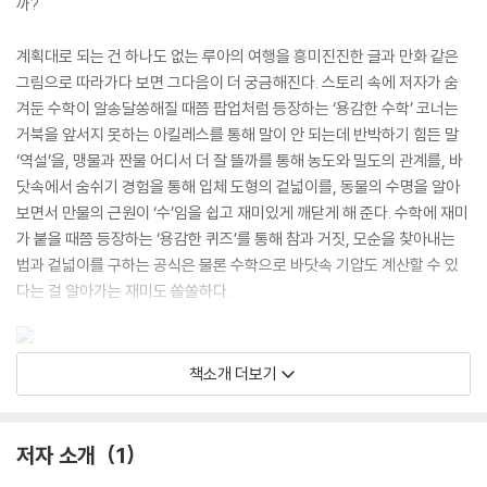
까?
계획대로 되는 건 하나도 없는 루아의 여행을 흥미진진한 글과 만화 같은
그림으로 따라가다 보면 그다음이 더 궁금해진다. 스토리 속에 저자가 숨
겨둔 수학이 알송달쏭해질 때쯤 팝업처럼 등장하는 ‘용감한 수학’ 코너는
거북을 앞서지 못하는 아킬레스를 통해 말이 안 되는데 반박하기 힘든 말
‘역설’을, 맹물과 짠물 어디서 더 잘 뜰까를 통해 농도와 밀도의 관계를, 바
닷속에서 숨쉬기 경험을 통해 입체 도형의 겉넓이를, 동물의 수명을 알아
보면서 만물의 근원이 ‘수’임을 쉽고 재미있게 깨닫게 해 준다. 수학에 재미
가 붙을 때쯤 등장하는 ‘용감한 퀴즈’를 통해 참과 거짓, 모순을 찾아내는
법과 겉넓이를 구하는 공식은 물론 수학으로 바닷속 기압도 계산할 수 있
다는 걸 알아가는 재미도 쏠쏠하다.
책소개 더보기
서울대 출신 수학박사 남호영의 흥미진진 스토리 수학
-밤하늘의 수많은 별만큼 반짝이는 수학 같지 않은 수학 이야기!
저자 소개
1
저 희미하게 깜빡대는 별은 얼마나 멀리 있을까?