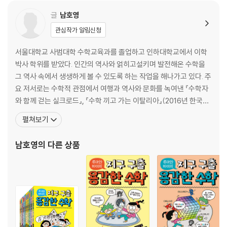
지구 밖 아주 멀리에서 온 아이와 친구가 되면 어떨까?
글
남호영
이 책은 한 꼬마의 엉뚱한 상상에서 출발했다. 《용감한 수학》 시리즈의 저
자이자 수학자인 남호영 박사는 “캄캄한 밤에, 낮에는 안 보이던 것이 보인
관심작가 알림신청
적 있나요? 어렸을 때 얼핏 잠에서 깨면 마루에 앉아 어둠을 뚫고 오는 별
서울대학교 사범대학 수학교육과를 졸업하고 인하대학교에서 이학
빛을 보면서 상상했어요. 이 책은 어릴 적 궁금증을 풀어낸 이야기예요.”라
박사 학위를 받았다. 인간의 역사와 얽히고설키며 발전해온 수학을
며 집필 의도를 밝혔다.
그 역사 속에서 생생하게 볼 수 있도록 하는 작업을 해나가고 있다. 주
요 저서로는 수학적 관점에서 여행과 역사와 문화를 녹여낸 『수학자
아이들은 대부분 ‘수학’ 하면 골치부터 아파한다. 이 책의 주인공 ‘루아’와
와 함께 걷는 실크로드』, 『수학 끼고 가는 이탈리아』(2016년 한국과
반려 까마귀 ‘귀야’도 마찬가지다. 그러던 어느 날 문득 깨닫는다. 수학이
학창의재단 우수과학도서), 『수학 끼고 가는 서울1』과 과학혁명을 소
재밌다는 걸! 어떻게 그런 일이 벌어졌나 궁금하겠지만 루아도 귀야도 설
펼쳐보기
재로 하여 근대과학이 유럽의 힘으로만 이루어지지 않았음을 정교하
명하기는 어렵다. 그냥 벌어진 일이라!
게 밝힌 『코페르니쿠스의 거인 뉴턴의 거인』(한국출판문화산업진흥
하지만 하나는 확실하게 알게 됐다고 말한다. 이 세상 모든 것에는 패턴이
남호영
의 다른 상품
원 2020 출판콘텐츠 창작 지원 사업 선정작) 등이 있
있고 심지어 우주에도 패턴이 있다는 것을, 그리고 수학은 그 패턴을 뽑아
내서 우리에게 알려 준다는 것을! 5권에서는 말도 안 되는 말인데 반박할
수 없다면 거기서 새로운 수학이 시작된다는 것을 알게 될 것이다. 참과 거
짓, 무한이 얽힌 새로운 수학을 만나 보자.
루아는 어린이 독자들을 자신의 모험에 함께하자고 초대한다. 수학이 어려
운 아이도, 수학이 지겨운 아이도, 수학이라면 진절머리가 나는 아이도 다
괜찮다. 시작은 호기심, 그다음엔 용기만 있으면 된다. 루아와 귀야, 그리고