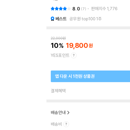
8.0
판매지수
1,776
7
베스트
공무원 top100 1주
22,000
원
10
19,800
YES포인트
앱 다운 시 1천원 상품권
결제혜택
배송안내
배송비