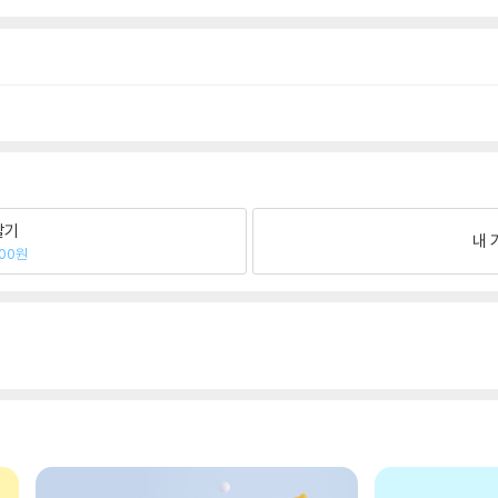
팔기
내 
100원