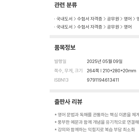
관련 분류
국내도서
수험서 자격증
공무원
영어
국내도서
수험서 자격증
공무원
영어
품목정보
발행일
2025년 05월 09일
쪽수, 무게, 크기
264쪽 | 210*280*20mm
ISBN13
9791194613411
출판사 리뷰
* 영어 문법과 독해를 관통하는 핵심 이론을 체
* 풍부한 예문과 함께 개념을 유기적으로 연결해
* 강의와 함께하는 익힘지로 복습 부담 최소화