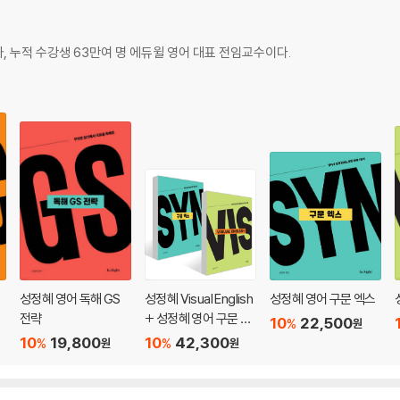
, 누적 수강생 63만여 명 에듀윌 영어 대표 전임교수이다.
성정혜 영어 독해 GS
성정혜 Visual English
성정혜 영어 구문 엑스
전략
+ 성정혜 영어 구문 엑
10
22,500
%
원
스 세트
10
19,800
10
42,300
%
%
원
원