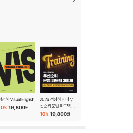
성정혜 Visual English
2026 성정혜 영어 우
2026 성정혜 영어 실
선순위 문법 피드백 30
용적 VOCA
10
19,800
%
원
0제
10
19,800
10
17,100
%
%
원
원