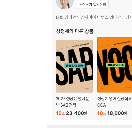
CHAPTER 17. 관계사
관심작가 알림신청
CHAPTER 18. 도치와 강조
EBS 영어 전임강사이며 이투스 영어 전임강사
성정혜
의 다른 상품
2027 성정혜 영어 문
성정혜 영어 실용적 V
법 SAB 전략
OCA
10
23,400
10
18,000
%
%
원
원