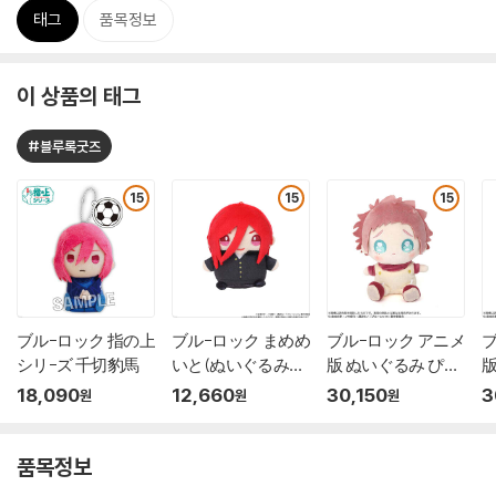
태그
품목정보
이 상품의 태그
#블루록굿즈
15
15
15
ブル-ロック 指の上
ブル-ロック まめめ
ブル-ロック アニメ
ブ
シリ-ズ 千切豹馬
いと(ぬいぐるみマ
版 ぬいぐるみ ぴえ
版
スコット) 第二彈
ん 絲師牙?
ん
18,090
12,660
30,150
3
원
원
원
千切豹馬(制服Ver.)
품목정보