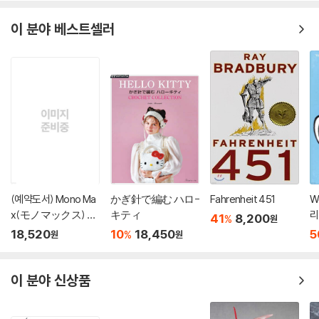
이 분야 베스트셀러
(예약도서) Mono Ma
かぎ針で編む ハロ-
Fahrenheit 451
W
x(モノマックス) 20
キティ
리
41
8,200
%
원
26年10月號
'
18,520
10
18,450
5
%
원
원
이 분야 신상품