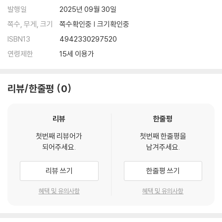
발행일
2025년 09월 30일
쪽수, 무게, 크기
쪽수확인중 | 크기확인중
ISBN13
4942330297520
연령제한
15세 이용가
리뷰/한줄평
0
리뷰
한줄평
첫번째 리뷰어가
첫번째 한줄평을
되어주세요.
남겨주세요.
리뷰 쓰기
한줄평 쓰기
혜택 및 유의사항
혜택 및 유의사항