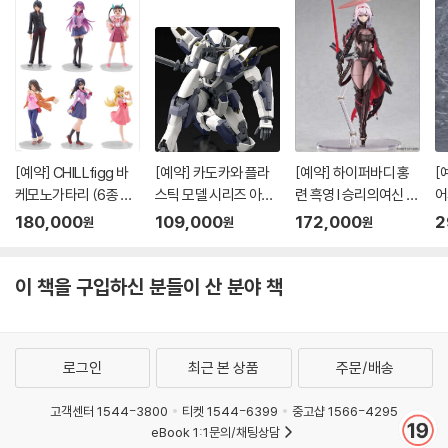
[예약] CHILLfigg 바
[예약] 카도카와 플라
[예약] 하이퍼바디 홍
[
케모노가타리 (6종 세
스틱 모델 시리즈 아바
련 흑영 l 승리의여신 니
어
트)
레스트 l 풀메탈패닉
케
버
180,000
109,000
172,000
2
원
원
원
이 책을 구입하신 분들이 산 분야 책
로그인
최근 본 상품
주문/배송
고객센터 1544-3800
티켓 1544-6399
중고샵 1566-4295
eBook 1:1문의/채팅상담