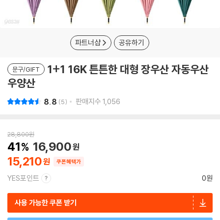
파트너샵
공유하기
1+1 16K 튼튼한 대형 장우산 자동우산
문구/GIFT
우양산
8.8
판매지수
1,056
5
28,800
원
41
16,900
15,210
쿠폰혜택가
YES포인트
0원
사용 가능한 쿠폰 받기