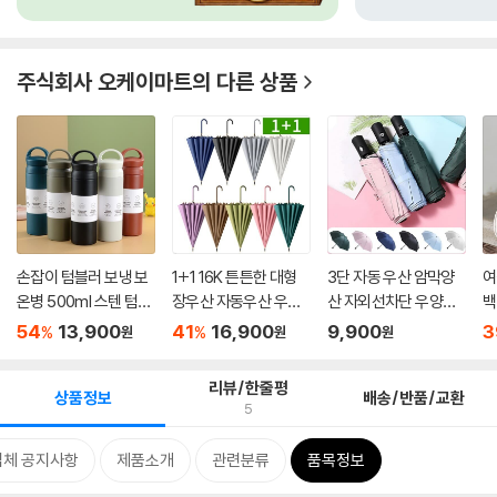
주식회사 오케이마트
의 다른 상품
손잡이 텀블러 보냉 보
1+1 16K 튼튼한 대형
3단 자동 우산 암막양
여
온병 500ml 스텐 텀블
장우산 자동우산 우양
산 자외선차단 우양산
백
러
산
양우...
자 
54
13,900
41
16,900
9,900
3
%
%
원
원
원
리뷰/한줄평
상품정보
배송/반품/교환
5
업체 공지사항
제품소개
관련분류
품목정보