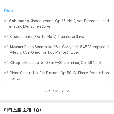
기기 문제로 인해 발생하는 재생 불량 현상에 대해서는 반품/교환이 불가
하니 침압 조절이 가능한 기기에서 재생하실 것을 권유 드립니다.
Disc
2) 디스크는 정전기와 먼지로 인해 재생이 원활하지 않은 경우가 있습니
다. 전용 제품으로 이를 제거하면 대부분 해결됩니다.
A1
Schumann
Kinderszenen, Op. 15: No. 1, Von Fremden Land
3) 바늘에 먼지가 쌓이는 경우에도 재생이 원활하지 않을 수 있습니다.
ern Und Menschen (Live)
A2
Kinderszenen, Op. 15: No. 7, Traumerei (Live)
※ 디스크 외관 불량
1) 열을 가하여 제작하는 바이닐 공정 특성상 디스크 표면이 미세하게 울
A3
Mozart
Piano Sonata No. 16 in C Major, K. 545 "Semplice": I.
렁거리거나 휘어지는 경우가 있습니다.
Allegro (Arr. Grieg for Two Pianos) [Live]
재생이 불안정한 경우 스태빌라이저를 사용하시면 좀 더 안정적인 재생이
A4
Chopin
Mazurka No. 38 in F-Sharp minor, Op. 59 No. 3
가능합니다.
2) 재생 음역의 왜곡을 최소화 하고 반복 재생시에도 최대한 일관되게 유
A5
Piano Sonata No. 3 in B minor, Op. 58: IV. Finale. Presto Non
지되도록 디스크 센터 홀 구경이 작게 제작되는 경우가 있습니다. 턴테이
Tanto
블 스핀들에 맞지 않는 경우에는 전용 제품 등을 이용하여 센터 홀을 조정
하시면 해결됩니다.
디스크 더보기
3) 디스크에 미세한 잔 흠집이 남아있거나 인쇄 면이 깨끗하지 않은 경우
가 있으며, 이는 상품의 불량이 아닙니다. 단, 재생에 이상이 있는 경우에는
불량으로 인한 반품/교환이 가능합니다
아티스트 소개
8