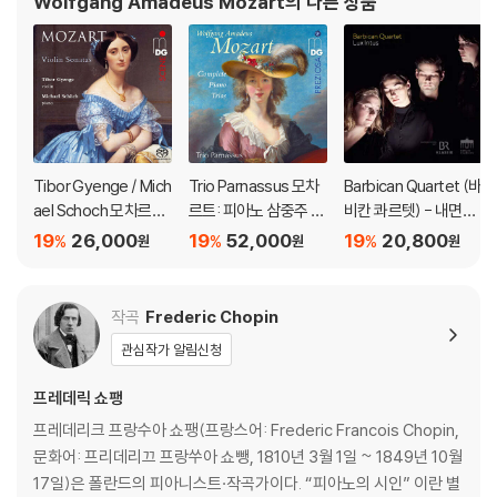
Wolfgang Amadeus Mozart
의 다른 상품
의 순간, 모차르트는 자신의 가장 가까운 친구
Tibor Gyenge / Mich
Trio Parnassus 모차
Barbican Quartet (바
ael Schoch 모차르트:
르트: 피아노 삼중주 전
비칸 콰르텟) - 내면의
바이올린 소나타집 (M
곡 (Mozart: Comple
빛 (Lux Intus)
19
26,000
19
52,000
19
20,800
%
%
%
원
원
원
ozart: Violin Sonata
te Piano Trios)
s) [SACD Hybrid]
작곡
Frederic Chopin
관심작가 알림신청
프레데릭 쇼팽
프레데리크 프랑수아 쇼팽(프랑스어: Frederic Francois Chopin,
문화어: 프리데리끄 프랑쑤아 쇼뺑, 1810년 3월 1일 ~ 1849년 10월
17일)은 폴란드의 피아니스트·작곡가이다. “피아노의 시인” 이란 별