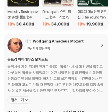
Mstislav Rostropovi
Dinu Lipatti 슈만: 피
예후디 메뉴인 명연주
ch 슈만: 첼로 협주곡 /
아노 협주곡 작품 (Sch
집 (The Young Yehu
블로흐: 슐로모 (Schu
umann: Piano conce
di Menuhin)
19
30,400
19
34,000
19
19,900
%
%
%
원
원
원
mann: Cello Concert
rto) [UHQCD]
o / Bloch: Schelom
o) [HQCD]
작곡
Wolfgang Amadeus Mozart
관심작가 알림신청
볼프강 아마데우스 모차르트
음악사상 가장 위대한 천재로 불리는 작곡가. 세 살에 건반을 익히고
다섯 살에 작곡을 시작했으며, 어린 시절부터 유럽 전역을 순회하며
신동으로 명성을 떨쳤다. 하지만 그의 삶은 영광의 순간만큼이나 깊
은 좌절과 고뇌로 가득 차 있었다. 새로 부임한 대주교와의 갈등 속에
서 더 넓은 세상을 갈망하던 청년 모차르트는, 일자리를 찾아 어머니
와 함께 만하임과 파리로 긴 여행을 떠난다. 그러나 그를 기다리고 있
펼쳐보기
던 것은 첫사랑의 배신과, 낯선 도시 파리에서 마주한 어머니의 비극
적인 죽음, 그리고 차가운 세상의 외면뿐이었다. 이 모든 영광과 비극