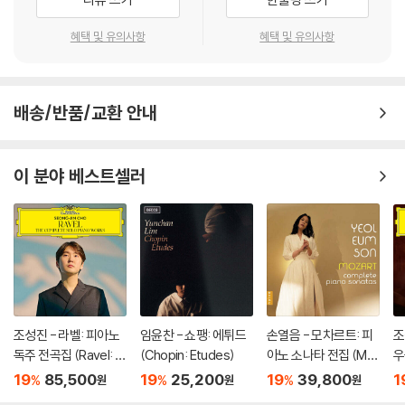
혜택 및 유의사항
혜택 및 유의사항
배송/반품/교환 안내
이 분야 베스트셀러
조성진 - 라벨: 피아노
임윤찬 - 쇼팽: 에튀드
손열음 - 모차르트: 피
조
독주 전곡집 (Ravel: T
(Chopin: Etudes)
아노 소나타 전집 (Mo
우
he Complete Solo Pi
zart: Complete Pian
r 
19
85,500
19
25,200
19
39,800
1
%
%
%
원
원
원
ano Works) [3LP]
o Sonatas)
io