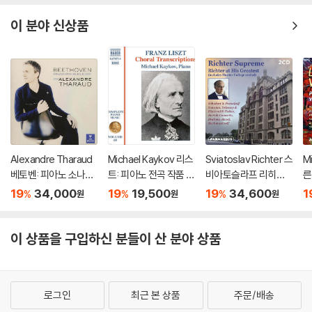
n
n)
이 분야 신상품
Alexandre Tharaud
Michael Kaykov 리스
Sviatoslav Richter 스
M
베토벤: 피아노 소나타
트: 피아노 전곡 작품 6
비아토슬라프 리히테
른
30, 31, 32번 (Beetho
9집 (Liszt: Complet
르 라이브 레코딩 모음
(V
19
34,000
19
19,500
19
34,600
1
%
%
%
원
원
원
ven: Piano Sonatas
e Piano Music Vol. 6
집 (Richter Suprem
s 
Opp. 109, 110, 111) [U
9)
e: Richter at His Gre
d
HQCD]
atest)
이 상품을 구입하신 분들이 산 분야 상품
로그인
최근 본 상품
주문/배송