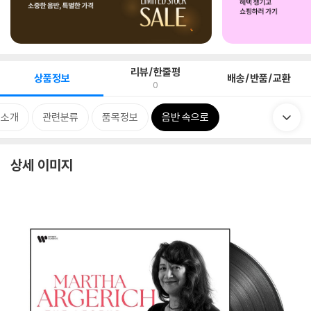
리뷰/한줄평
상품정보
배송/반품/교환
0
 소개
관련분류
품목정보
음반 속으로
상세 이미지