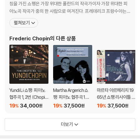
칭을 가진 쇼팽은 가장 위대한 폴란드의 작곡가이자 가장 위대한 피
아노곡 작곡가 중의 한 사람으로 여겨진다. 프레데리크 프랑수아는
그가 20세 때 폴란드를 떠나고 프랑스에서 살게 되었을 때 쓰던 프랑
펼쳐보기
스어 이름이다. 원래 이름은 프리데리크 프란치셰크 쇼펜(폴란드어:
Fryderyk Franciszek Chopin, 문화어: 프리데리끄 프란찌쉐끄 쇼
Frederic Chopin
의 다른 상품
뺑)이
Yundi Li 쇼팽: 피아노
Martha Argerich 쇼
마르타 아르헤리치 19
협주곡 1, 2번 (Chopin:
팽: 피아노 협주곡 1번,
65년 쇼팽 리사이틀 녹
Piano Concertos O
2번 (Chopin: Piano C
음 (Martha Argerich
19
34,000
19
37,500
19
37,500
%
%
%
원
원
원
p. 11, 21) [UHQCD]
oncertos Nos. 1 & 2)
- The Legendary 19
[SACD Hybrid]
65 Chopin Recordin
더보기
g) [SACD Hybrid]