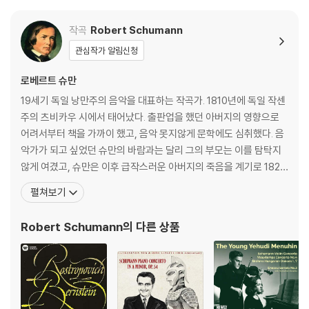
※ 컬러 디스크
아래에 해당하는 경우는 불량이 아니므로 개봉 후 반품/교환이 불가합니
작곡
Robert Schumann
다.
관심작가 알림신청
1) 컬러 디스크는 웹 이미지와 실제 색상이 차이가 날 수 있습니다.
2) 컬러 디스크의 특성상 제작 공정시 앨범마다 색상 차이가 나는 경우도
로베르트 슈만
있습니다.
19세기 독일 낭만주의 음악을 대표하는 작곡가. 1810년에 독일 작센
3) 컬러 디스크는 제작 과정에서 다른 색상 염료가 섞여 얼룩과 번짐, 반점
주의 츠비카우 시에서 태어났다. 출판업을 했던 아버지의 영향으로
등이 발생할 수 있습니다.
어려서부터 책을 가까이 했고, 음악 못지않게 문학에도 심취했다. 음
악가가 되고 싶었던 슈만의 바람과는 달리 그의 부모는 이를 탐탁지
※ 반품/교환 안내
않게 여겼고, 슈만은 이후 급작스러운 아버지의 죽음을 계기로 1828
1) 불량으로 인한 반품/교환 요청 시에는 불량 확인을 위해 개봉 시의 동영
년에 법학을 공부하기 위해 라이프치히 대학에 입학한다. 하지만 음
펼쳐보기
상을 요청할 수 있으며, 동영상이 없는 경우 반품/교환이 제한될 수 있습니
악에 대한 마음을 버리지 못하고 피아노 공부를 이어가던 중 유명 피
다.
아노 교수 프리드리히 비크를 만나 그의 문하에서 가르침을 받는다.
관련 사진과 동영상 및 재생 기기 모델명을 첨부하여 첨부하여 고객센터에
Robert Schumann
의 다른 상품
그렇게 슈만은 열정적으로 음악에 빠져들었으나 혹독한
문의 바랍니다.
2) LP는 잦은 배송 과정에서 재킷에 손상이 발생할 가능성이 높고 재판매
가 어려우므로 신중한 구매를 부탁드립니다.