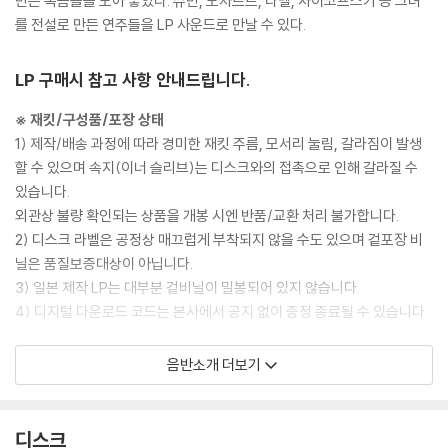
만든 녹음들을 모아 놓았다. 슈만, 모차르트, 라벨, 차이코프스키 등 그녀
를 전설로 만든 연주들을 LP 사운드로 만날 수 있다.
LP 구매시 참고 사항 안내드립니다.
※ 재킷/구성품/포장 상태
1) 제작/배송 과정에 따라 경미한 재킷 주름, 모서리 눌림, 갈라짐이 발생
할 수 있으며 속지(이너 슬리브)는 디스크와의 접촉으로 인해 갈라질 수
있습니다.
외관상 불량 확인되는 상품을 개봉 시엔 반품/교환 처리 불가합니다.
2) 디스크 라벨은 공정상 매끄럽게 부착되지 않을 수도 있으며 겉포장 비
닐은 품질보증대상이 아닙니다.
3) 일본 제작 LP는 대부분 겉비닐이 밀봉되어 있지 않습니다.
4) 디지털 다운로드 코드는 본사에서 공지 없이 증정 종료될 수 있습니다.
※ 재생 불량
음반소개 더보기
1) 침압 조절 기능이 없는 턴테이블을 사용하시는 경우, (주로 올인원 형태
모델) 다이내믹 사운드의 편차가 큰 트랙을 재생할 때 이상 현상이 발생할
수 있습니다.
디스크