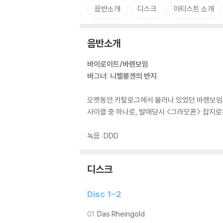
음반소개
디스크
아티스트 소개
음반소개
바이로이트/바렌보임
바그너: 니벨룽겐의 반지
오랫동안 카탈로그에서 물러나 있었던 바렌보임의 
사이클 중 하나로, 발매당시 <그라모폰> 잡지
녹음: DDD
디스크
Disc 1-2
01
Das Rheingold