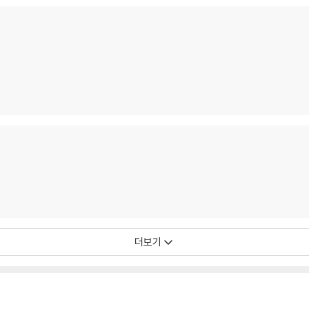
s For Violin) [투명 클
stral Adventure) [2L
d Isolde`)
리어 컬러 2LP]
P]
더보기