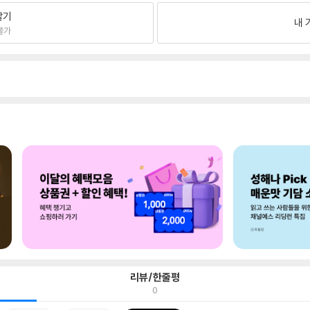
팔기
내 
불가
리뷰/한줄평
0