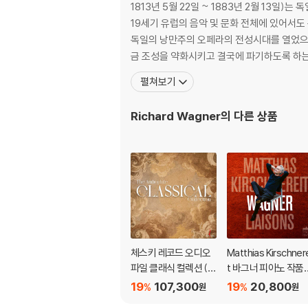
1813년 5월 22일 ~ 1883년 2월 13일
19세기 유럽의 음악 및 문화 전체에 있어서도
독일의 낭만주의 오페라의 전성시대를 열었으
금 조성을 약화시키고 결국에 파기하도록 하는
펼쳐보기
Richard Wagner
의 다른 상품
체스키 레코드 오디오
Matthias Kirschner
파일 클래식 컬렉션 (T
t 바그너 피아노 작품
he Audiophile Classi
(Wagner Liaisons)
19
107,300
19
20,800
%
%
원
원
cal Collection) [LP]