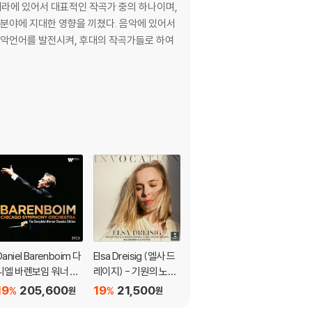
의 오페라에 있어서 대표적인 작곡가 중의 하나이며,
 분야에 지대한 영향을 끼쳤다. 음악에 있어서
음악언어를 발전시켜, 후대의 작곡가들로 하여
Daniel Barenboim 다
Elsa Dreisig (엘사 드
Raphael Pichon 슈베
니엘 바렌보임 워너 녹
레이지) - 기원의 노래
르트 / 슈만 / 브람스 /
음 전집 (The Comple
(Invocation)
바그너: 라인강의 소녀
19
205,600
19
21,500
19
25,700
%
%
%
원
원
원
te Warner Classics E
(Schubert / Schuma