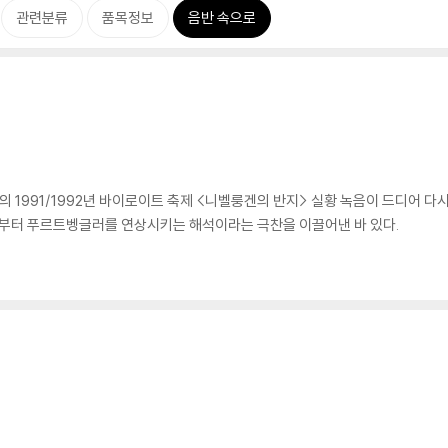
관련분류
품목정보
음반 속으로
1991/1992년 바이로이트 축제 <니벨룽겐의 반지> 실황 녹음이 드디어 다
로부터 푸르트벵글러를 연상시키는 해석이라는 극찬을 이끌어낸 바 있다.