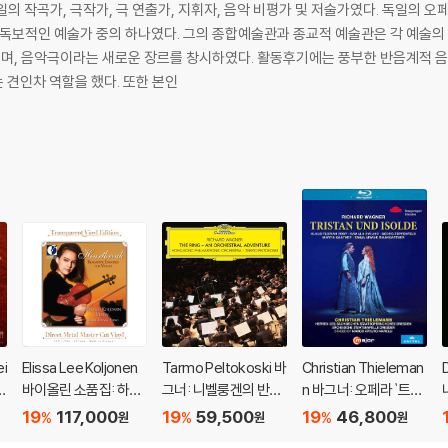
)는 독일의 작곡가, 극작가, 극 연출가, 지휘자, 음악 비평가 및 저술가였다. 독일
 독보적인 예술가 중의 하나였다. 그의 종합예술관과 종교적 예술관은 각 예술의
며, 음악극이라는 새로운 장르를 창시하였다. 활동후기에는 풍부한 반음계적 
 견인차 역할을 했다. 또한 본인
ei
Elissa Lee Koljonen
Tarmo Peltokoski 바
Christian Thieleman
바이올린 소품집: 하트
그너: 니벨룽겐의 반지
n 바그너: 오페라 `트리
브레이크 (Heartbrea
관현악 여정 (Wagner:
스탄과 이졸데` (Wagn
19
117,000
19
59,500
19
46,800
%
%
%
원
원
원
k: Romantic Encore
The Ring - An Orche
er: Opera `Tristan un