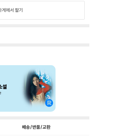
가게에서 팔기
배송/반품/교환