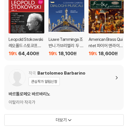
Leopold Stokowski
Liuwe Tamminga 조
American Brass Qui
레오폴드 스토코프스
반니 가브리엘리: 두 대
ntet 파이어 앤 라이트
키 BBC 라이브 녹음 2
의 오르간을 위한 칸초
닝 - 관악 오중주 음악
19
64,400
19
18,100
19
18,600
%
%
%
원
원
원
집 (Great Recording
나 (Giovanni Gabriel
집 (Fyre & Lightning)
s From the Bbc Leg
i: Canzoni for Two O
ends Archive - Live
rgans)
작곡
Bartolomeo Barbarino
Vol. 2)
관심작가 알림신청
바르톨로메오 바르바리노
이탈리아 작곡가
더보기