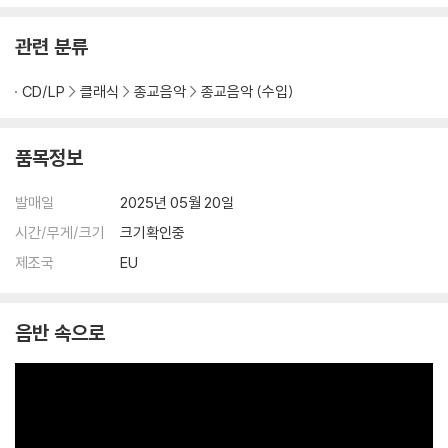
관련 분류
CD/LP
클래식
종교음악
종교음악 (수입)
품목정보
발매일
2025년 05월 20일
시간/무게/크기
크기확인중
제조국
EU
음반 속으로