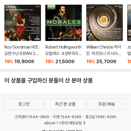
Roy Goodman 바흐:
Robert Hollingworth
William Christie 하이
J
요한수난곡 BWV 245
모랄레스: 4성부와 5
든: 하르모니 미사 Ho
델
(Bach: St. John Pass
성부 미사 ‘무장한 사
b. XXII:14 (Haydn: Ha
e
19
19,900
19
21,500
19
25,700
1
%
%
%
원
원
원
ion, BWV 245)
람’, 마니피카트 (Moral
rmoniemesse Nr.7
m
es: L'homme arme
& 14)
a
Masses)
이 상품을 구입하신 분들이 산 분야 상품
로그인
최근 본 상품
주문/배송
고객센터 1544-3800
티켓 1544-6399
중고샵 1566-4295
eBook 1:1문의/채팅상담