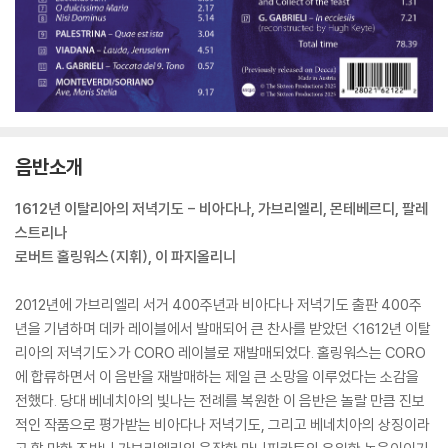
음반소개
1612년 이탈리아의 저녁기도 - 비아다나, 가브리엘리, 몬테베르디, 팔레
스트리나
로버트 홀링워스(지휘), 이 파지올리니
2012년에 가브리엘리 서거 400주년과 비아다나 저녁기도 출판 400주
년을 기념하며 데카 레이블에서 발매되어 큰 찬사를 받았던 <1612년 이탈
리아의 저녁기도>가 CORO 레이블로 재발매되었다. 홀링워스는 CORO
에 합류하면서 이 음반을 재발매하는 제일 큰 소망을 이루었다는 소감을
전했다. 당대 베네치아의 빛나는 전례를 복원한 이 음반은 놀랄 만큼 진보
적인 작품으로 평가받는 비아다나 저녁기도, 그리고 베네치아의 상징이라