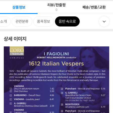
리뷰/한줄평
상품정보
배송/반품/교환
0
 소개
관련분류
품목정보
음반 속으로
상세 이미지