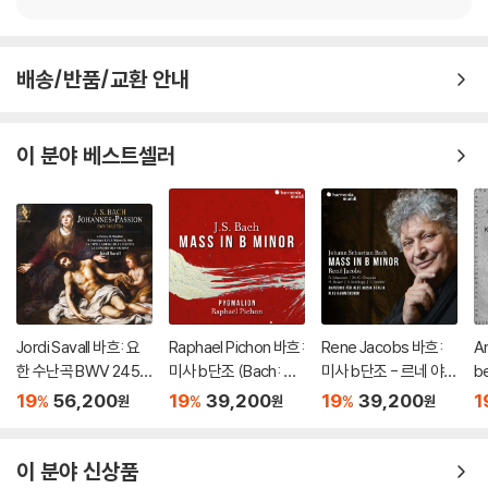
배송/반품/교환 안내
이 분야 베스트셀러
Jordi Savall 바흐: 요
Raphael Pichon 바흐:
Rene Jacobs 바흐:
An
한 수난곡 BWV 245
미사 b단조 (Bach: Ma
미사 b단조 - 르네 야콥
b
(Bach: Johannes-P
ss in b minor, BWV 2
스 (Bach: Mass In b
패
19
56,200
19
39,200
19
39,200
1
%
%
%
원
원
원
assion BWV 245) [H
32)
minor, BWV232)
르 
ybrid SACD]
er
이 분야 신상품