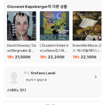
Giovanni Kapsberger
의 다른 상품
David Orlowsky / Da
L'Escadron Volant d
Ensemble Mezzo 산
vid Bergmuller 클라
e La Reine 캅스베르
스: 에스파뇰레타스 /
리넷과 류트 연주집 -
거: 성악곡집 1610년 마
샤르팡티에: 이 숲에서
19
21,500
19
22,200
19
22,100
%
%
%
원
원
원
분신 (Alter Ego)
드리갈 (Kapsberger i
두려움 없이 (Sanz: Es
n Rome, 1610 'Il Ted
panoletas, F.39 / Ch
esco')
arpentier: Sans fray
작곡
Stefano Landi
eur dans ce bois, H.
관심작가 알림신청
467)
스테파노 란디