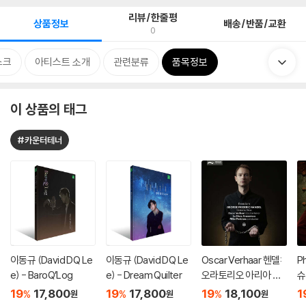
리뷰/한줄평
상품정보
배송/반품/교환
0
스크
아티스트 소개
관련분류
품목정보
이 상품의 태그
#카운터테너
이동규 (David DQ Le
이동규 (David DQ Le
Oscar Verhaar 헨델:
Ph
e) - BaroQ’Log
e) - Dream Quilter
오라토리오 아리아 선
슈
집 (Handel: Oratorio
립
19
17,800
19
17,800
19
18,100
1
%
%
%
원
원
원
Arias)
t: