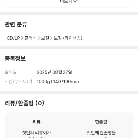
더보기
관련 분류
CD/LP
클래식
보컬
보컬 (라이센스)
품목정보
발매일
2025년 08월 27일
시간/무게/크기
1000g | 140*190mm
리뷰/한줄평
0
리뷰
한줄평
첫번째 리뷰어가
첫번째 한줄평을