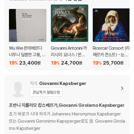
stro di cappella인 마르크 안토니오 인게
Wu Wei 몬테베르디:
Giovanni Antonini 카
Ricercar Consort (리
너무나 달콤한 고통, 당
리시미: 요나스 / 몬테
체르카 콘소트) - 눈물
신을 보고 (Montever
베르디: 리멘토 다리아
(Lagrime)
19
23,400
19
24,700
19
25,700
%
%
%
원
원
원
di: Pur Ti Miro)
나 외 (Carissimi: Jon
as / Monteverdi: Las
so)
작곡
Giovanni Kapsberger
관심작가 알림신청
조반니 지롤라모 캅스베르거,Giovanni Girolamo Kapsberger
초기 바로크 시대 작곡가 Johannes Hieronymus Kapsberger
또는 Giovanni Geronimo Kapsperger로도 씀. Giovanni Girola
mo Kapsberger