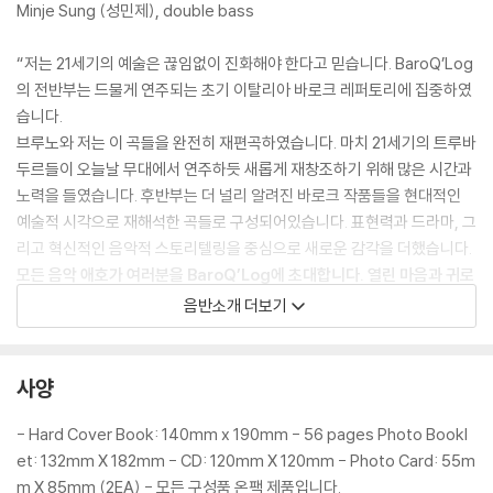
Minje Sung (성민제), double bass
“저는 21세기의 예술은 끊임없이 진화해야 한다고 믿습니다. BaroQ’Log
의 전반부는 드물게 연주되는 초기 이탈리아 바로크 레퍼토리에 집중하였
습니다.
브루노와 저는 이 곡들을 완전히 재편곡하였습니다. 마치 21세기의 트루바
두르들이 오늘날 무대에서 연주하듯 새롭게 재창조하기 위해 많은 시간과
노력을 들였습니다. 후반부는 더 널리 알려진 바로크 작품들을 현대적인
예술적 시각으로 재해석한 곡들로 구성되어있습니다. 표현력과 드라마, 그
리고 혁신적인 음악적 스토리텔링을 중심으로 새로운 감각을 더했습니다.
모든 음악 애호가 여러분을 BaroQ’Log에 초대합니다. 열린 마음과 귀로
BaroQ’Log를 경험하시고, 이 음악의 진화 여정에 함께 ‘로그인(Log-i
음반소개 더보기
n)’해주시면 감사하겠습니다” - 이동규 (David DQ Lee)
사양
- Hard Cover Book: 140mm x 190mm - 56 pages Photo Bookl
et: 132mm X 182mm - CD: 120mm X 120mm - Photo Card: 55m
m X 85mm (2EA) - 모든 구성품 온팩 제품입니다.