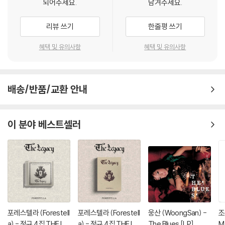
되어주세요.
남겨주세요.
리뷰 쓰기
한줄평 쓰기
혜택 및 유의사항
혜택 및 유의사항
배송/반품/교환 안내
이 분야 베스트셀러
포레스텔라 (Forestell
포레스텔라 (Forestell
웅산 (WoongSan) -
조
a) - 정규 4집 THE LE
a) - 정규 4집 THE LE
The Blues [LP]
M 