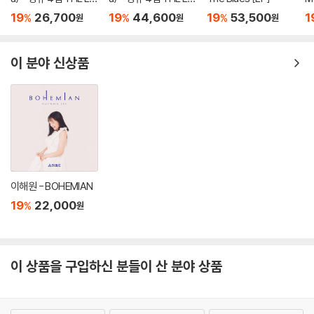
GACY [Jewel Ver.]
GACY [Docent Boo
y 
19
26,700
19
44,600
19
53,500
1
%
%
%
원
원
원
k Ver.]
이 분야 신상품
이해원 - BOHEMIAN
19
22,000
%
원
이 상품을 구입하신 분들이 산 분야 상품