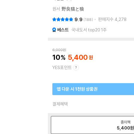
원서
野良猫と狼
9.9
판매지수
4,278
188
베스트
국내도서 top20 1주
6,000
원
10
5,400
YES포인트
앱 다운 시 1천원 상품권
결제혜택
종이책
5,400