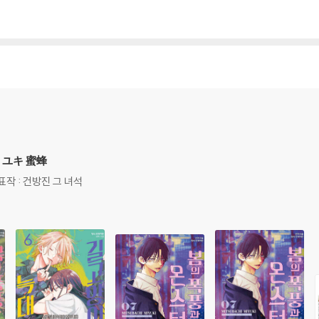
,ミユキ 蜜蜂
 대표작 : 건방진 그 녀석