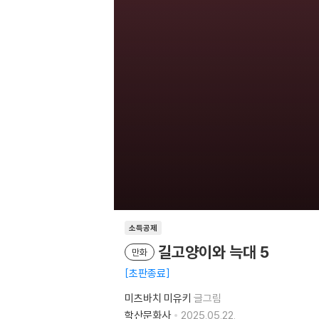
소득공제
길고양이와 늑대 5
만화
초판종료
미츠바치 미유키
글그림
학산문화사
2025.05.22.