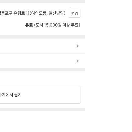
등포구 은행로 11(여의도동, 일신빌딩)
변경
유료
(도서 15,000원 이상 무료)
가게에서 팔기