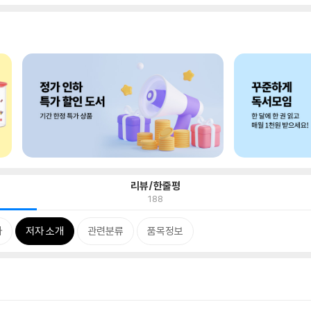
리뷰/한줄평
188
차
저자 소개
관련분류
품목정보