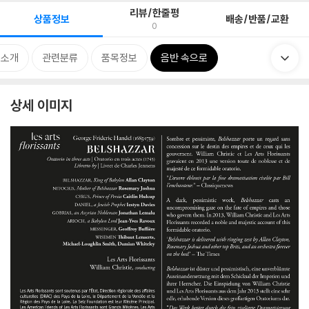
리뷰/한줄평
상품정보
배송/반품/교환
0
 소개
관련분류
품목정보
음반 속으로
상세 이미지