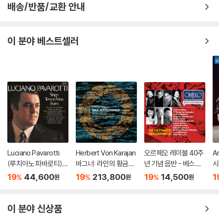
배송/반품/교환 안내
이 분야 베스트셀러
Luciano Pavarotti
Herbert Von Karajan
오르페오 레이블 40주
An
(루치아노 파바로티) -
바그너: 라인의 황금
년 기념 음반 - 베스트
시
이탈리아 오페라 리마
(Wagner: Das Rhein
녹음 40 (ORFEO 40t
회'
19
44,600
19
213,800
19
14,500
1
%
%
%
원
원
원
스터 (Tenor Arias Fr
gold) [3LP]
h Anniversary Editio
on
om Italian Opera) [L
n: 40 Ultimate Reco
P]
rdings)
이 분야 신상품