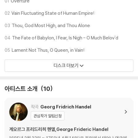
01
Overture
Gramophone December 2013
02
Vain Fluctuating State of Human Empire!
“[Clayton's] characterisation astutely descends from carefre
e charm to self-destructive sneering...sweetly compassionat
03
Thou, God Most High, and Thou Alone
e singing from Iestyn Davies...Hulcup is ideally authoritative an
d articulate as the Persian monarch Cyrus...The choir of Les Ar
04
The Fate of Babylon, I Fear, Is Nigh - O Much Belov'd
ts Florissants acquit themselves with full honours in Handel's i
05
Lament Not Thus, O Queen, in Vain!
maginative dramatic narrative choruses”
디스크 더보기
New York Times 1st January 2014
“a vivid, expressive reading”
아티스트 소개
10
The Daily Telegraph 10th January 2014
“Clayton’s bright, impetuous characterisation of Belshazzar st
ands as one of the many enlivening features...[Christie's] exp
작곡
Georg Fridrich Handel
erienced conducting, coupled with clearly articulated choral si
관심작가 알림신청
nging and lively orchestral playing, finds the pulse of the orato
rio’s varied pacing and temperament with a sure, vitalising han
게오르그 프리드리히 헨델,George Frideric Handel
d.”