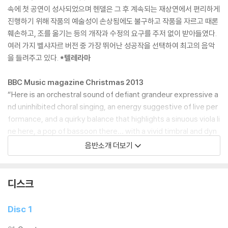
속에 첫 공연이 성사되었으며 헨델은 그 후 계속되는 재상연에서 편리하게
진행하기 위해 작품의 예술성이 손상됨에도 불구하고 작품을 자르고 때론
훼손하고, 조를 옮기는 등의 개작과 수정의 요구를 주저 없이 받아들였다.
여러 가지 벨샤자르 버전 중 가장 뛰어난 성공작을 선택하여 최고의 음악
을 들려주고 있다.
*텔레라마
BBC Music magazine Christmas 2013
“Here is an orchestral sound of defiant grandeur expressive a
nd uninhibited choral singing, an energy suggestive of live per
formance, and a quirky balance that highlights a sinuous viola li
ne here, a pop of bassoon there… with a vivid timbral and dyn
amic range… the whole is so dynamic as to raise the Handelian
음반소개 더보기
bar.”
Early Music Today December 2013
디스크
“The soloists...sing superbly, while Les Arts Florissants and Wi
lliam Christie do sumptuous Justice to the music’s grandeur an
Disc 1
d beauty. A triumphant debut!”