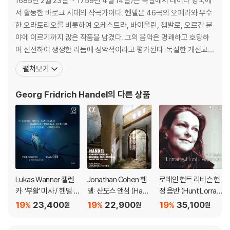
1685년 2월 23일 ~ 1759년 4월 14일)은 독일에서 태어나 영국에
서 활동한 바로크 시대의 작곡가이다. 헨델은 46곡의 오페라와 우수
The Times 13th December 2013
한 오라토리오를 비롯하여 오케스트라, 바이올린, 쳄발로, 오르간 분
“Belshazzar is delivered with ringing zest by Allan Clayton, Ro
야에 이르기까지 많은 작품을 남겼다. 그의 음악은 명쾌하고 호탕하
semary Joshua and other top Brits, and an orchestra forever o
며 신선하여 생생한 리듬에 성악적이라고 평가된다. 독실한 개신교
n the boil”
(루터교) 신자인 헨델의 대표적인 교회음악은 《메시아(Messiah)》
펼쳐보기
로서 당시 영어 번역 성경인 킹 제임스 성경의 구절에 곡을 붙인 오라
토리오이다. 헨델은 프로이센의 할레(현재는 독일 영토)에서 태어났
Georg Fridrich Handel
의 다른 상품
다. 함부르크, 피렌체 등지에서 활동하다 1
Lukas Wanner 젤렌
Jonathan Cohen 헨
로레인 헌트 리버슨 헌
카: ‘부활’ 미사 / 헨델:
델: 샨도스 앤섬 (Hand
정 음반 (Hunt Lorrain
‘캐롤라인 왕비를 위한
el: Chandos Anthe
e Lieberson Tribut
19
23,400
19
22,900
19
35,100
%
%
%
원
원
원
장례식 앤섬’ (Zelenk
ms - Anthems for C
e)
a: Missa Paschalis /
annons)