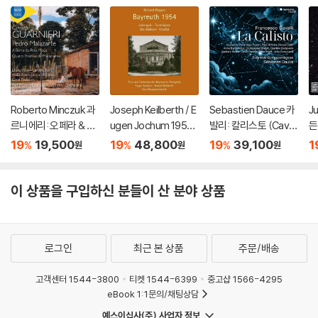
Roberto Minczuk 과
Joseph Keilberth / E
Sebastien Dauce 카
J
르니에리: 오페라 & 관
ugen Jochum 1954
발리: 칼리스토 (Cavall
든
현악 작품집 (Guarnier
년 바이로이트 페스티
i: La Calisto)
L
19
19,500
19
48,800
19
39,100
1
%
%
%
원
원
원
i: Pedro Malazarte)
벌 실황 (Wagner: Bay
d
reuth 1954)
이 상품을 구입하신 분들이 산 분야 상품
로그인
최근 본 상품
주문/배송
고객센터 1544-3800
티켓 1544-6399
중고샵 1566-4295
eBook 1:1문의/채팅상담
예스이십사(주) 사업자 정보