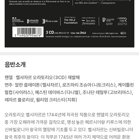
음반소개
헨델 : 벨샤자르 오라토리오(3CD) 재발매
연주: 알란 클레이톤(벨샤자르), 로즈마리 조슈아(니토크리스), 케이틀린
헐컵(사이러스), 예스틴 데이비스(다니엘), 조나단 레말루(고브리아스),
레자르 플로리상, 윌리엄 크리스티(지휘)
오라토리오 벨샤자르은 1744년에 작곡된 작품으로 헨델의 오라토리오
중 가장 오페라에 가까운 걸작으로, 명성 높은 페르시아왕 키루스에 의한
신바빌로니아 왕국의 멸망에 기초를 두고 있다. 벨샤자르는 신바빌로니아
왕국 최후의 왕이다. 이 작푸은 1745년 여러 가지 제약으로 어려운 환경