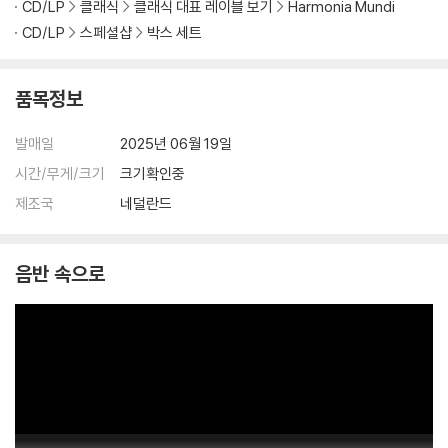
CD/LP
클래식
클래식 대표 레이블 보기
Harmonia Mundi
CD/LP
스페셜샵
박스 세트
품목정보
발매일
2025년 06월 19일
시간/무게/크기
크기확인중
제조국
네덜란드
음반 속으로