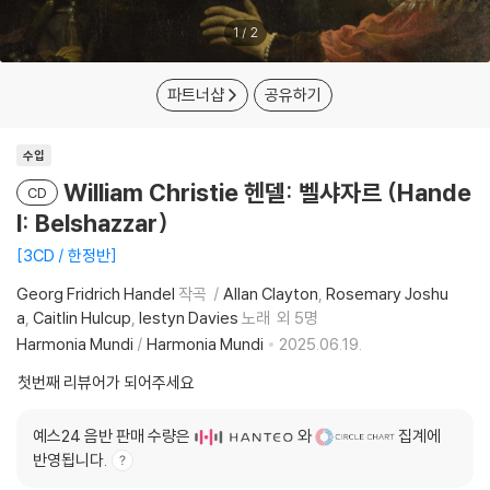
1
/
2
파트너샵
공유하기
수입
William Christie 헨델: 벨샤자르 (Hande
CD
l: Belshazzar)
3CD / 한정반
Georg Fridrich Handel
작곡
Allan Clayton
Rosemary Joshu
a
Caitlin Hulcup
Iestyn Davies
노래
외 5명
Harmonia Mundi
/
Harmonia Mundi
2025.06.19.
첫번째 리뷰어가 되어주세요
예스24 음반 판매 수량은
와
집계에
반영됩니다.