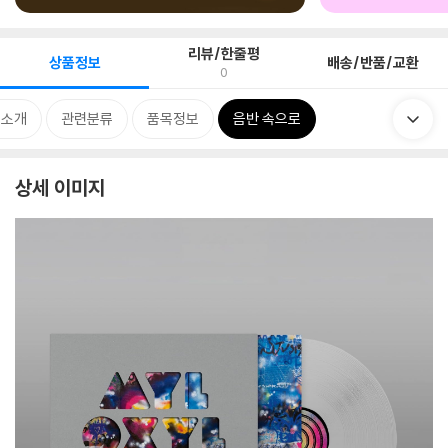
리뷰/한줄평
상품정보
배송/반품/교환
0
 소개
관련분류
품목정보
음반 속으로
상세 이미지