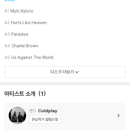
1) 열을 가하여 제작하는 바이닐 공정 특성상 디스크 표면이 미세하게 울
렁거리거나 휘어지는 경우가 있습니다.
A1
Mylo Xyloto
재생이 불안정한 경우 스태빌라이저를 사용하시면 좀 더 안정적인 재생이
A2
Hurts Like Heaven
가능합니다.
2) 재생 음역의 왜곡을 최소화 하고 반복 재생시에도 최대한 일관되게 유
A3
Paradise
지되도록 디스크 센터 홀 구경이 작게 제작되는 경우가 있습니다. 턴테이
블 스핀들에 맞지 않는 경우에는 전용 제품 등을 이용하여 센터 홀을 조정
A4
Charlie Brown
하시면 해결됩니다.
A5
Us Against The World
3) 디스크에 미세한 잔 흠집이 남아있거나 인쇄 면이 깨끗하지 않은 경우
가 있으며, 이는 상품의 불량이 아닙니다. 단, 재생에 이상이 있는 경우에는
디스크 더보기
불량으로 인한 반품/교환이 가능합니다
※ 컬러 디스크
아티스트 소개
1
아래에 해당하는 경우는 불량이 아니므로 개봉 후 반품/교환이 불가합니
다.
1) 컬러 디스크는 웹 이미지와 실제 색상이 차이가 날 수 있습니다.
밴드
Coldplay
2) 컬러 디스크의 특성상 제작 공정시 앨범마다 색상 차이가 나는 경우도
관심작가 알림신청
있습니다.
3) 컬러 디스크는 제작 과정에서 다른 색상 염료가 섞여 얼룩과 번짐, 반점