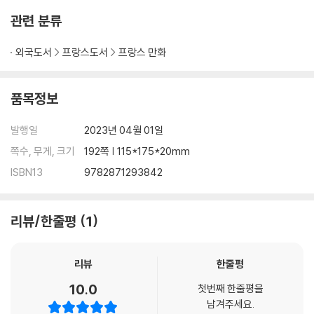
관련 분류
외국도서
프랑스도서
프랑스 만화
품목정보
발행일
2023년 04월 01일
쪽수, 무게, 크기
192쪽 | 115*175*20mm
ISBN13
9782871293842
리뷰/한줄평
1
리뷰
한줄평
10.0
첫번째 한줄평을
남겨주세요.