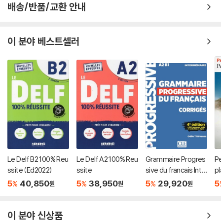
배송/반품/교환 안내
이 분야 베스트셀러
Le Delf B2 100% Reu
Le Delf A2 100% Reu
Grammaire Progres
Pe
ssite (Ed2022)
ssite
sive du francais Inte
p
rmediaire. Corriges
5
40,850
5
38,950
5
29,920
5
%
%
%
원
원
원
이 분야 신상품