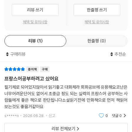
리뷰 쓰기
한줄평 쓰기
혜택 및 유의사항
혜택 및 유의사항
리뷰
1
한줄평
0
구매리뷰
추천순
종이책
구매
프랑스어공부하려고 샀어요
필기체로 되어있지않아서 읽기좋고 대화체라 회화공브에 유용해요코난은
너무어려운단어도 없어서 초중급 정도 되는 실력의 프랑스어 공부하는 사
람들에게 좋은 책으로 판단됩니다소설읽기전에 만화책으로 먼저 책읽어
보는것도 좋을거같아요
s*****n
2026.06.28.
신고
0
댓글
0
리뷰 전체보기