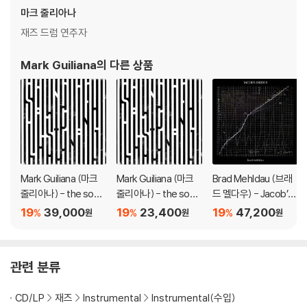
상을 요청할 수 있으며, 동영상이 없는 경우 반품/교환이 제한될 수 있습니
마크 줄리아나
다.
재즈 드럼 연주자
관련 사진과 동영상 및 재생 기기 모델명을 첨부하여 첨부하여 고객센터에
문의 바랍니다.
Mark Guiliana
의 다른 상품
2) LP는 잦은 배송 과정에서 재킷에 손상이 발생할 가능성이 높고 재판매
가 어려우므로 신중한 구매를 부탁드립니다.
Mark Guiliana (마크
Mark Guiliana (마크
Brad Mehldau (브래
줄리아나) - the soun
줄리아나) - the soun
드 멜다우) - Jacob’s
d of listening [일렉트
d of listening
Ladder [2LP]
19
39,000
19
23,400
19
47,200
%
%
%
원
원
원
릭 블루 스월 컬러 LP]
관련 분류
CD/LP
재즈
Instrumental
Instrumental(수입)