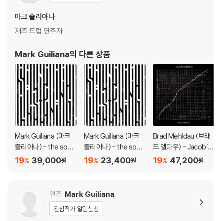
지되도록 디스크 센터 홀 구경이 작게 제작되는 경우가 있습니다. 턴테이
마크 줄리아나
블 스핀들에 맞지 않는 경우에는 전용 제품 등을 이용하여 센터 홀을 조정
재즈 드럼 연주자
하시면 해결됩니다.
3) 디스크에 미세한 잔 흠집이 남아있거나 인쇄 면이 깨끗하지 않은 경우
Mark Guiliana
의 다른 상품
가 있으며, 이는 상품의 불량이 아닙니다. 단, 재생에 이상이 있는 경우에는
불량으로 인한 반품/교환이 가능합니다
※ 컬러 디스크
아래에 해당하는 경우는 불량이 아니므로 개봉 후 반품/교환이 불가합니
다.
1) 컬러 디스크는 웹 이미지와 실제 색상이 차이가 날 수 있습니다.
Mark Guiliana (마크
Mark Guiliana (마크
Brad Mehldau (브래
2) 컬러 디스크의 특성상 제작 공정시 앨범마다 색상 차이가 나는 경우도
줄리아나) - the soun
줄리아나) - the soun
드 멜다우) - Jacob’s
있습니다.
d of listening [일렉트
d of listening
Ladder [2LP]
19
39,000
19
23,400
19
47,200
%
%
%
원
원
원
3) 컬러 디스크는 제작 과정에서 다른 색상 염료가 섞여 얼룩과 번짐, 반점
릭 블루 스월 컬러 LP]
등이 발생할 수 있습니다.
연주
Mark Guiliana
※ 반품/교환 안내
관심작가 알림신청
1) 불량으로 인한 반품/교환 요청 시에는 불량 확인을 위해 개봉 시의 동영