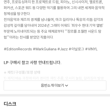
연주, 프로듀싱까지 한 프로젝트로 드럼, 피아노, 신시사이저, 멜로트론,
퍼커션, 스포큰 워드 등 다양한 악기를 활용하여 그의 내면 세계와 음악적
정체성을 탐구한다.
전자음악과 재즈의 경계를 넘나들며, 마크 길리아나 특유의 리듬 감각과
감성적 깊이를 담아내어 2024년 그래미 어워드 '최우수 현대 기악 앨범'
부문에 노미네이트되는 등 주요 매체로부터 ""장르를 초월한 사운드 탐
험""이라는 찬사를 받았던 작품이다.
#EditionRecords #MarkGuiliana #Jazz #아날로그 #VINYL
LP 구매시 참고 사항 안내드립니다.
※ 재킷/구성품/포장 상태
1) 제작/배송 과정에 따라 경미한 재킷 주름, 모서리 눌림, 갈라짐이 발생
할 수 있으며 속지(이너 슬리브)는 디스크와의 접촉으로 인해 갈라질 수
음반소개 더보기
있습니다.
외관상 불량 확인되는 상품을 개봉 시엔 반품/교환 처리 불가합니다.
2) 디스크 라벨은 공정상 매끄럽게 부착되지 않을 수도 있으며 겉포장 비
디스크
닐은 품질보증대상이 아닙니다.