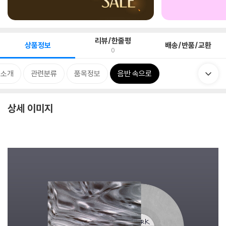
리뷰/한줄평
상품정보
배송/반품/교환
0
 소개
관련분류
품목정보
음반 속으로
상세 이미지