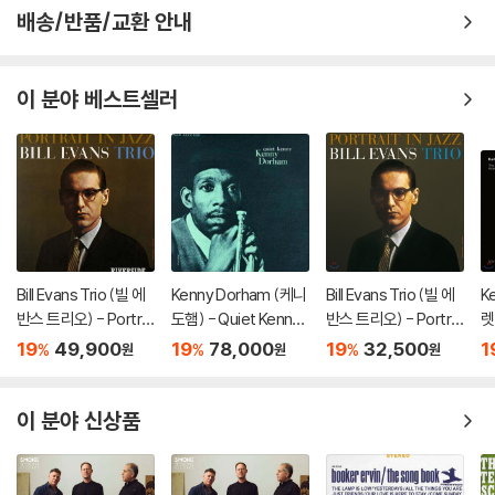
배송/반품/교환 안내
이 분야 베스트셀러
Bill Evans Trio (빌 에
Kenny Dorham (케니
Bill Evans Trio (빌 에
Ke
반스 트리오) - Portrai
도햄) - Quiet Kenny
반스 트리오) - Portrai
렛
t In Jazz [LP]
[LP]
t In Jazz [LP]
Ni
19
49,900
19
78,000
19
32,500
1
%
%
%
원
원
원
이 분야 신상품