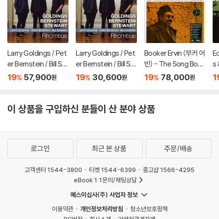
Larry Goldings / Pet
Larry Goldings / Pet
Booker Ervin (부커 어
E
er Bernstein / Bill St
er Bernstein / Bill St
빈) - The Song Boo
s 
ewart (래리 골딩스 /
ewart (래리 골딩스 /
k [LP]
(
19
57,900
19
30,600
19
78,000
1
%
%
%
원
원
원
피터 번스타인 / 빌 스
피터 번스타인 / 빌 스
조
튜어트) - Rhombus
튜어트) - Rhombus
e
[LP]
이 상품을 구입하신 분들이 산 분야 상품
로그인
최근 본 상품
주문/배송
고객센터 1544-3800
티켓 1544-6399
중고샵 1566-4295
eBook 1:1문의/채팅상담
예스이십사(주) 사업자 정보
이용약관
개인정보처리방침
청소년보호정책
PC버전
회사소개
거래처관계자께