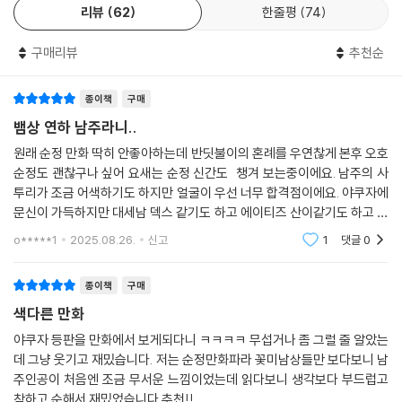
리뷰
62
한줄평
74
구매리뷰
추천순
종이책
구매
뱀상 연하 남주라니..
원래 순정 만화 딱히 안좋아하는데 반딧불이의 혼례를 우연찮게 본후 오호
순정도 괜찮구나 싶어 요새는 순정 신간도 챙겨 보는중이에요. 남주의 사
투리가 조금 어색하기도 하지만 얼굴이 우선 너무 합격점이에요. 야쿠자에
문신이 가득하지만 대세남 덱스 같기도 하고 에이티즈 산이같기도 하고 요
새 이런 얼굴상이 만화책에 제법 보이네요. 딱히 내용은 모 쏘쏘 하지만 남
o*****1
2025.08.26.
신고
1
댓글
0
주 보는 재
종이책
구매
색다른 만화
야쿠자 등판을 만화에서 보게되다니 ㅋㅋㅋㅋ 무섭거나 좀 그럴 줄 알았는
데 그냥 웃기고 재밌습니다. 저는 순정만화파라 꽃미남상들만 보다보니 남
주인공이 처음엔 조금 무서운 느낌이었는데 읽다보니 생각보다 부드럽고