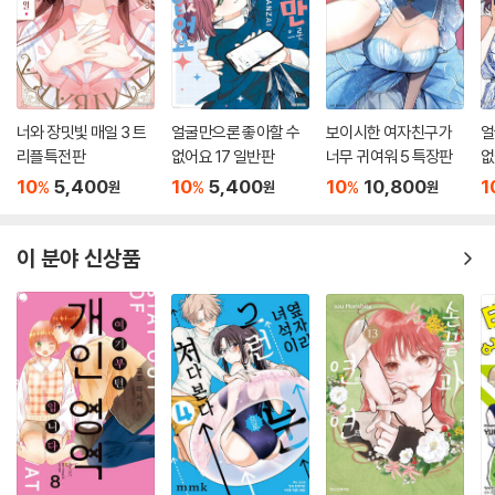
너와 장밋빛 매일 3 트
얼굴만으론 좋아할 수
보이시한 여자친구가
얼
리플특전판
없어요 17 일반판
너무 귀여워 5 특장판
없
10
5,400
10
5,400
10
10,800
1
%
%
%
원
원
원
이 분야 신상품