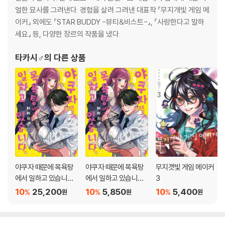
얼한 묘사를 그려낸다. 경험을 살려 그려낸 대표작 『무지개빛 게임 메
이커』 외에도 『STAR BUDDY -뷰티&비스트-』, 『사랑한다고 말하
세요』 등, 다양한 장르의 작품을 냈다.
타카시♂
의 다른 상품
야쿠자 때문에 목욕탕
야쿠자 때문에 목욕탕
무지갯빛 게임 메이커
에서 일하고 있습니다
에서 일하고 있습니다
3
3 한정판
3
10
25,200
10
5,850
10
5,400
%
%
%
원
원
원