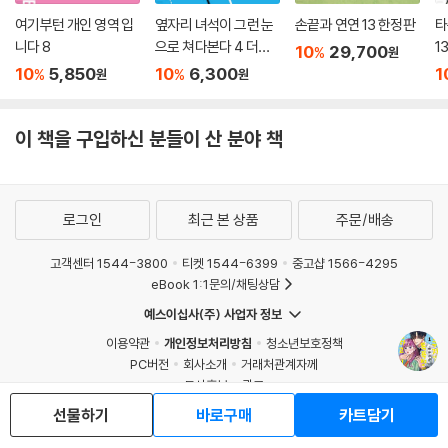
여기부턴 개인 영역 입
옆자리 녀석이 그런 눈
손끝과 연연 13 한정판
타
니다 8
으로 쳐다본다 4 더블
1
10
29,700
%
원
특전판
10
5,850
10
6,300
1
%
%
원
원
이 책을 구입하신 분들이 산 분야 책
로그인
최근 본 상품
주문/배송
고객센터 1544-3800
티켓 1544-6399
중고샵 1566-4295
eBook 1:1문의/채팅상담
예스이십사(주) 사업자 정보
이용약관
개인정보처리방침
청소년보호정책
PC버전
회사소개
거래처관계자께
도서홍보
광고
선물하기
바로구매
카트담기
Copyright © YES24 Corp. All Rights Reserved.