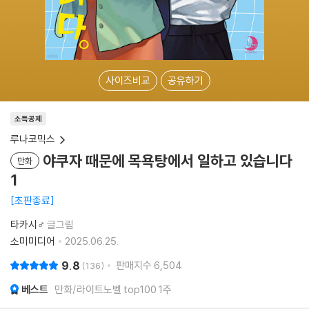
사이즈비교
공유하기
소득공제
루나코믹스
야쿠자 때문에 목욕탕에서 일하고 있습니다
만화
1
초판종료
타카시♂
글그림
소미미디어
2025.06.25.
9.8
판매지수
6,504
136
베스트
만화/라이트노벨 top100 1주