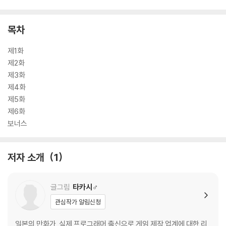
목차
제1화
제2화
제3화
제4화
제5화
제6화
보너스
저자 소개
1
글그림
타카시♂
관심작가 알림신청
일본의 만화가. 실제 프로그래머 출신으로 게임 제작 업계에 대한 리