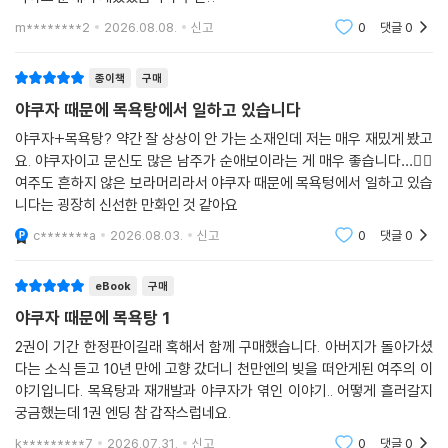
착하고 순해서 재밌었습니다 추천!!
m********2
2026.08.08.
신고
0
댓글
0
종이책
구매
야쿠자 때문에 목욕탕에서 일하고 있습니다
야쿠자+목욕탕? 약간 잘 상상이 안 가는 소재인데 저는 매우 재밌게 봤고
요. 야쿠자이고 문신도 많은 남주가 순애보이라는 게 매우 좋습니다…👍🏻
여주도 흔하지 않은 보라머리라서 야쿠자 때문에 목욕텅에서 일하고 있습
니다는 굉장히 신선한 만화인 것 같아요
c*******a
2026.08.03.
신고
0
댓글
0
eBook
구매
야쿠자 때문에 목욕탕 1
2권이 기간 한정판이길래 혹해서 함께 구매했습니다. 아버지가 돌아가셨
다는 소식 듣고 10년 만에 고향 갔더니 천만엔의 빚을 떠안게된 여주의 이
야기입니다. 목욕탕과 재개발과 야쿠자가 엮인 이야기.. 어떻게 흘러갈지
궁금했는데 1권 엔딩 참 갑작스럽네요.