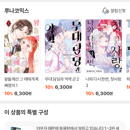
루나코믹스
알림신청
왕들께선 그 애에게 푹
무대 담당과 악역 군 2
나와 다시 한번, 첫사랑.
히
빠졌어 1
3
10
6,300
1
%
원
10
6,300
10
6,300
%
%
원
원
이 상품의 특별 구성
야쿠자 때문에 목욕탕에서 일하고 있습니다 1~2권 세