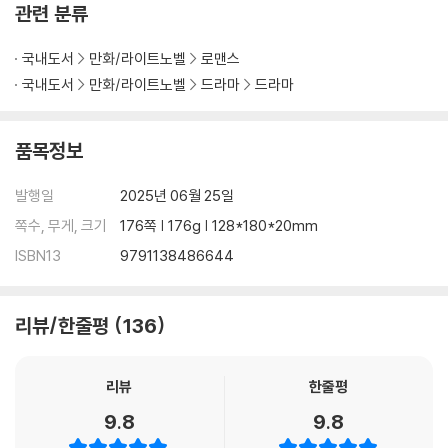
관련 분류
국내도서
만화/라이트노벨
로맨스
국내도서
만화/라이트노벨
드라마
드라마
품목정보
발행일
2025년 06월 25일
쪽수, 무게, 크기
176쪽 | 176g | 128*180*20mm
ISBN13
9791138486644
리뷰/한줄평
136
리뷰
한줄평
9.8
9.8