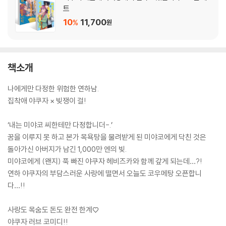
트
10
11,700
%
원
책소개
나에게만 다정한 위험한 연하남.
집착애 야쿠자 × 빚쟁이 걸!
‘내는 미야코 씨한테만 다정합니더-.’
꿈을 이루지 못 하고 본가 목욕탕을 물려받게 된 미야코에게 닥친 것은
돌아가신 아버지가 남긴 1,000만 엔의 빚.
미야코에게 (왠지) 푹 빠진 야쿠자 헤비즈카와 함께 갚게 되는데…?!
연하 야쿠자의 부담스러운 사랑에 떨면서 오늘도 코우메탕 오픈합니
다…!!
사랑도 목숨도 돈도 완전 한계♡
야쿠자 러브 코미디!!