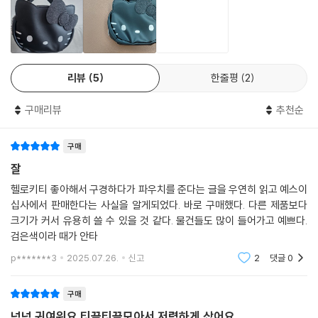
리뷰
5
한줄평
2
구매리뷰
추천순
구매
잘
헬로키티 좋아해서 구경하다가 파우치를 준다는 글을 우연히 읽고 예스이
십사에서 판매한다는 사실을 알게되었다. 바로 구매했다. 다른 제품보다
크기가 커서 유용히 쓸 수 있을 것 같다. 물건들도 많이 들어가고 예쁘다.
검은색이라 때가 안타
p*******3
2025.07.26.
신고
2
댓글
0
구매
넘넘 귀여워요 티끌티끌모아서 저렴하게 샀어요