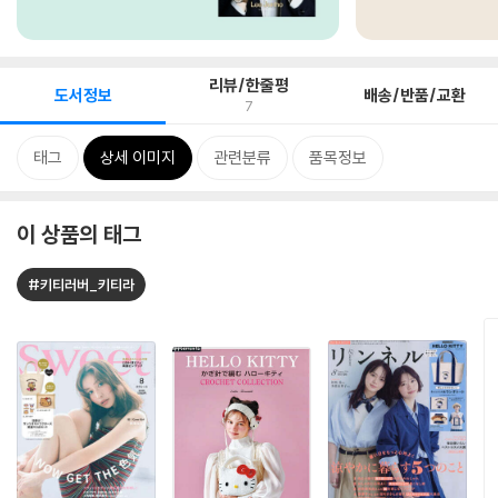
리뷰/한줄평
도서정보
배송/반품/교환
7
태그
상세 이미지
관련분류
품목정보
이 상품의 태그
#키티러버_키티라