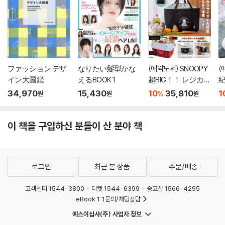
ファッション.デザ
なりたい髮型かな
(예약도서) SNOOPY
(
イン大圖鑑
えるBOOK 1
超BIG！！ レジカゴ
紀
サイズのト?トバッ
わ
34,970
15,430
10
35,810
1
%
원
원
원
グ BOOK
이 책을 구입하신 분들이 산 분야 책
로그인
최근 본 상품
주문/배송
고객센터 1544-3800
티켓 1544-6399
중고샵 1566-4295
eBook 1:1문의/채팅상담
예스이십사(주) 사업자 정보