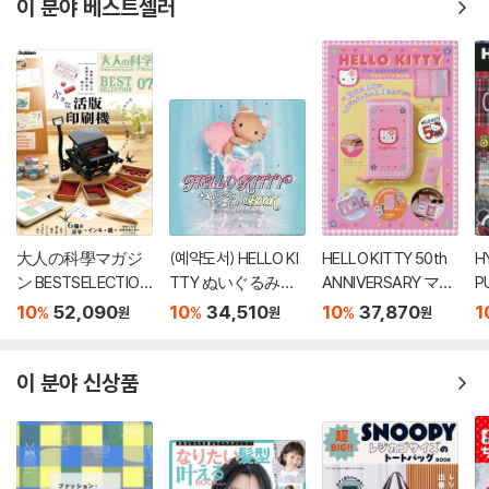
이 분야 베스트셀러
大人の科學マガジ
(예약도서) HELLO KI
HELLO KITTY 50th
H
ン BESTSELECTION
TTY ぬいぐるみチ
ANNIVERSARY マル
P
07 小さな活版印刷
ャ-ムBOOK shell pe
チケ-スBOOK
A
10
52,090
10
34,510
10
37,870
1
%
%
%
원
원
원
機
arl ver.
이 분야 신상품