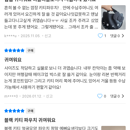
흔히 볼 수 없는 깜장 키티파우치! .. 안에 수납주머니도 여
러개 있어서 요긴하게 잘 쓸 것 같아요나잇값못하고 맨날
들고다니고싶게 귀엽습니다ㅜㅜ 사실 조카 주려고 샀었
는데 못 주게 됐어요.. 그렇게됐어요.... 그래서 조카 줄 가
방 따로 또 삼
k****u
2025.11.05.
신고
1
댓글
0
구매
귀여워요
사이즈도 적당하고 실물로 보니 더 귀엽습니다. 내부 칸막이는 좀 약해 보
이지만 여행갈때 메이크업 박스로 잘 쓸거 같아요. 눈이랑 리본 반짝거리
는게 포인트입다! 그리고 키티 머리 쪽에 주머니도 있어서 거울 등등 수납
가능해서 사용하기 편할거 같아요!
m****0
2026.01.12.
신고
0
댓글
0
구매
블랙 키티 파우치 귀여워요
블랙 키티 얼굴모양 파우치 정말 예뻐요생각보다 크기도