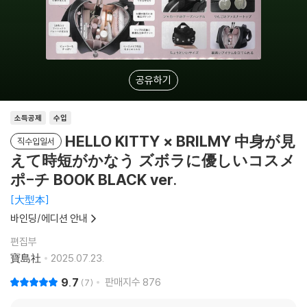
공유하기
소득공제
수입
HELLO KITTY × BRILMY 中身が見
직수입일서
えて時短がかなう ズボラに優しいコスメ
ポ-チ BOOK BLACK ver.
大型本
바인딩/에디션 안내
편집부
寶島社
2025.07.23.
9.7
판매지수
876
7