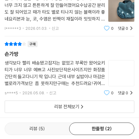
너무 크지 않고 튼튼하게 잘 만들어졌어요수납공간 분리
도 잘 되어있고 때가 타도 별로 티나지 않는 블랙이라 좋
네요리본과 눈, 코, 수염은 반짝이 재질이라 밋밋하지 않
고 지퍼도 귀여운 사과모양이에요
l******3
2026.01.03.
신고
0
댓글
0
구매
손가방
생각보다 빨리 배송됐고잡지는 없었고 부록만 왔어요키
티가 너무 너무 예쁘고 사진보단작은사이즈지만 화장품
간단히 들고다니기 딱 입니다..근데 내부 실밥이나 마감은
별로라가격보단 좀 못하지만구매는 추천드려요!귀여우
닌깐요~~
s****5
2026.05.08.
신고
0
댓글
0
리뷰 전체보기
리뷰
5
한줄평
2