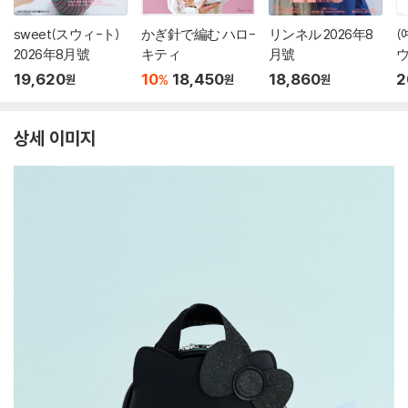
sweet(スウィ-ト)
かぎ針で編む ハロ-
リンネル 2026年8
(
2026年8月號
キティ
月號
ウ
月
19,620
10
18,450
18,860
2
%
원
원
원
상세 이미지