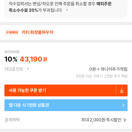
직수입외서는 변심/착오로 인해 주문을 취소할 경우
해외주문
취소수수료 20%
가 부과됩니다.
키티 화장품파우치
구매혜택
47,990
원
10
43,190
YES포인트
0원
마니아추가적립
5만원 이상 구매 시 2천원 추가 적립
사용 가능한 쿠폰 받기
앱 다운 시 1천원 상품권
결제혜택
최대 2,000원 즉시할인