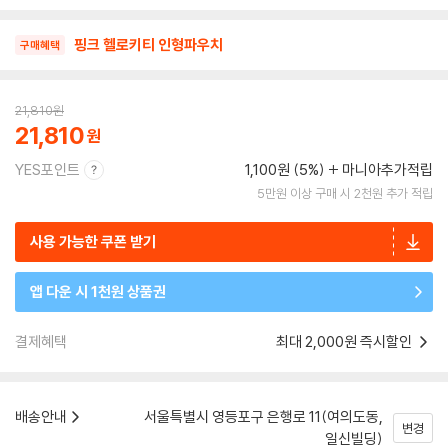
핑크 헬로키티 인형파우치
구매혜택
21,810
원
21,810
YES포인트
1,100원 (5%)
마니아추가적립
5만원 이상 구매 시 2천원 추가 적립
사용 가능한 쿠폰 받기
앱 다운 시 1천원 상품권
결제혜택
최대 2,000원 즉시할인
배송안내
서울특별시 영등포구 은행로 11(여의도동,
변경
일신빌딩)