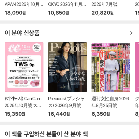
APAN 2026年10月
OKYO 2026年11月號
2026年7月號
2
號 HAN (Stray Kids)
增刊 Lee Know (Str
18,090
10,850
20,820
1
원
원
원
ay Kids)
이 분야 신상품
(예약도서) Can Cam
Precious(プレシャ
週刊女性自身 2026
ク
2026年10月號 スペ
ス) 2026年9月號
年8月25日號
年
シャル版 (TWS)
15,350
16,440
6,350
8
원
원
원
이 책을 구입하신 분들이 산 분야 책