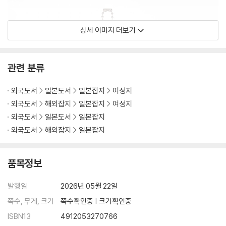
상세 이미지 더보기
관련 분류
외국도서
일본도서
일본잡지
여성지
외국도서
해외잡지
일본잡지
여성지
외국도서
일본도서
일본잡지
외국도서
해외잡지
일본잡지
품목정보
발행일
2026년 05월 22일
쪽수, 무게, 크기
쪽수확인중 | 크기확인중
ISBN13
4912053270766