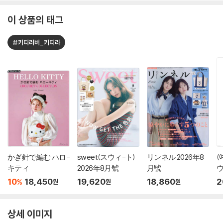
이 상품의 태그
#키티러버_키티라
かぎ針で編む ハロ-
sweet(スウィ-ト)
リンネル 2026年8
(
キティ
2026年8月號
月號
ウ
月
10
18,450
19,620
18,860
2
%
원
원
원
상세 이미지