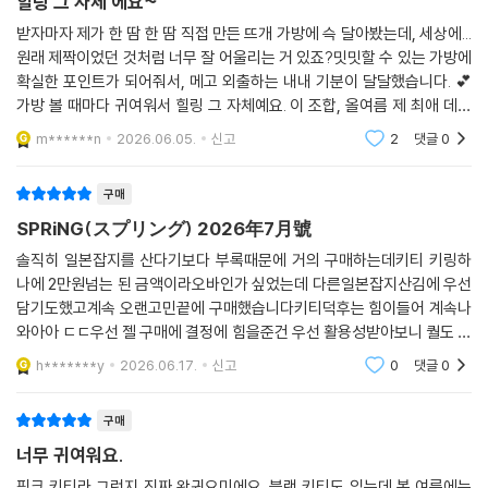
힐링 그 자체 에요~
받자마자 제가 한 땀 한 땀 직접 만든 뜨개 가방에 슥 달아봤는데, 세상에...
원래 제짝이었던 것처럼 너무 잘 어울리는 거 있죠?밋밋할 수 있는 가방에
확실한 포인트가 되어줘서, 메고 외출하는 내내 기분이 달달했습니다. 💕
가방 볼 때마다 귀여워서 힐링 그 자체예요. 이 조합, 올여름 제 최애 데일
리룩이 될 것 같아요! 모두 스프링 7월호 꼭 겟 하세요!
m******n
2026.06.05.
신고
2
댓글
0
구매
SPRiNG(スプリング) 2026年7月號
솔직히 일본잡지를 산다기보다 부록때문에 거의 구매하는데키티 키링하
나에 2만원넘는 된 금액이라오바인가 싶었는데 다른일본잡지산김에 우선
담기도했고계속 오랜고민끝에 구매했습니다키티덕후는 힘이들어 계속나
와아아 ㄷㄷ우선 젤 구매에 결정에 힘을준건 우선 활용성받아보니 퀄도 너
무 귀엽고,분홍덕후기도해서여기저기 활용성이 좋을거같더라구요 싸구
h*******y
2026.06.17.
신고
0
댓글
0
려느낌은 안나고 시중에서도
구매
너무 귀여워요.
핑크 키티라 그런지 진짜 왕귀요미에요. 블랙 키티도 있는데 봄 여름에는