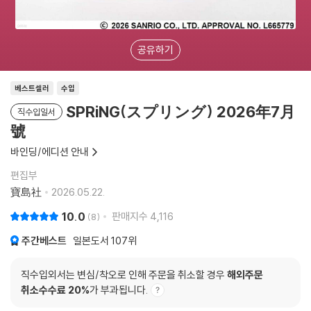
공유하기
베스트셀러
수입
SPRiNG(スプリング) 2026年7月
직수입일서
號
바인딩/에디션 안내
편집부
寶島社
2026.05.22.
10.0
판매지수
4,116
8
주간베스트
일본도서
107위
직수입외서는 변심/착오로 인해 주문을 취소할 경우
해외주문
취소수수료 20%
가 부과됩니다.