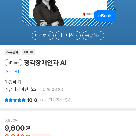
미리보기
파트너샵
공유하기
소득공제
EPUB
청각장애인과 AI
eBook
EPUB
이경희
저
커뮤니케이션북스
2025.06.20.
10.0
판매지수
54
1
9,600
원
9,600