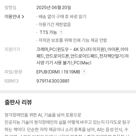
발행일
2025년 06월 20일
이용안내
배송 없이 구매 후 바로 읽기
이용기간 제한없음
TTS 가능
저작권 보호를 위해 인쇄 기능 제공 안함
지원기기
크레마,PC(윈도우 - 4K 모니터 미지원),아이폰,아이
패드,안드로이드폰,안드로이드패드,전자책단말기(저
사양 기기 사용 불가),PC(Mac)
파일/용량
EPUB(DRM) | 19.19MB
ISBN13
9791143003881
출판사 리뷰
청각장애인을 위한 AI, 기술을 넘어 포용으로
인공지능 기술이 청각장애인의 삶을 어떻게 바꾸고 있는지 다각도로 탐구
하는 책이다. 단순한 자막 제공이나 소리 증폭을 넘어, AI는 음성 인식, 수