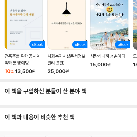
건축주를 위한 공사계
사회복지시설문서정보
사랑하니까 청춘이다
도
약과 분쟁 예방
관리(6판)
15,000
1
원
10
13,500
25,000
%
원
원
이 책을 구입하신 분들이 산 분야 책
이 책과 내용이 비슷한 추천 책