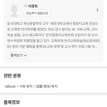
저
이경희
관심작가 알림신청
호서대학교 혁신융합학부 교수. 제주대학교에서 컴퓨터교육 전공으
로 교육학 박사학위를 받았다. 주요 연구 분야는 AI · SW 교육, 교수 ·
학습 방법, 교사 재교육이다. 한국컴퓨터교육학회 상임이사 및 교사
연수위원회 위원장을 맡고 있다. 교육부와 한국교육학술정보원(KER
IS) 등의 자문 활동을 통해 AI 교육 정책 및 교사 연수 프로그램 개발
에 기여하고 있으며, 특히 장애 학생을 위한 맞춤형 AI 교육 콘텐츠 개
펼쳐보기
발에도 힘쓰고 있다. 저서로 『인공지능과 심리학』(2022), 『인공지능
융합 ESG』(2023), 『인공지능과 공존의 윤리학』(2024) 등이 있다.
장애 학생부터 초,
관련 분류
eBook
사회 정치
법률/행정/복지
품목정보