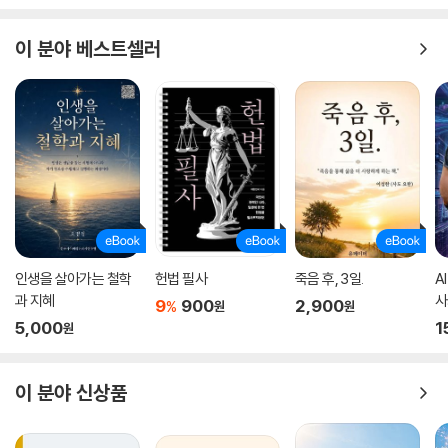
이 분야 베스트셀러
인생을 살아가는 철학
헌법 필사
죽음 후, 3일.
A
과 지혜
사
9
900
2,900
%
원
원
5,000
1
원
이 분야 신상품