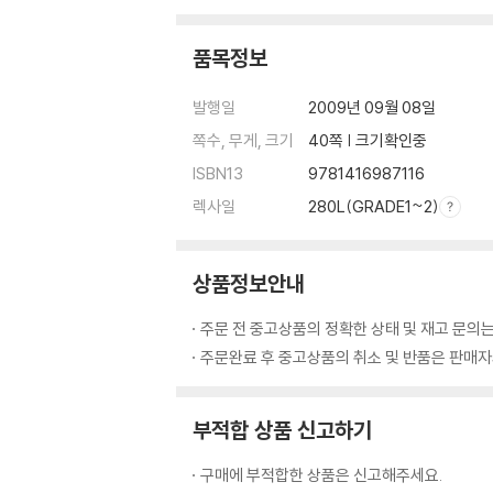
품목정보
발행일
2009년 09월 08일
쪽수, 무게, 크기
40쪽 | 크기확인중
ISBN13
9781416987116
렉사일
280L(GRADE1~2)
상품정보안내
주문 전 중고상품의 정확한 상태 및 재고 문의는
주문완료 후 중고상품의 취소 및 반품은 판매자와
부적합 상품 신고하기
구매에 부적합한 상품은 신고해주세요.