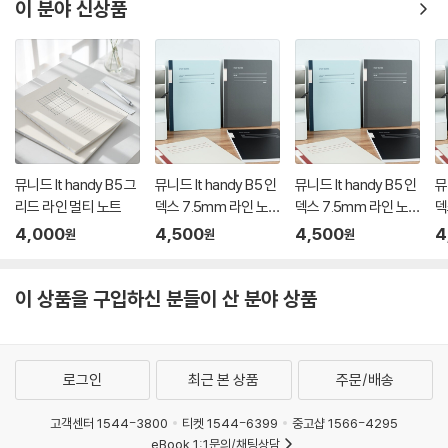
이 분야 신상품
뮤니드 It handy B5 그
뮤니드 It handy B5 인
뮤니드 It handy B5 인
뮤
리드 라인 멀티 노트
덱스 7.5mm 라인 노
덱스 7.5mm 라인 노
덱
트
트
트
4,000
4,500
4,500
4
원
원
원
이 상품을 구입하신 분들이 산 분야 상품
로그인
최근 본 상품
주문/배송
고객센터 1544-3800
티켓 1544-6399
중고샵 1566-4295
eBook 1:1문의/채팅상담