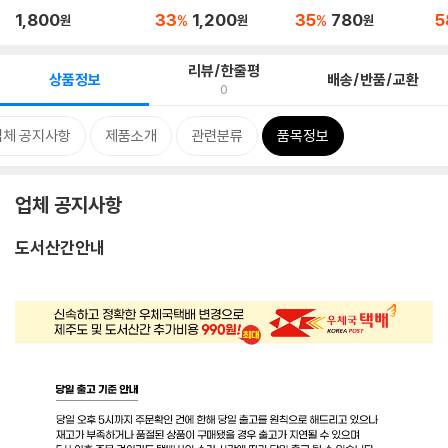
스트림 볼...
볼펜 SX...
0.5mm 0.7m...
MN
1,800
33
1,200
35
780
5
%
%
원
원
원
리뷰/한줄평
상품정보
배송/반품/교환
0
업체 공지사항
제품소개
관련분류
품목정보
업체 공지사항
도서산간안내