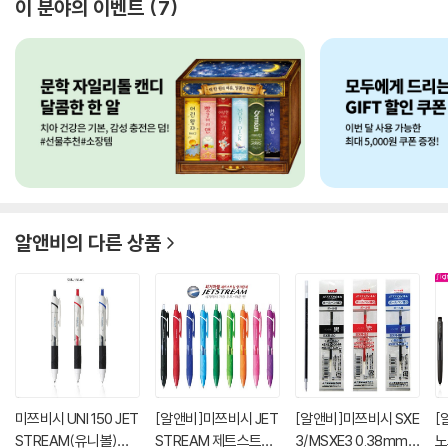
이 분야의 이벤트
7
알앤비
의 다른 상품
미쯔비시 UNI 150 JET
[알앤비]미쯔비시 JET
[알앤비]미쯔비시 SXE
[
STREAM(유니볼)젯
STREAM 제트스트림
3/MSXE3 0.38mm
노