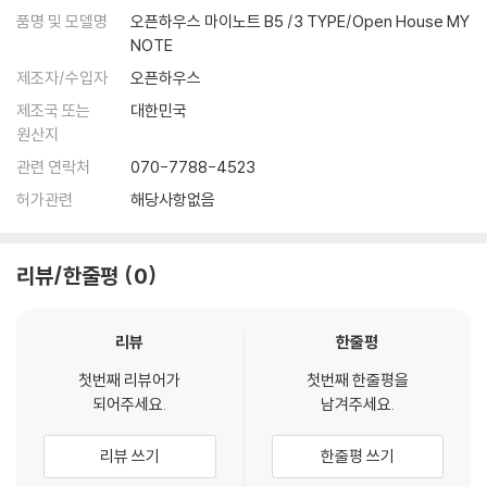
품명 및 모델명
오픈하우스 마이노트 B5 /3 TYPE/Open House MY
NOTE
제조자/수입자
오픈하우스
제조국 또는
대한민국
원산지
관련 연락처
070-7788-4523
허가관련
해당사항없음
리뷰/한줄평
0
리뷰
한줄평
첫번째 리뷰어가
첫번째 한줄평을
되어주세요.
남겨주세요.
리뷰 쓰기
한줄평 쓰기