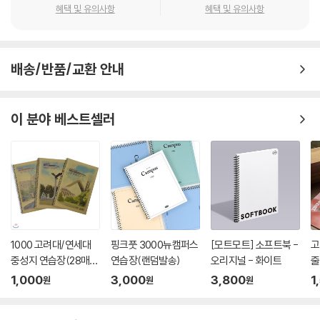
혜택 및 유의사항
혜택 및 유의사항
배송/반품/교환 안내
이 분야 베스트셀러
1000 고려대/연세대
핑크풋 3000뉴캠퍼스
[모트모트] 소프트북 -
고
중성지 연습장(28매)-
연습장(랜덤발송)
오리지널 - 화이트
줄
랜덤발송-
1,000
3,000
3,800
1
원
원
원