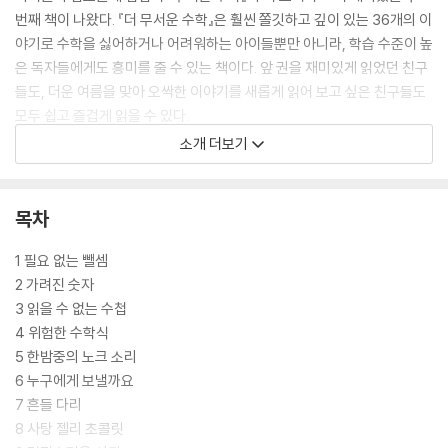
번째 책이 나왔다. 『더 무서운 수학』은 훨씬 쫄깃하고 깊이 있는 36개의 이
야기로 수학을 싫어하거나 어려워하는 아이들뿐만 아니라, 학습 수준이 높
은 독자들에게도 흥미를 줄 수 있는 책이다. 앞 권을 재미있게 읽었던 친구
들도, 더운 여름을 맞아 오싹한 이야기를 새롭게 읽어 보고 싶은 친구들도
모두 쉽고 즐겁게 읽을 수 있다.
소개 더보기
이 책은 학교, 병원, 집처럼 우리 주변에서 일어날 법한 이야기들을 배경으
로, 짧지만 강렬한 공포 에피소드들을 담았다. 하지만 단순히 무서운 이야
기로 끝나지 않는다! 모든 이야기에는 ‘생각해야 풀 수 있는 수학 문제’가
목차
숨어 있다. 등골이 서늘해지는 이야기와 함께 수학적 사고력이 쑥쑥 자라
나는 마법 같은 경험을 느껴 보자! 깔깔 웃고 깜짝 놀라며 문제를 풀다 보
1 필요 없는 뺄셈
면… 어느새 이 책의 마지막 장을 넘기고 있을 것이다. “무서운 이야기를
2 가려진 숫자
좋아하는 친구들, 이번엔 너희 차례야!”
3 읽을 수 없는 수첩
4 위험한 수학식
5 한밤중의 노크 소리
6 누구에게 보낼까요
7 흔들 다리
8 사탕 젤리 초콜릿