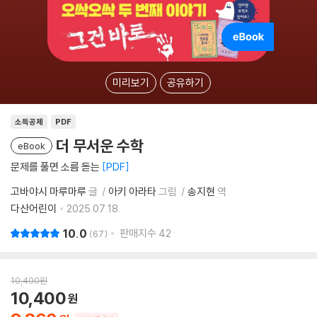
미리보기
공유하기
소득공제
PDF
더 무서운 수학
eBook
문제를 풀면 소름 돋는
PDF
고바야시 마루마루
글
아키 아라타
그림
송지현
역
다산어린이
2025.07.18.
10.0
판매지수
42
67
10,400
원
10,400