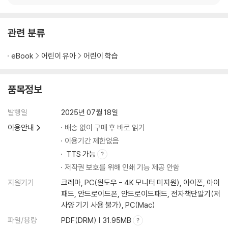
관련 분류
eBook
어린이 유아
어린이 학습
품목정보
발행일
2025년 07월 18일
이용안내
배송 없이 구매 후 바로 읽기
이용기간 제한없음
TTS 가능
저작권 보호를 위해 인쇄 기능 제공 안함
지원기기
크레마, PC(윈도우 - 4K 모니터 미지원), 아이폰, 아이
패드, 안드로이드폰, 안드로이드패드, 전자책단말기(저
사양 기기 사용 불가), PC(Mac)
파일/용량
PDF(DRM) | 31.95MB