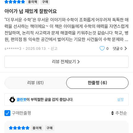
종이책
구매
아이가 넘 재밌게 잘봤어요
"더 무서운 수학"은 무서운 이야기와 수학이 조화롭게 어우러져 독특한 매
력을 선사하는 책이에요~ 이 책은 아이들에게 수학의 매력을 자연스럽게
전달하며, 논리적 사고력과 문제 해결력을 키워주는것 같습니다. 학교, 병
원, 편의점 등 익숙한 공간에서 벌어지는 기묘한 사건들이 수학 문제와 연
결되어 있어, 아이들은 읽고 생각하며 복합적인 사고 훈련을 하게 되네요^
s******3
2025.09.13.
신고
0
댓글
0
^
리뷰 전체보기
리뷰
61
한줄평
6
클린봇
이 부적절한 글을 감지 중입니다.
설정
구매한줄평
추천순
종이책
구매