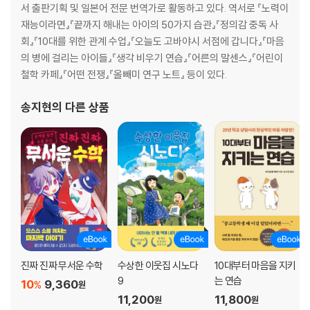
서 출판기획 및 일본어 전문 번역가로 활동하고 있다. 역서로 『노력이
재능이라면』『끝까지 해내는 아이의 50가지 습관』『정의감 중독 사
회』『10대를 위한 관계 수업』『오늘도 고바야시 서점에 갑니다』『마음
의 병에 걸리는 아이들』『생각 비우기 연습』『어른의 말센스』『어린이
철학 카페』『어떤 전쟁』『올빼미 연구 노트』 등이 있다.
송지현
의 다른 상품
진짜 진짜 무서운 수학
수상한 이웃집 시노다
10대부터 마음을 지키
9
는 연습
10
9,360
%
원
11,200
11,800
원
원