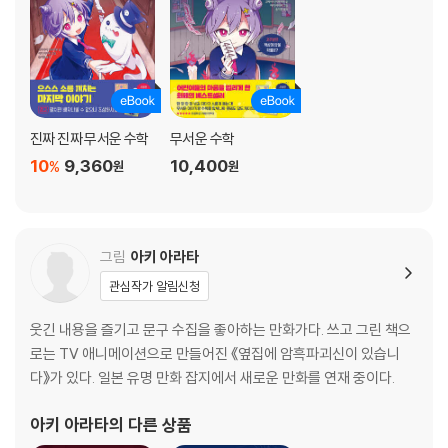
28 박사의 개발
29 오래된 빚
30 빛에 감싸여
31 얼마를 받을까?
32 병원에서
33 주고받는 돈
진짜 진짜 무서운 수학
무서운 수학
34 점토를 자르면
10
9,360
10,400
%
원
원
35 피에로가 찾아와
36 집에 가자
그림
아키 아라타
관심작가 알림신청
웃긴 내용을 즐기고 문구 수집을 좋아하는 만화가다. 쓰고 그린 책으
로는 TV 애니메이션으로 만들어진 《옆집에 암흑파괴신이 있습니
다》가 있다. 일본 유명 만화 잡지에서 새로운 만화를 연재 중이다.
아키 아라타
의 다른 상품