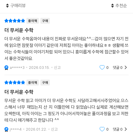
구매리뷰
추천순
귀신에 홀린 듯 수학 문제를 풀고 있었다!
재미있는 이야기 속에서 문제를 해결하다 보면 사고력이 쑥쑥 오르는 학습
종이책
구매
교양서!
더 무서운 수학
초등학교 3학년이 넘어가면서 아이들은 수학을 어렵게 느끼고 멀리하기
더 무서운 수학옴마야 내용이 진짜로 무서운데요^^;;;겁이 많으면 자기 전
시작한다. 수식은 복잡해지고, 문제는 길어지고… 더 이상 수학에서 재미
에 읽으면 잠못잘 이야기 같은데 저희집 아이는 좋아하네요ㅎㅎ 생활에 쓰
를 찾지 못하는 것이다. 초등학교 때 느끼는 수학에 대한 인상이 평생을 좌
이는 수학식들이 이야기처럼 되어 있으니 흥미롭게 수학에 접근할수 있어
우하는데, 억지로 하는 수학 공부라면 제대로 방향을 잡을 수도, 오래 함께
서 좋은것같아요.
할 수 없다. 특히 서술형 문제와 풀이 과정에 대한 학습이 늘어나면서 아이
a*****3
2026.03.15.
신고
0
댓글
0
들은 문제에 대한 이해도 하지 못하는 경우가 많다. 긴 문장 속에서 식을 어
떻게 세워야 하는지 모른다면 개념을 알아도 문제를 풀 수가 없다. 그러면
종이책
구매
수학에 대한 흥미는 더욱 떨어지는 악순환이 반복된다.
더 무서운 수학
《더 무서운 수학》은 이야기나 문장 속에서 수식을 뽑아내는 방법을 자연스
무서운 수학 읽고 아이가 더 무서운 수학도 사달라고해서사주었어요.으스
스해서 너무 재밌는지 산 지 이틀만에 다 읽었습니다.실제로 계산해보면
럽게 알게 한다. 이는 수학적 사고가 필요한 일인데, 오싹한 이야기와 수학
오싹한데, 아직 아이는 그 정도가 아니어서적어놓은 풀이과정을 보고 저한
적 해결 과정을 반복해서 읽으면서 자연스럽게 학습하게 되는 것이다. 이
테 다시 얘기해주고 한답니다 ^^
과정을 반복하다 보면 점차 식을 세우는 능력이 향상된다. 수학적 학습과
이야기의 즐거움이 공존하는 《더 무서운 수학》으로 문제 해결력과 논리적
j****4
2026.01.22.
신고
0
댓글
0