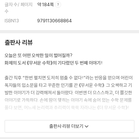
글자 수/ 페이지
약 184쪽
수
ISBN13
9791130668864
출판사 리뷰
오늘은 또 어떤 오싹한 일이 벌어질까?
화제의 도서 《무서운 수학》의 기다렸던 두 번째 이야기!
출간 직후 “한번 펼치면 도저히 멈출 수 없다!”라는 반응을 얻으며 어린이
독자들의 입소문을 타고 꾸준한 인기를 끈 《무서운 수학》. 그 오싹하고 기
발한 이야기가 더 강력해져서 돌아왔다. 이번엔 더 으스스하고, 더 쫄깃한
이야기로 가득하다. 손에 땀이 맺히는 이야기 속에 숨어 있는 수학 문제를
풀다 보면, 어느새 논리력과 추리력이 쑥쑥 자라나는 《더 무서운 수학》!
이번 이야기에서도 독자들은 단순히 무서운 이야기를 넘어, 생각하게 만드
출판사 리뷰 더보기
는 ‘수학적 공포’ 속으로 빠져든다. 누군가 문을 두드리는 규칙에서 시작해,
피로 얼룩진 숫자, 지워진 수첩의 단서, 잡히기 전에 도망가야 하는 귀신 등