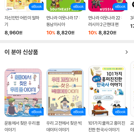
자신만만 어린이 말하
먼나라 이웃나라 17 :
먼나라 이웃나라 22 :
3
기
동남아시아
러시아 2 근현대 편
1
8,960
10
8,820
10
8,820
%
%
원
원
원
이 분야 신상품
운동에서 찾은 우리 몸
우리 고전에서 찾은 빅
101가지 쿨하고 흥미진
교
이야기
데이터 이야기
진한 한국사 이야기
야