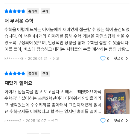
사고력을 키워 보자.
종이책
구매
친구, 가족, 선생님과 함께 문제를 내고 맞힌다!
더 무서운 수학
읽고 나누며 수학 실력이 쑥쑥 성장하는 책!
수학을 어렵게 느끼는 아이들에게 재미있게 접근할 수 있는 책이 출간되었
습니다. 이 책은 44개의 이야기를 통해 수학 개념을 자연스럽게 배울 수
공부는 문제를 푸는 데서 끝나는 것이 아니라, 다른 사람에게 설명할 수 있
있도록 구성되어 있으며, 일상적인 상황을 통해 수학을 접할 수 있습니다.
어야 완성된다는 말을 들어본 적이 있을 것이다. 제대로 알지 않으면 설명
예를 들어, 버스에 탑승하고 내리는 사람들의 수를 계산하는 등의 상황을
할 수 없다는 뜻이기도 하고, 풀이 과정을 다른 이에게 전달하면서 나 또한
다루고 있습니다.
k*******8
2026.01.21.
신고
0
댓글
0
더욱 확실히 알게 된다는 말이기도 하다.
종이책
구매
《더 무서운 수학》은 이야기가 짧아서 먼저 빨리 읽고 다른 이에게 문제를
내기 좋은 구조로 되어 있다. 가장 무서운 문제, 또는 가장 자신 있는 문제
재밌게 읽어요
를 주변 친구나 부모님에게 내 보자. 으스스한 목소리로 실감 나게 읽어 주
아이가 샘플북을 받고 보고싶다고 해서 구매했어요아직
면, 효과는 배가 될 것이다.
수학공부 싫어하는 초등2학년이라 어려워서 안읽을거라
고 생각했는데 수수께끼를 좋아해서 그런지재밌게 읽네
요 수학문제를 이해했다고 할 수는 없지만 흥미를 끌어서
나중에 다시 읽어보면 알겠죠
s******2
2025.10.07.
신고
0
댓글
0