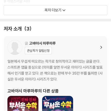
9 걱정스러운 사자
10 편의점 영수증
목차 더보기
11 드론을 날려라
12 특별한 동영상
13 나는 일을 잘해
저자 소개
3
14 반려동물
15 뱀에 물릴 확률
16 자동차의 가격
글
고바야시 마루마루
17 쉬는 날에는
관심작가 알림신청
18 즐거운 축제
19 거울아 거울아
일본에서 무섭게 떠오르는 작가로 창의적이고 재미있는 글을 쓴다.
20 방을 사이좋게 쓰자
스마트폰 앱을 중심으로 〈의미를 알면 무서운 이야기〉 시리즈를 발표
21 수요일의 네 사람
해서 인기를 얻고 있다. 쓴 책으로는 판매 부수 35만 부를 돌파한 〈사
22 이상한 기계
실은 무서운 이야기〉 시리즈가 있다.
23 부서진 시계
24 금고에 들어 있는 돈
고바야시 마루마루
의 다른 상품
25 빨간 옷을 입은 여자는 몇 명일까?
26 화장실 귀신
27 엘리베이터