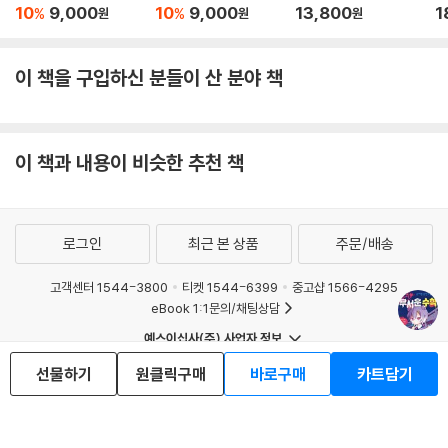
현
10
9,000
10
9,000
13,800
1
%
%
원
원
원
이 책을 구입하신 분들이 산 분야 책
이 책과 내용이 비슷한 추천 책
로그인
최근 본 상품
주문/배송
고객센터 1544-3800
티켓 1544-6399
중고샵 1566-4295
eBook 1:1문의/채팅상담
예스이십사(주) 사업자 정보
이용약관
개인정보처리방침
청소년보호정책
선물하기
원클릭구매
바로구매
카트담기
PC버전
회사소개
거래처관계자께
도서홍보
광고
Copyright © YES24 Corp. All Rights Reserved.