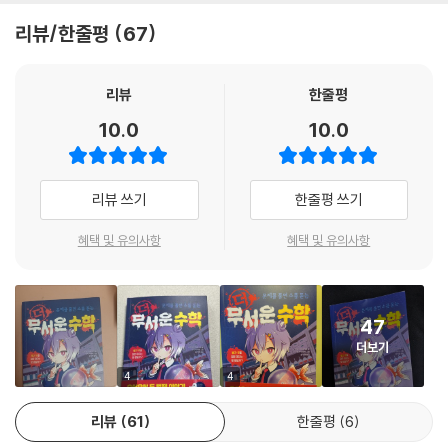
등골이 서늘해질수록 문제 해결력은 더 날카로워진다. 《더 무서운 수학》은
리뷰/한줄평
67
짧고 강렬한 호러 이야기와 거기에 자연스럽게 녹아든 수학 개념이 완벽하
게 결합한 책이다.
리뷰
한줄평
재미있는 이야기인 줄 알았는데 어딘가 오싹하다?
10.0
10.0
오싹오싹, 흥미진진 푹 빠져서 읽고 또 읽을 이야기책!
무서운 이야기는 언제, 어디에서나 존재해 왔고, 오래도록 많은 이들에게
리뷰 쓰기
한줄평 쓰기
사랑받아 왔다. 특히 어린이들은 언제나 무서운 이야기의 열렬한 팬층이
다. 지금도 호러 애니메이션 〈신비아파트〉, 이해하면 무서운 이야기 〈흔한
혜택 및 유의사항
혜택 및 유의사항
남매 이무기〉 시리즈 등 오싹한 이야기는 아이들에게 많은 사랑을 받고 있
다. 그리고 오늘, 새롭게 어린이들을 사로잡을 특색 있는 무서운 이야기가
다시 시작되고 있다.
47
더보기
우리가 일상에서 마주하는 학교나 집과 같은 공간에서 벌어지는 이야기는
으스스하면서도 어쩐지 유머러스하다. 짧은 이야기를 하나둘 읽다 보면 금
4
4
세 푹 빠져들어 읽게 된다. 몸은 소름이 돋는데, 입은 웃고 있고, 머리로는
리뷰
61
한줄평
6
수학 문제를 풀고 있는 신비한 경험을 하게 될 것이다.