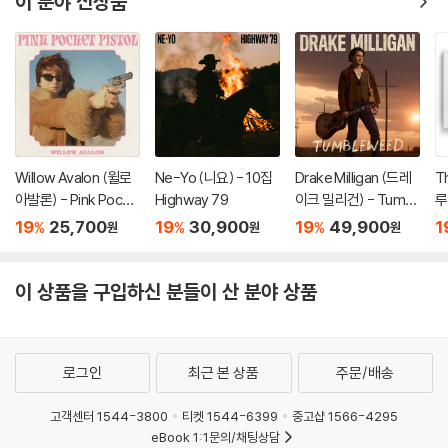
이 분야 신상품
Willow Avalon (윌로
Ne-Yo (니요) - 10집
Drake Milligan (드레
T
아발론) - Pink Pocke
Highway 79
이크 밀리건) - Tumbl
루
t Pistol
eweed [커스타드 컬
g
19
25,700
19
30,900
19
49,900
1
%
%
%
원
원
원
러 LP]
프
이 상품을 구입하신 분들이 산 분야 상품
로그인
최근 본 상품
주문/배송
고객센터 1544-3800
티켓 1544-6399
중고샵 1566-4295
eBook 1:1문의/채팅상담