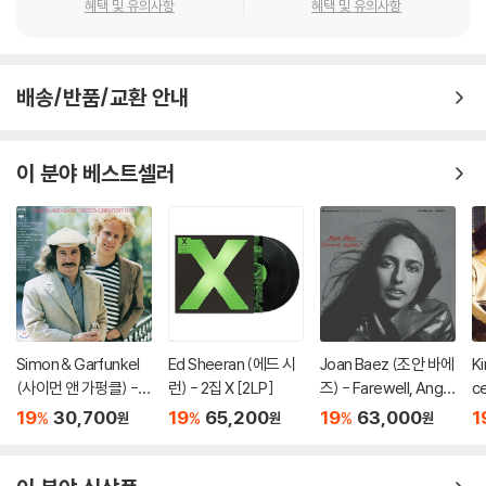
혜택 및 유의사항
혜택 및 유의사항
배송/반품/교환 안내
이 분야 베스트셀러
Simon & Garfunkel
Ed Sheeran (에드 시
Joan Baez (조안 바에
K
(사이먼 앤 가펑클) - G
런) - 2집 X [2LP]
즈) - Farewell, Angel
c
reatest Hits [LP]
ina [LP]
언
19
30,700
19
65,200
19
63,000
1
%
%
%
원
원
원
E