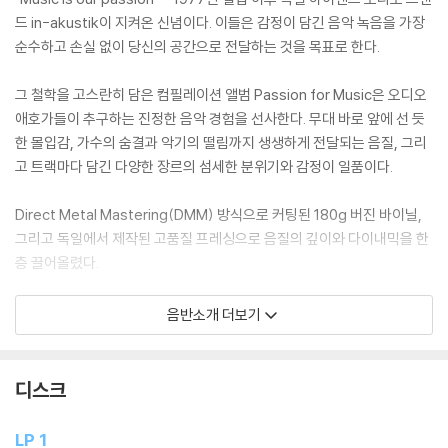
드 in-akustik이 지켜온 신념이다. 이들은 감정이 담긴 음악 녹음을 가장
순수하고 손실 없이 당신의 공간으로 전달하는 것을 목표로 한다.
그 철학을 고스란히 담은 컴필레이션 앨범 Passion for Music은 오디오
애호가들이 추구하는 진정한 음악 경험을 선사한다. 무대 바로 앞에 선 듯
한 몰입감, 가수의 숨결과 악기의 떨림까지 생생하게 전달되는 음질, 그리
고 트랙마다 담긴 다양한 장르의 섬세한 분위기와 감정이 일품이다.
Direct Metal Mastering(DMM) 방식으로 커팅된 180g 버진 바이닐,
그리고 독일에서 제작된 고품질 프레싱으로 음질의 깊이와 다이내믹을 한
층 끌어올렸다.
-180g 오디오파일 더블 LP (버진 바이닐)
음반소개 더보기
-45rpm
-Direct Metal Mastering (DMM)
-게이트폴드 자켓
디스크
-독일 제작 (Made in Germany)
LP 1