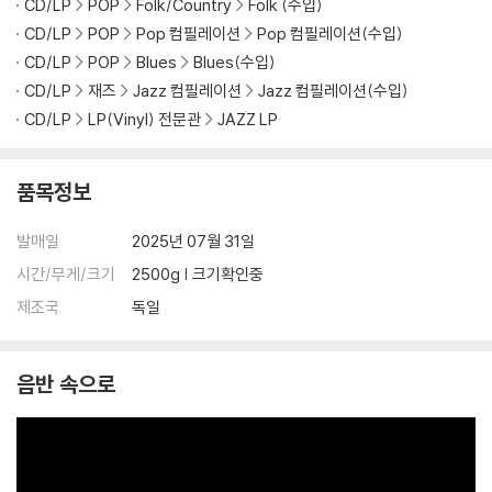
CD/LP
POP
Folk/Country
Folk (수입)
CD/LP
POP
Pop 컴필레이션
Pop 컴필레이션(수입)
CD/LP
POP
Blues
Blues(수입)
CD/LP
재즈
Jazz 컴필레이션
Jazz 컴필레이션(수입)
CD/LP
LP(Vinyl) 전문관
JAZZ LP
품목정보
발매일
2025년 07월 31일
시간/무게/크기
2500g | 크기확인중
제조국
독일
음반 속으로