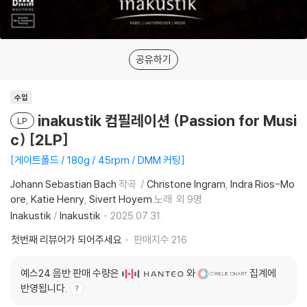
공유하기
수입
inakustik 컴필레이션 (Passion for Musi
LP
c) [2LP]
게이트폴드 / 180g / 45rpm / DMM 커팅
Johann Sebastian Bach
작곡
Christone Ingram
Indra Rios-Mo
ore
Katie Henry
Sivert Hoyem
노래
외 9명
Inakustik
/
Inakustik
2025.07.31.
첫번째 리뷰어가 되어주세요
판매지수
216
예스24 음반 판매 수량은
와
집계에
반영됩니다.