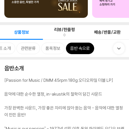
리뷰/한줄평
상품정보
배송/반품/교환
0
트 소개
관련분류
품목정보
음반 속으로
음반소개
[Passion for Music / DMM 45rpm 180g 오디오파일 더블 LP]
음악에 대한 순수한 열정, in-akustik의 철학이 담긴 사운드
가장 완벽한 사운드, 가장 좋은 자리에 앉아 듣는 음악 - 음악에 대한 열정
이 만든 음반!
"Music is our passion" - 1977년 설립 이후 독일 하이엔드 오디오 브랜