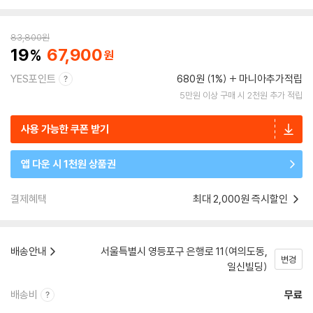
83,800
원
19
67,900
YES포인트
680원 (1%)
마니아추가적립
5만원 이상 구매 시 2천원 추가 적립
사용 가능한 쿠폰 받기
앱 다운 시 1천원 상품권
결제혜택
최대 2,000원 즉시할인
배송안내
서울특별시 영등포구 은행로 11(여의도동,
변경
일신빌딩)
배송비
무료