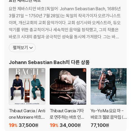
요한 세바스찬 바흐
2) 디스크는 정전기와 먼지로 인해 재생이 원활하지 않은 경우가 있습니
요한 제바스티안 바흐(독일어: Johann Sebastian Bach, 1685년
다. 전용 제품으로 이를 제거하면 대부분 해결됩니다.
3월 21일 ~ 1750년 7월 28일)는 독일의 작곡가이자 오르가니스트
3) 바늘에 먼지가 쌓이는 경우에도 재생이 원활하지 않을 수 있습니다.
이며, 개신교회의 교회 음악가이다. 교회 성기사와 오케스트라, 듀오
악기를 위한 종교적이거나 세속적인 음악을 창작했고, 그의 작품은
※ 디스크 외관 불량
바로크 시대의 종말과 궁극적인 성숙을 동시에 가져왔다. 그는 바로
1) 열을 가하여 제작하는 바이닐 공정 특성상 디스크 표면이 미세하게 울
크 시대의 최후에 위치하는 대가로서, 일반적인 작품은 독일음악의
렁거리거나 휘어지는 경우가 있습니다.
펼쳐보기
전통에 깊이 뿌리박고 있을 뿐 아니라, 그 위에 이탈리아나 프랑스의
재생이 불안정한 경우 스태빌라이저를 사용하시면 좀 더 안정적인 재생이
양식을 채택하고 그것들을 융합하여 독자적 개성적인 음악을 창조하
가능합니다.
Johann Sebastian Bach
의 다른 상품
였다. 종교적 작품은 기존 구교 음
2) 재생 음역의 왜곡을 최소화 하고 반복 재생시에도 최대한 일관되게 유
지되도록 디스크 센터 홀 구경이 작게 제작되는 경우가 있습니다. 턴테이
블 스핀들에 맞지 않는 경우에는 전용 제품 등을 이용하여 센터 홀을 조정
하시면 해결됩니다.
3) 디스크에 미세한 잔 흠집이 남아있거나 인쇄 면이 깨끗하지 않은 경우
가 있으며, 이는 상품의 불량이 아닙니다. 단, 재생에 이상이 있는 경우에는
불량으로 인한 반품/교환이 가능합니다
Thibaut Garcia / Anti
Thibaut Garcia 기타
Yo-Yo Ma 요요 마 -
one Moriniere 바흐:
로 연주하는 바흐 인스
바로크 첼로 음악집 (Si
※ 컬러 디스크
골드베르크 변주곡 (B
퍼레이션 (Bach Inspir
mply Baroque) [청록
19
37,500
19
34,000
77,100
%
%
원
원
원
ach: Goldberg Variat
ations) [UHQCD]
컬러 2LP]
아래에 해당하는 경우는 불량이 아니므로 개봉 후 반품/교환이 불가합니