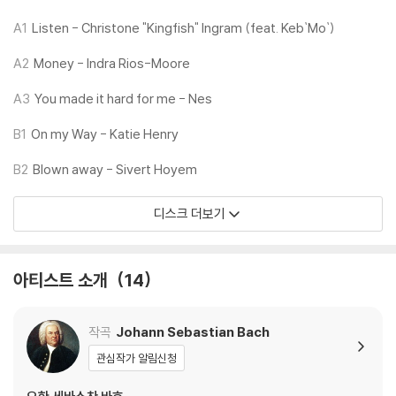
A1
Listen - Christone "Kingfish" Ingram (feat. Keb`Mo`)
LP 구매시 참고 사항 안내드립니다.
A2
Money - Indra Rios-Moore
※ 재킷/구성품/포장 상태
1) 제작/배송 과정에 따라 경미한 재킷 주름, 모서리 눌림, 갈라짐이 발생
A3
You made it hard for me - Nes
할 수 있으며 속지(이너 슬리브)는 디스크와의 접촉으로 인해 갈라질 수
있습니다.
B1
On my Way - Katie Henry
외관상 불량 확인되는 상품을 개봉 시엔 반품/교환 처리 불가합니다.
B2
Blown away - Sivert Hoyem
2) 디스크 라벨은 공정상 매끄럽게 부착되지 않을 수도 있으며 겉포장 비
닐은 품질보증대상이 아닙니다.
디스크 더보기
3) 일본 제작 LP는 대부분 겉비닐이 밀봉되어 있지 않습니다.
4) 디지털 다운로드 코드는 본사에서 공지 없이 증정 종료될 수 있습니다.
아티스트 소개
14
※ 재생 불량
1) 침압 조절 기능이 없는 턴테이블을 사용하시는 경우, (주로 올인원 형태
모델) 다이내믹 사운드의 편차가 큰 트랙을 재생할 때 이상 현상이 발생할
작곡
Johann Sebastian Bach
수 있습니다.
관심작가 알림신청
기기 문제로 인해 발생하는 재생 불량 현상에 대해서는 반품/교환이 불가
하니 침압 조절이 가능한 기기에서 재생하실 것을 권유 드립니다.