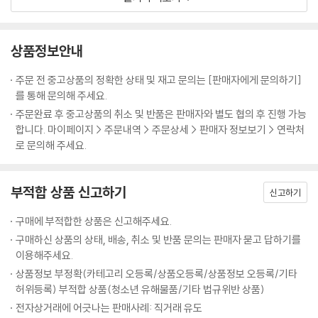
갓 마징가(1984년)가 `마징가 Z`의 후속편이다.
Disc 1
상품정보안내
1. 경이의 로봇 탄생
2. 멈춰라! 아수라군단
주문 전 중고상품의 정확한 상태 및 재고 문의는 [판매자에게 문의하기]
3. 마징가 z 소멸작전
를 통해 문의해 주세요.
4. 마징가 z 절체절명!
주문완료 후 중고상품의 취소 및 반품은 판매자와 별도 협의 후 진행 가능
5. 고스트 마징가 출현
합니다. 마이페이지 > 주문내역 > 주문상세 > 판매자 정보보기 > 연락처
6. 헬박사의 2대 기계수
로 문의해 주세요.
7. 아수라 남작의 음모
8. 대마신 아부도라의 정체
부적합 상품 신고하기
9. 합체로복 데이모스 F3
신고하기
10. 하늘을 나는 거대한 팔, 다이안
구매에 부적합한 상품은 신고해주세요.
11. 환상의 대포 가렌을 폭파하라
구매하신 상품의 상태, 배송, 취소 및 반품 문의는 판매자 묻고 답하기를
이용해주세요.
Disc 2
상품정보 부정확(카테고리 오등록/상품오등록/상품정보 오등록/기타
1. 배신자 거대화 로봇, 바이콩
허위등록) 부적합 상품(청소년 유해물품/기타 법규위반 상품)
2. 악마의 대화전 공격
전자상거래에 어긋나는 판매사례: 직거래 유도
3. 분노하라! 잠든 거인 스파르탄