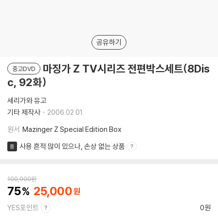
공유하기
마징가 Z TV시리즈 전편박스세트(8Dis
중고DVD
c, 92화)
세리가와 유고
기타 제작사
2006.02.01.
원서
Mazinger Z Special Edition Box
사용 흔적 많이 있으나, 손상 없는 상품
중
100,000
원
75
25,000
YES포인트
0원