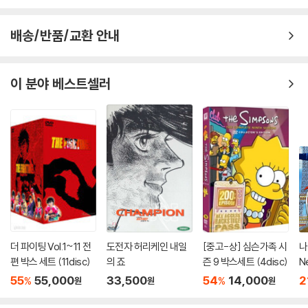
4. 기계수 해일 작전
5. 가부토 코지, 암살지령
배송/반품/교환 안내
6. 지하 기계수 홀존 V3
7. 바다의 무법자, 해적 그로샘
8. 비행마수 데비라 X
이 분야 베스트셀러
9. 폭풍을 부르는 기계수, 스트롱거
10. 고스트 타운의 대결
11. 추적! 해저요새 사루트
Disc 3
1. 기계수 댐댐, 수레바퀴 직전
2. 마하 기계수 진라이
3. 에어로스 삼형제, 대 분화작전
4. 격돌! 사무라이코지 대 아수라 기계수
5. 아프로 다이 A, 생포작전
더 파이팅 Vol.1~11 전
도전자 허리케인 내일
[중고-상] 심슨가족 시
나
6. 검은 지령, 초합금 약탈작전
편 박스 세트 (11disc)
의 죠
즌 9 박스세트 (4disc)
N
7. 대 역전, 마징파워!
55
55,000
33,500
54
14,000
2
%
%
원
원
원
8. 시로가 위험하다. 마징가 Z 출동하라