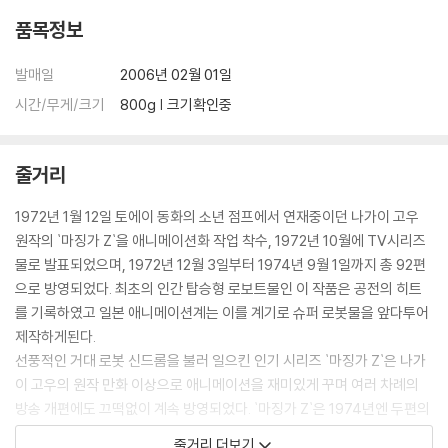
품목정보
발매일
2006년 02월 01일
시간/무게/크기
800g | 크기확인중
줄거리
1972년 1월 12일 토에이 동화의 소년 점프에서 연재중이던 나가이 고우
원작의 `마징가 Z`을 애니메이션화 작업 착수, 1972년 10월에 TV시리즈
물로 발표되었으며, 1972년 12월 3일부터 1974년 9월 1일까지 총 92편
으로 방영되었다. 최초의 인간 탑승형 로보트물인 이 작품은 공전의 히트
를 기록하였고 일본 애니메이션계는 이를 계기로 슈퍼 로봇물을 앞다투어
제작하게된다.
선풍적인 거대 로봇 신드롬을 불러 일으킨 인기 시리즈 `마징가 Z`은 나가
이 고우의 원작 만화 이상으로 애니메이션을 재미있게 꾸며 여러 차례의
방송 개편에도 끄떡없이 계속 방영되었다. `마징가 Z`은 1974년엔 두편의
영화로도 만들어졌다. 그레이트 마징가 (1974년), 그랜다이져 (1975년),
줄거리 더보기