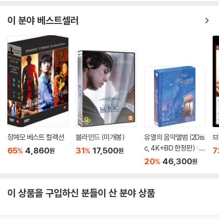
이 분야 베스트셀러
장예모 베스트 컬렉션
블라인드 (미개봉)
유열의 음악앨범 (2Dis
브
c, 4K+BD 한정판) : 블
65
4,860
31
17,500
7
%
%
원
원
루레이
20
46,300
%
원
이 상품을 구입하신 분들이 산 분야 상품