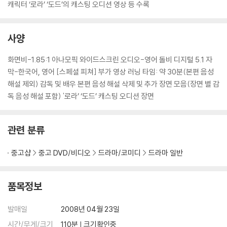
캐릭터 ‘로라’ ‘도드’의 캐스팅 오디션 영상 등 수록
사양
화면비-1.85:1 아나모픽 와이드스크린 오디오-영어 돌비 디지털 5.1 자
막-한국어, 영어 [스페셜 피쳐] 부가 영상 러닝 타임: 약 30분(본편 음성
해설 제외) 감독 및 배우 본편 음성 해설 삭제 및 추가 장면 모음(장면 별 감
독 음성 해설 포함) '로라’ ‘도드’ 캐스팅 오디션 장면
관련 분류
중고샵
중고 DVD/비디오
드라마/코미디
드라마 일반
품목정보
발매일
2008년 04월 23일
시간/무게/크기
110분 | 크기확인중