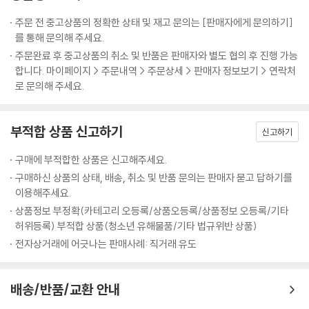
선댄스가 열광하고 선택한 영화!
만장일치, 관객과 평단이 꼽은 최고의 영화!!
주문 전 중고상품의 정확한 상태 및 재고 문의는 [판매자에게 문의하기]
섬세하고 뛰어난 연출력과 감각적 스타일로 지난 21회 선댄스영화제에서
를 통해 문의해 주세요.
열광적인 반응을 얻은 라이언 존슨 감독의 데뷔작 <브릭>이 선댄스영화
주문완료 후 중고상품의 취소 및 반품은 판매자와 별도 협의 후 진행 가능
제 경쟁 부문에서 심사위원 특별상을 수상하는 기염을 토했다. 평단과 관
합니다. 마이페이지 > 주문내역 > 주문상세 > 판매자 정보보기 > 연락처
객들은 만장일치로 뜨거운 찬사와 갈채를 보냈고, 감독은 그 동안의 노력
로 문의해 주세요.
을 보상 받는 생애 최고의 날을 맞이하는 순간이었다. 선댄스에서 첫 신호
탄을 터트린 <브릭>은 해외 유수영화제에 초청되는 영광을 누렸고 2007
부적합 상품 신고하기
년까지 그 열기는 식지 않았다. 독립영화, 저예산, 스타의 부재를 뛰어넘어
신고하기
탄탄한 연출력과 손에 땀을 쥐게 하는 긴장감 있는 스토리 라인으로 영화
구매에 부적합한 상품은 신고해주세요.
의 저력을 확인시켜 준 라이언 존슨은 내일을 여는 전도유망한 감독으로서
구매하신 상품의 상태, 배송, 취소 및 반품 문의는 판매자 묻고 답하기를
입지를 다지며 스포트라이트를 한 몸에 받고 있다. <브릭>은 이제 국내 팬
이용해주세요.
들 사이에서도 ‘꼭 봐야 할 영화, 놓치면 안 될 수작’으로 꼽히며 회자되고
상품정보 부정확(카테고리 오등록/상품오등록/상품정보 오등록/기타
있다
허위등록) 부적합 상품(청소년 유해물품/기타 법규위반 상품)
전자상거래에 어긋나는 판매사례: 직거래 유도
배송/반품/교환 안내