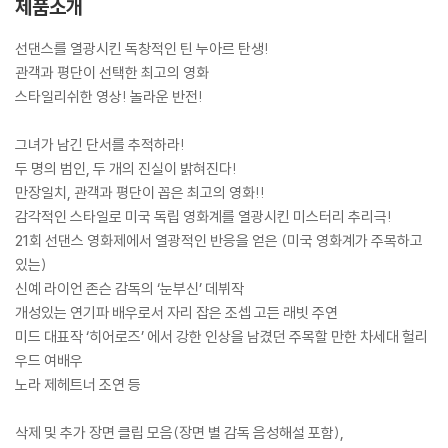
제품소개
선댄스를 열광시킨 독창적인 틴 누아르 탄생!
관객과 평단이 선택한 최고의 영화
스타일리쉬한 영상! 놀라운 반전!
그녀가 남긴 단서를 추적하라!
두 명의 범인, 두 개의 진실이 밝혀진다!
만장일치, 관객과 평단이 꼽은 최고의 영화!!
감각적인 스타일로 미국 독립 영화계를 열광시킨 미스터리 추리극!
21회 선댄스 영화제에서 열광적인 반응을 얻은 (미국 영화계가 주목하고
있는)
신예 라이언 존슨 감독의 ‘눈부신’ 데뷔작
개성있는 연기파 배우로서 자리 잡은 조셉 고든 래빗 주연
미드 대표작 ‘히어로즈’ 에서 강한 인상을 남겼던 주목할 만한 차세대 헐리
우드 여배우
노라 제헤트너 조연 등
삭제 및 추가 장면 클립 모음(장면 별 감독 음성해설 포함),