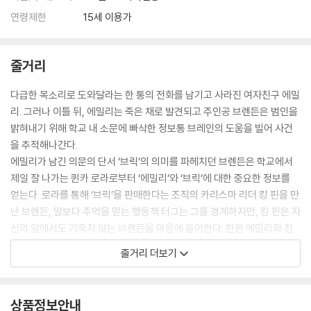
연령제한
15세 이용가
줄거리
다급한 목소리로 도와달라는 한 통의 전화를 남기고 사라진 여자친구 에밀
리. 그러나 이틀 뒤, 에밀리는 죽은 채로 발견되고 주인공 브렌든은 범인을
밝혀내기 위해 학교 내 소문에 빠삭한 정보통 브레인의 도움을 빌어 사건
을 추적해나간다.
에밀리가 남긴 의문의 단서 ‘브릭’의 의미를 파헤치던 브렌든은 학교에서
제일 잘 나가는 퀸카 로라로부터 ‘에밀리’와 ‘브릭’에 대한 중요한 정보를
얻는다. 로라를 통해 ‘브릭’을 판매한다는 조직의 카리스마 리더 킹 핀을 만
난 브렌든, 말보다 주먹을 믿는 행동책 터그는 그를 경계하지만, 킹 핀은 자
신의 앞에서도 기죽지 않는 브렌든을 마음에 들어한다. 한편 에밀리와 친
했던 약쟁이 도드는 범인이 브렌든이라 믿고, 진실을 폭로하겠다고 협박하
줄거리 더보기
는데…. 끝까지 예측할 수 없는 범인의 정체, 과연 진실은 무엇일까?
[작품 설명]
상품정보안내