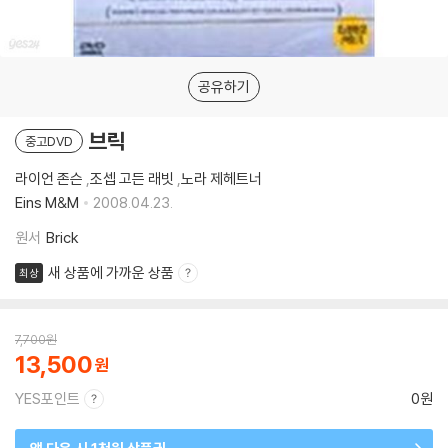
공유하기
브릭
중고DVD
라이언 존슨
,
조셉 고든 래빗
,
노라 제헤트너
Eins M&M
2008.04.23.
원서
Brick
새 상품에 가까운 상품
최상
7,700
원
13,500
YES포인트
0원