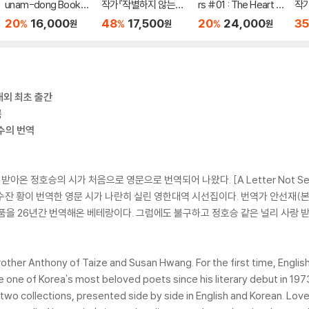
unam-dong Booksh
작가『작별하지 않는다』
rs #01 : The Heart o
작가
op
영문판 (미국판)
f the Nhaga
판 
20
16,000
48
17,500
20
24,000
35
%
%
%
원
원
원
내외 최초 출간
록
수의 번역
아온 정호승의 시가 처음으로 영문으로 번역되어 나왔다. [A Letter Not Se
 황이 번역한 영문 시가 나란히 실린 영한대역 시선집이다. 번역가 안선재(본명: Bro
품을 26년간 번역해온 베테랑이다. 그럼에도 불구하고 정호승 같은 널리 사랑 
rother Anthony of Taize and Susan Hwang. For the first time, Engl
e of Korea's most beloved poets since his literary debut in 1973
two collections, presented side by side in English and Korean. Lov