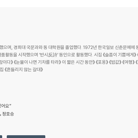
으며, 경희대 국문과와 동 대학원을 졸업했다. 1972년 한국일보 신춘문예에 동시
품활동을 시작했으며 ‘반시反詩’ 동인으로 활동했다. 시집 《슬픔이 기쁨에게》 
집 《흔들리지 않는 갈대》
겠어요”
』 정호승