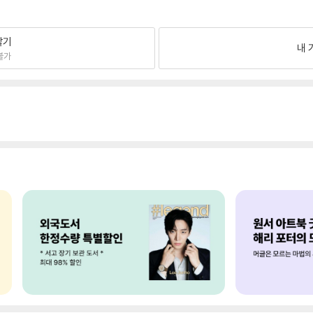
팔기
내 
불가