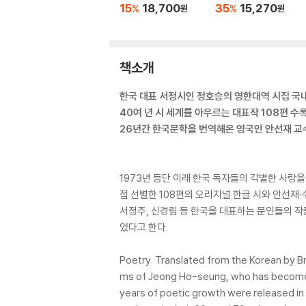
15
18,700
35
15,270
%
%
원
원
책소개
한국 대표 서정시인 정호승의 영한대역 시집 국
40여 년 시 세계를 아우르는 대표작 108편 수
26년간 한국문학을 번역해온 영국인 안선재 교
1973년 등단 이래 한국 독자들의 각별한 사랑을 받
접 선별한 108편의 오리지널 한글 시와 안선재·수잔
서정주, 신경림 등 한국을 대표하는 문인들의 작
었다고 한다.
Poetry. Translated from the Korean by B
ms of Jeong Ho-seung, who has become on
years of poetic growth were released in 