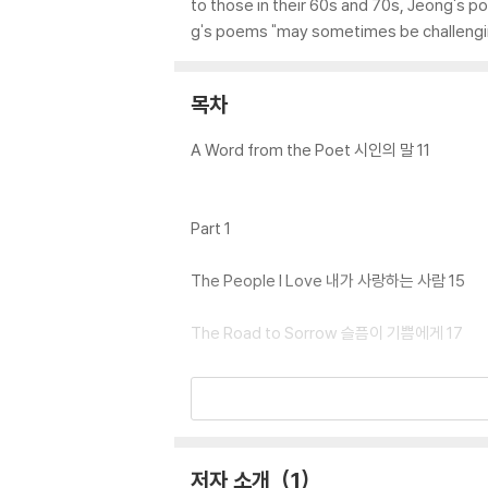
to those in their 60s and 70s, Jeong's po
g's poems "may sometimes be challenging,
목차
A Word from the Poet 시인의 말 11
Part 1
The People I Love 내가 사랑하는 사람 15
The Road to Sorrow 슬픔이 기쁨에게 17
From Sorrow to Joy 슬픔으로 가는 길 19
Riding the Waves 파도타기 21
저자 소개
1