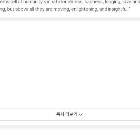
ems tell of humanity's innate loneliness, sadness, longing, love and 
 but above all they are moving, enlightening, and insightful."
목차 더보기