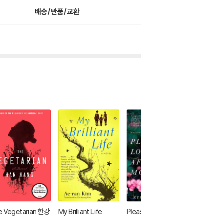
배송/반품/교환
e Vegetarian 한강
My Brilliant Life
Please Look After
The Ve