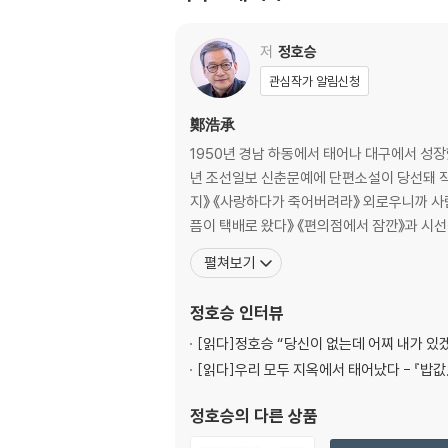
A Blind Couple Singing 맹인부부가수 23
To a Child of Mixed Race 혼혈아에게 25
저
정호승
관심작가 알림신청
The Snowman 눈사람 29
鄭浩承
For Sorrow’s Sake 슬픔을 위하여 33
1950년 경남 하동에서 태어나 대구에서 성장했
년 조선일보 신춘문예에 단편소설이 당선돼 작
Boy Shining Shoes 구두 닦는 소년 35
지》 《사랑하다가 죽어버려라》 외로우니까 사람이다》 《눈물이 나면 기차를 타라》 이 짧은 시간 동안》 《포옹》 《밥값》 《여행》 《나는 희망을 거절한다》 《당신을 찾아서》 《슬
픔이 택배로 왔다》 《편의점에서 잠깐》과 시선
Honeybee 꿀벌 37
펼쳐보기
Fleabane Blossoms 개망초꽃 41
정호승
인터뷰
Seodaemun Sky 서대문 하늘 45
[읽다]
정호승 “당신이 없는데 어찌 내가 있
[읽다]
우리 모두 지옥에서 태어났다 - 『밥값
An Autumn Diary 가을 일기 47
정호승
의 다른 상품
Seoul’s Jesus 서울의 예수 51