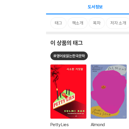
도서정보
태그
책소개
목차
저자 소개
이 상품의 태그
#영어로읽는한국문학
Petty Lies
Almond