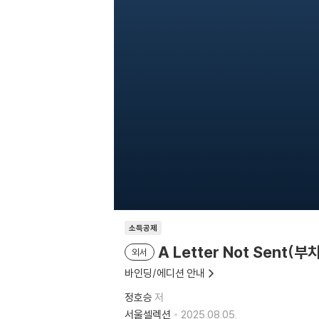
소득공제
A Letter Not Sent(
외서
바인딩/에디션 안내
정호승
저
서울셀렉션
2025.08.05.