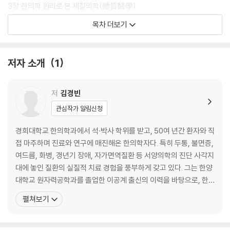
3장:한의학 원리로 본 체질의학(體質醫學)
〈동의수세보원(東醫壽世保元)〉
목차 더보기
- 사상체질론(四象體質論) 및 사상체질 감별 가이드
4장:활력 있고 아름다우며 천천히 나이 들게 하는
key point는 식재료 선택과 조리 방법이다
저자 소개
1
5장: 노화가 천천히 진행되는 사람의 성격과 생활 습관
6장: 건강관리 포인트를 인지하고 천천히 노화하도록 실천하자
7장: 의학 건강 상식 레벨 기준이 너무 지나치다
저
김경빈
8장: 치료가 잘 안 되는 질병의 종류와 치료
관심작가 알림신청
9장: 적절한 체력 증진 관리 포인트
에필로그
경희대학교 한의학과에서 석·박사 학위를 받고, 50여 년간 환자와 직
접 마주하며 진료와 연구에 매진해온 한의학자다. 특히 두통, 불면증,
여드름, 화병, 갱년기 장애, 자가면역질환 등 서양의학의 진단 사각지
대에 놓인 질환의 실질적 치료 경험을 풍부하게 갖고 있다. 그는 한양
대학교 원자력공학과를 졸업한 이공계 출신의 이력을 바탕으로, 한
의학에 대한 과학적 접근을 시도해왔으며, 경희대학교 한의과대학
펼쳐보기
외래교수, 경산대학교 한의과대학 조교수, 한의사협회 본초학회 이
사, 경락진단학회 부회장 등을 역임하며 후학 양성과 학문 발전에 기
여해 왔다. 또한 KBS2, GTV 등 주요 방송 프