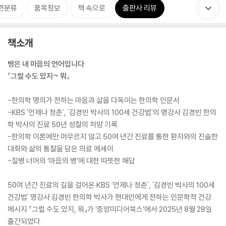
련분류
품목정보
책 속으로
출판사 리뷰
책소개
병은 내 마음의 언어입니다
『그럴 수도 있지~ 뭐』
-한의학 명의가 전하는 마음과 삶을 다독이는 한의학 인문서
-KBS '언제나 청춘', '김경빈 박사의 100세 건강법'의 명강사 김경빈 한의
학 박사의 진료 50년 성찰의 처방 기록.
-한의학 이론에만 머무르지 않고 50여 년간 진료를 통한 환자와의 진솔한
대화와 삶의 통찰을 담은 의료 에세이.
-질병 너머의 ‘마음의 병’에 대한 따뜻한 해답
50여 년간 진료의 길을 걸어온 KBS '언제나 청춘', '김경빈 박사의 100세
건강법' 명강사 김경빈 한의학 박사가 현대인에게 전하는 인문학적 건강
메시지 『그럴 수도 있지, 뭐』가 ‘중앙미디어북스’에서 2025년 8월 28일
출간되었다.