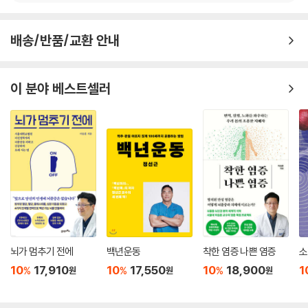
전제로, 건강한 삶은 곧 나의 태도와 습관, 사고방식에서 비롯된다는 것을
강조한다.
배송/반품/교환 안내
이 책은 현대의학으로는 명쾌하게 설명되지 않는 다양한 증상?두통, 화병,
여드름, 비염, 갱년기, 소화불량 등에 대해 한의학적 원리와 진단 기준, 실
이 분야 베스트셀러
제 임상 사례, 구체적인 치료 접근법을 상세히 소개한다. 동시에 사상체질
감별법, 음식 조리의 중요성, 노화를 늦추는 습관과 식습관, 정서적 건강과
면역의 관계까지 광범위하게 다루며, 누구나 실천 가능한 양생법을 풍성하
게 담고 있다.
또한, 책 전반에 흐르는 키워드인 ‘그럴 수도 있지-뭐!’라는 태도는 삶을 부
드럽게 관조하는 철학으로, 우리 마음속의 화(火)를 식히고 스트레스를
이겨내는 지혜를 담고 있다. 이 너그럽고 유연한 마음가짐은 곧 질병을 예
방하고 노화를 지연시키는 강력한 치료제이자 백신임을 설득력 있게 전달
하고 있다.
뇌가 멈추기 전에
백년운동
착한 염증 나쁜 염증
소
10
17,910
10
17,550
10
18,900
1
%
%
%
원
원
원
저자는 한의학의 철학적 깊이와 과학적 기반을 바탕으로, 질병의 원인을
단지 신체에 한정하지 않고 인간의 사고와 감정, 사회적 관계까지 통합적