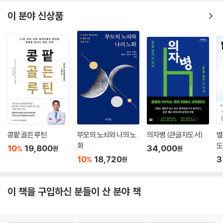
으로 바라보고 있다. 병을 단순히 없애는 것이 아니라, 인간을 이해하고 삶
을 건강하게 가꾸는 방식으로서의 의학을 제시한다.
이 분야 신상품
『그럴 수도 있지-뭐!』는 한의학을 낯설게 느끼는 독자부터 삶에 지친 현대
인, 만성질환에 고통받는 환자, 그리고 건강하게 천천히 나이 들고 싶은 이
들에게 마음 깊은 울림과 실질적인 치유의 길을 열어줄 것이다.
콩팥 골든 루틴
부모의 노쇠와 나의 노
의자병 (큰글자도서)
밸
화
도
10
19,800
34,000
%
원
원
10
18,720
3
%
원
이 책을 구입하신 분들이 산 분야 책