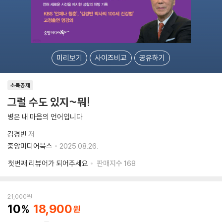
미리보기
사이즈비교
공유하기
소득공제
그럴 수도 있지~뭐!
병은 내 마음의 언어입니다
김경빈
저
중앙미디어북스
2025.08.26.
첫번째 리뷰어가 되어주세요
판매지수
168
21,000
원
10
18,900