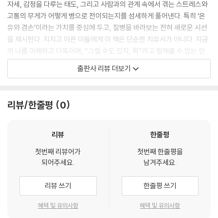
자세, 감정을 다루는 태도, 그리고 사람과의 관계 속에서 겪는 스트레스와
고통의 무게가 어떻게 병으로 전이되는지를 섬세하게 풀어낸다. 특히 ‘온
유와 겸손’이라는 가치를 중심에 두고, 질병을 바라보는 전혀 새로운 시선
을 제시한다. 지치고 아픈 이들에게 이 책은 단순한 치유서가 아니다. 지금
의 나를 이해하고 다독이며, “그럴 수도 있지, 뭐”라고 말해줄 수 있는 인
생의 주치의 같은 친구다. 단순한 건강 지침서를 넘어, 인간 내면의 평화를
출판사 리뷰 더보기
찾는 여행에 함께할 수 있을 것이다.
“병은 마음에서 오고, 치유는 태도에서 시작된다”
리뷰/한줄평
0
- 마음과 삶을 다독이는 한의학 인문서
『그럴 수도 있지-뭐!』는 단순한 건강서가 아니다. 이 책은 한의학 박사이
리뷰
한줄평
자 50여 년 진료 경력의 저자 김경빈 한의학 박사가 전하는, ‘마음과 몸의
첫번째 리뷰어가
첫번째 한줄평을
통합 치유’에 관한 성찰이자 실천적 지침서다.
되어주세요.
남겨주세요.
오늘날 수많은 사람이 만성두통, 불면, 갱년기 장애, 우울과 불안 같은 정
리뷰 쓰기
한줄평 쓰기
서적 증상에 시달리고 있지만, 진단은 모호하고 치료는 더디기만 하다. 저
자는 “병은 행복하지 못한 마음으로부터 온다”고 말한다. 나를 괴롭히는
혜택 및 유의사항
혜택 및 유의사항
스트레스는 타인이 만든 것이 아니라, ‘내 인격이 만든 것’이라는 깨달음을