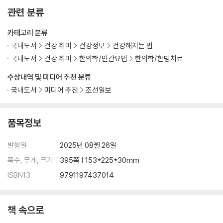
관련 분류
카테고리 분류
국내도서
건강 취미
건강정보
건강해지는 법
국내도서
건강 취미
한의학/민간요법
한의학/한방치료
수상내역 및 미디어 추천 분류
국내도서
미디어 추천
조선일보
품목정보
발행일
2025년 08월 26일
쪽수, 무게, 크기
395쪽 | 153*225*30mm
ISBN13
9791197437014
책 속으로