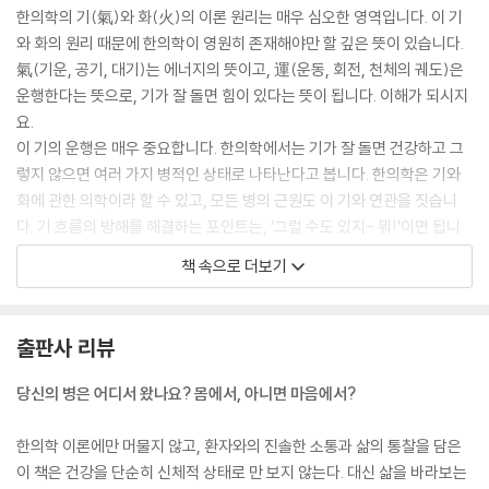
한의학의 기(氣)와 화(火)의 이론 원리는 매우 심오한 영역입니다. 이 기
와 화의 원리 때문에 한의학이 영원히 존재해야만 할 깊은 뜻이 있습니다.
氣(기운, 공기, 대기)는 에너지의 뜻이고, 運(운동, 회전, 천체의 궤도)은
운행한다는 뜻으로, 기가 잘 돌면 힘이 있다는 뜻이 됩니다. 이해가 되시지
요.
이 기의 운행은 매우 중요합니다. 한의학에서는 기가 잘 돌면 건강하고 그
렇지 않으면 여러 가지 병적인 상태로 나타난다고 봅니다. 한의학은 기와
화에 관한 의학이라 할 수 있고, 모든 병의 근원도 이 기와 연관을 짓습니
다. 기 흐름의 방해를 해결하는 포인트는, ‘그럴 수도 있지- 뭐!’이면 됩니
다. 나는 이 기에 가장 큰 영향을 미치는 요소는 마음가짐이라고 단언하고
책 속으로 더보기
싶습니다.
그중에서도 욕심과 탐욕, 그리고 시기와 질투입니다. 그러면 이 욕심으로
기인한 질병의 원인을 차단하는 방법은 없을까? 살펴보기로 하겠습니다.
출판사 리뷰
청빈(빈·貧) - 많이 벌어서 나눔. 탐욕(탐·貪) - 지나치게 벌어서 움켜쥠.
그래서 피가 탁해지고 동맥경화, 당뇨, 심장병, 비만, 암 등이 발생하기 쉬
당신의 병은 어디서 왔나요? 몸에서, 아니면 마음에서?
운 환경이 된다고 보는 것이 한의학입니다
--- 본문 중에서
한의학 이론에만 머물지 않고, 환자와의 진솔한 소통과 삶의 통찰을 담은
이 책은 건강을 단순히 신체적 상태로 만 보지 않는다. 대신 삶을 바라보는