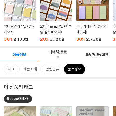
썸네일인덱스잇 (점착
모이스트 토크잇 (반투
스티키라인업 (점착식
네
메모지)
명 점착 메모지)
메모지)
광
30
2,100
20
3,120
30
2,730
3
%
%
%
원
원
원
리뷰/한줄평
상품정보
배송/반품/교환
0
태그
제품소개
관련분류
품목정보
이 상품의 태그
#2026다이어리