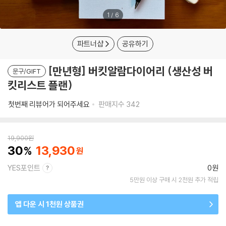
1
/
6
파트너샵
공유하기
[만년형] 버킷알람다이어리 (생산성 버
문구/GIFT
킷리스트 플랜)
첫번째 리뷰어가 되어주세요
판매지수
342
19,900
원
30
13,930
YES포인트
0원
5만원 이상 구매 시 2천원 추가 적립
앱 다운 시 1천원 상품권