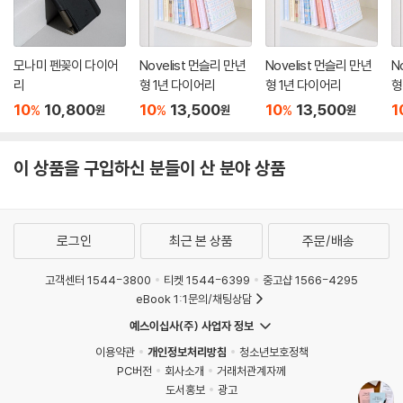
모나미 펜꽂이 다이어
Novelist 먼슬리 만년
Novelist 먼슬리 만년
N
리
형 1년 다이어리
형 1년 다이어리
형
10
10,800
10
13,500
10
13,500
1
%
%
%
원
원
원
이 상품을 구입하신 분들이 산 분야 상품
로그인
최근 본 상품
주문/배송
고객센터 1544-3800
티켓 1544-6399
중고샵 1566-4295
eBook 1:1문의/채팅상담
예스이십사(주) 사업자 정보
이용약관
개인정보처리방침
청소년보호정책
PC버전
회사소개
거래처관계자께
도서홍보
광고