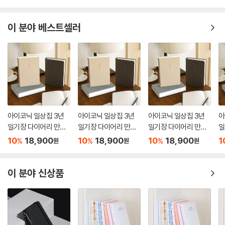
이 분야 베스트셀러
아이코닉 일상집 3년
아이코닉 일상집 3년
아이코닉 일상집 3년
아
일기장 다이어리 만년
일기장 다이어리 만년
일기장 다이어리 만년
일
감사일기
감사일기
감사일기
감
10
18,900
10
18,900
10
18,900
1
%
%
%
원
원
원
이 분야 신상품