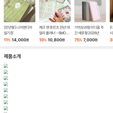
[만년형] 니어앤디어
체크 앤 후르츠 만년 데
기억보관함 미디움 주
[
일기장
일리 플래너 - 6MON
간 세로형 2026년
시
THS
11
14,000
10
10,800
75
7,000
3
%
%
%
원
원
원
제품소개