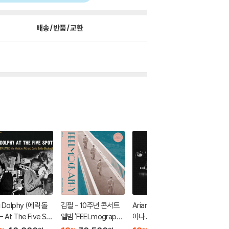
배송/반품/교환
c Dolphy (에릭 돌
김필 - 10주년 콘서트
Ariana Grande (아리
Guns N
- At The Five Sp
앨범 'FEELmograph
아나 그란데) - K Bye
앤 로지스) 
, Volume 1 [클리어
y' [LP + DVD]
For Now [swt Live]
'87-'9