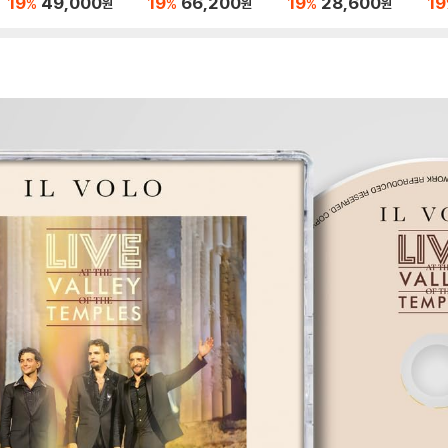
19
49,000
19
66,200
19
28,600
19
%
%
%
원
원
원
LIVE
플래터 컬러 3LP]
컬러