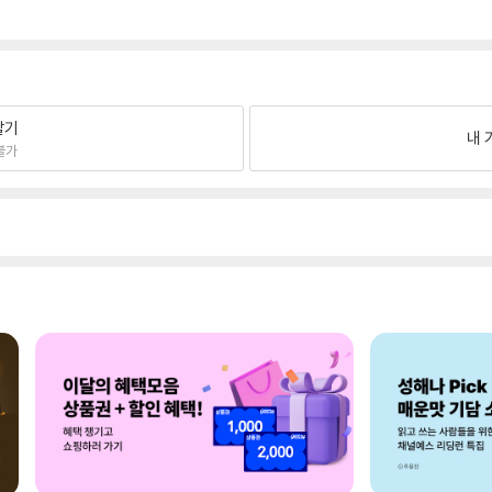
팔기
내 
불가