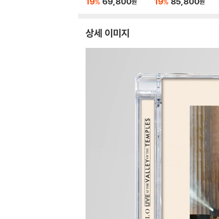
19
69,800
19
85,800
%
%
원
원
이트 컬러 2LP]
상세 이미지