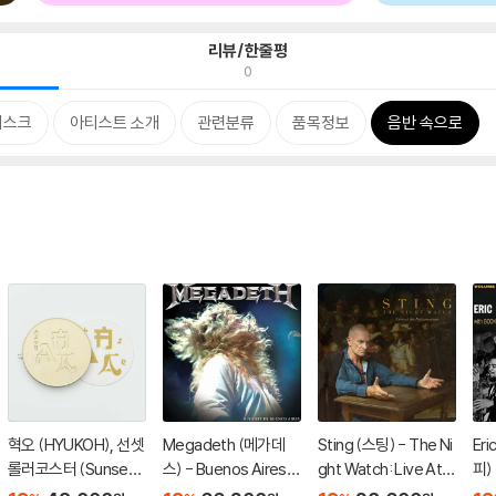
리뷰/한줄평
0
디스크
아티스트 소개
관련분류
품목정보
음반 속으로
혁오 (HYUKOH), 선셋
Megadeth (메가데
Sting (스팅) - The Ni
Eri
롤러코스터 (Sunset R
스) - Buenos Aires 2
ght Watch: Live At T
피) 
ollercoaster) - AAA
005 [퍼플 앤 블랙 스
he Rijksmuseum
ot