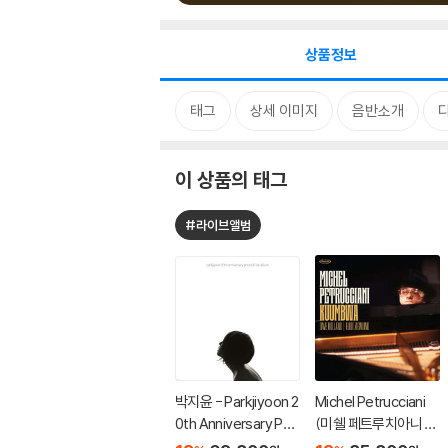
상품정보
태그
상세 이미지
음반소개
이 상품의 태그
#라이브앨범
박지윤 - Parkjiyoon 2
Michel Petrucciani
0th Anniversary Pho
(미쉘 페트루치아니 ) -
to & Live Album [화
Kuumbwa [2LP]