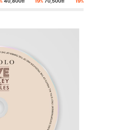
40,800
19
70,500
19
43,000
19
1
%
%
%
%
원
원
원
 LP]
스 라이브
993 [4