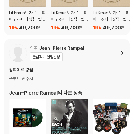
Lili Kraus 모차르트: 피
Lili Kraus 모차르트: 피
Lili Kraus 모차르트: 피
아노 소나타 1집 - 릴리
아노 소나타 5집 - 릴리
아노 소나타 3집 - 릴리
크라우스 (Mozart: C
크라우스 (Mozart: C
크라우스 (Mozart: C
19
49,700
19
49,700
19
49,700
%
%
%
원
원
원
omplete Piano Wor
omplete Piano Wor
omplete Piano Wor
ks Vol. 1) [LP]
ks Vol. 5) [LP]
ks Vol. 3) [LP]
연주
Jean-Pierre Rampal
관심작가 알림신청
장피에르 랑팔
플루트 연주자
Jean-Pierre Rampal
의 다른 상품