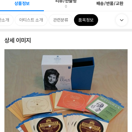
리뷰/한줄평
상품정보
배송/반품/교환
0
반소개
아티스트 소개
관련분류
품목정보
상세 이미지