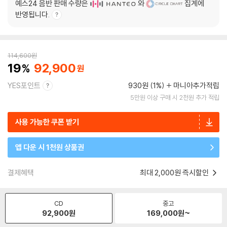
예스24 음반 판매 수량은
와
집계에
반영됩니다.
114,600
원
19
92,900
YES포인트
930원 (1%)
마니아추가적립
5만원 이상 구매 시 2천원 추가 적립
사용 가능한 쿠폰 받기
앱 다운 시 1천원 상품권
결제혜택
최대 2,000원 즉시할인
CD
중고
92,900
원
169,000
원~