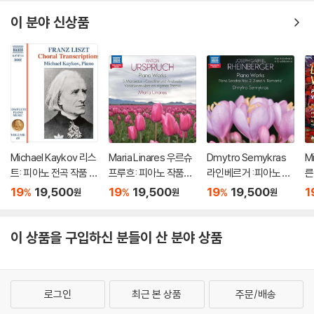
n Piano Competitio
n) [2LP]
이 분야 신상품
Michael Kaykov 리스
Maria Linares 우르슈
Dmytro Semykras
M
트: 피아노 전곡 작품 6
프루흐: 피아노 작품집
라인베르거 :피아노 작
른
9집 (Liszt: Complet
(Urspruch: Piano Wo
품 (Rheinberger: Pia
(V
19
19,500
19
19,500
19
19,500
1
%
%
%
원
원
원
e Piano Music Vol. 6
rks - Romantic Pian
no Works - Romanti
s 
9)
o Vol. 6)
c Piano Vol. 10)
d
이 상품을 구입하신 분들이 산 분야 상품
로그인
최근 본 상품
주문/배송