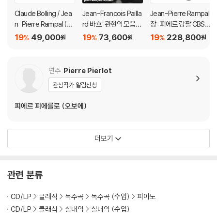
Claude Bolling / Jea
Jean-Francois Pailla
Jean-Pierre Rampal
n-Pierre Rampal (클
rd 바흐: 관현악 모음
장-피에르 랑팔 CBS,
로드 볼링 / 장 피에르
곡, 협주곡 - 장-프랑스
RCA, 소니 클래식 녹음
19
49,000
19
73,600
19
228,800
%
%
%
원
원
원
랑팔) - 플루트와 재즈
와 파야르 (Bach: Orc
모음집 (The Comple
피아노 트리오를 위한
hestral Works, Conc
te CBS Masterwork
모음곡 [그린 컬러 LP]
ertos)
s Recordings)
연주
Pierre Pierlot
관심작가 알림신청
피에르 피에를로 (오보에)
더보기
관련 분류
CD/LP
클래식
독주곡
독주곡 (수입)
피아노
CD/LP
클래식
실내악
실내악 (수입)