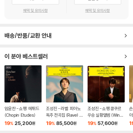
혜택 및 유의사항
혜택 및 유의사항
배송/반품/교환 안내
이 분야 베스트셀러
임윤찬 - 쇼팽: 에튀드
조성진 - 라벨: 피아노
조성진 - 쇼팽 콩쿠르
손
(Chopin: Etudes)
독주 전곡집 (Ravel: T
우승 실황앨범 (Winne
아
he Complete Solo Pi
r of the 17th Internat
za
19
25,200
19
85,500
19
57,600
1
%
%
%
원
원
원
ano Works) [3LP]
ional Fryderyk Chopi
o