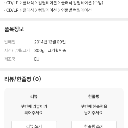
CD/LP
클래식
컴필레이션
클래식 컴필레이션 (수입)
CD/LP
클래식
컴필레이션
인물별 컴필레이션
품목정보
발매일
2014년 12월 09일
시간/무게/크기
300g | 크기확인중
제조국
EU
리뷰/한줄평
0
리뷰
한줄평
첫번째 리뷰어가
첫번째 한줄평을
되어주세요.
남겨주세요.
리뷰 쓰기
한줄평 쓰기