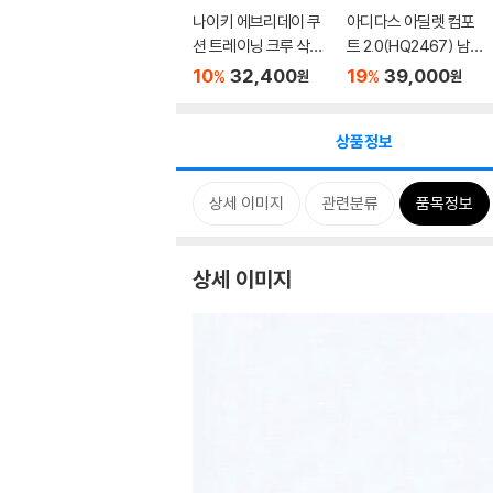
나이키 에브리데이 쿠
아디다스 아딜렛 컴포
션 트레이닝 크루 삭스
트 2.0(HQ2467) 남여
(6켤...
공용 ...
10
32,400
19
39,000
%
%
원
원
상품정보
상세 이미지
관련분류
품목정보
상세 이미지