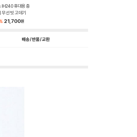
 IH240 휴대용 충
 무선 빗 고데기
21,700
%
원
배송/반품/교환