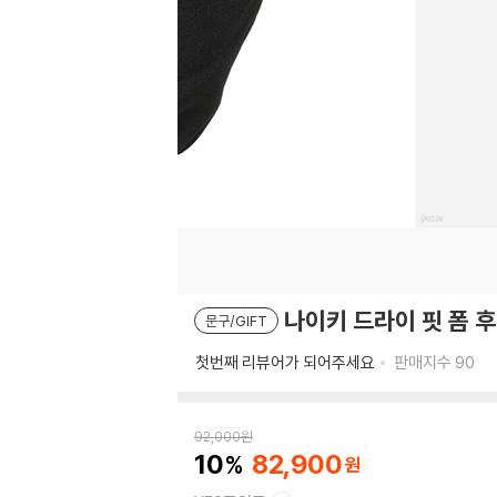
나이키 드라이 핏 폼 후
문구/GIFT
첫번째 리뷰어가 되어주세요
판매지수
90
92,000
원
10
82,900