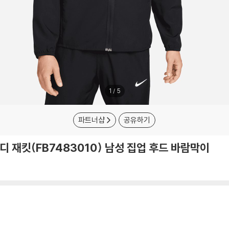
1
/
5
파트너샵
공유하기
디 재킷(FB7483010) 남성 집업 후드 바람막이