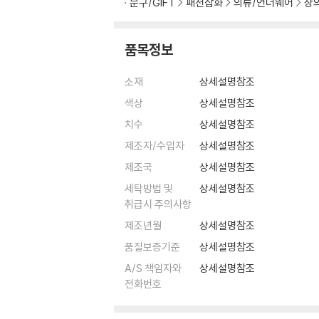
문구/GIFT
패션잡화
의류/언더웨어
상
품목정보
소재
상세설명참조
색상
상세설명참조
치수
상세설명참조
제조자/수입자
상세설명참조
제조국
상세설명참조
세탁방법 및
상세설명참조
취급시 주의사항
제조년월
상세설명참조
품질보증기준
상세설명참조
A/S 책임자와
상세설명참조
전화번호