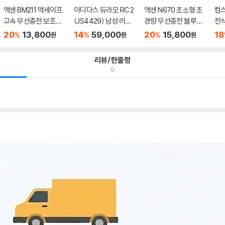
액센 BM211 맥세이프
아디다스 듀라모 RC 2
액센 N670 초소형 초
컴스
고속 무선충전 보조배
(JS4429) 남성 러닝
경량 무선충전 블루투
전식
터리
화 런...
스 이...
20
13,800
14
59,000
20
15,800
18
%
%
%
원
원
원
리뷰/한줄평
0