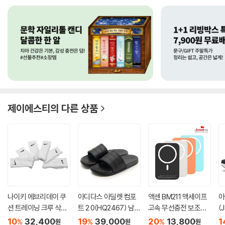
제이에스티
의 다른 상품
나이키 에브리데이 쿠
아디다스 아딜렛 컴포
액센 BM211 맥세이프
아
션 트레이닝 크루 삭스
트 2.0(HQ2467) 남여
고속 무선충전 보조배
(
(6켤...
공용 ...
터리
화 
10
32,400
19
39,000
20
13,800
1
%
%
%
원
원
원