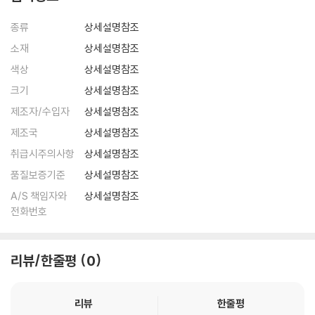
종류
상세설명참조
소재
상세설명참조
색상
상세설명참조
크기
상세설명참조
제조자/수입자
상세설명참조
제조국
상세설명참조
취급시주의사항
상세설명참조
품질보증기준
상세설명참조
A/S 책임자와
상세설명참조
전화번호
리뷰/한줄평
0
리뷰
한줄평