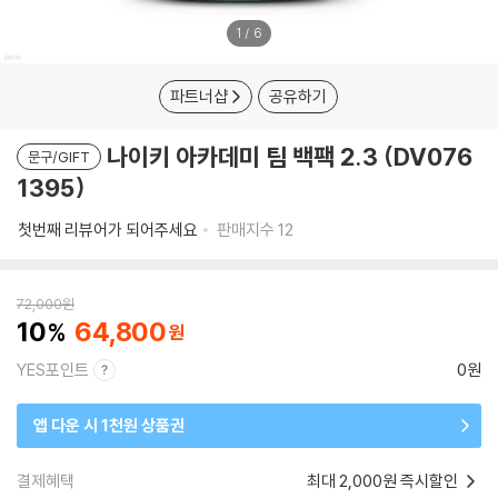
1
/
6
파트너샵
공유하기
나이키 아카데미 팀 백팩 2.3 (DV076
문구/GIFT
1395)
첫번째 리뷰어가 되어주세요
판매지수
12
72,000
원
10
64,800
YES포인트
0원
앱 다운 시 1천원 상품권
결제혜택
최대 2,000원 즉시할인