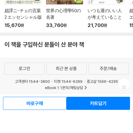
超譯ニ-チェの言葉
世界の心理學50の
いつも運のいい人
2 エッセンシャル版
名著
が考えていること
15,670
33,760
21,700
1
원
원
원
이 책을 구입하신 분들이 산 분야 책
로그인
최근 본 상품
주문/배송
고객센터 1544-3800
티켓 1544-6399
중고샵 1566-4295
eBook 1:1문의/채팅상담
예스이십사(주) 사업자 정보
바로구매
카트담기
이용약관
개인정보처리방침
청소년보호정책
PC버전
회사소개
거래처관계자께
도서홍보
광고
Copyright © YES24 Corp. All Rights Reserved.
MATOM7