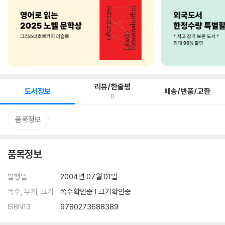
리뷰/한줄평
도서정보
배송/반품/교환
0
품목정보
품목정보
발행일
2004년 07월 01일
쪽수, 무게, 크기
쪽수확인중 | 크기확인중
ISBN13
9780273688389