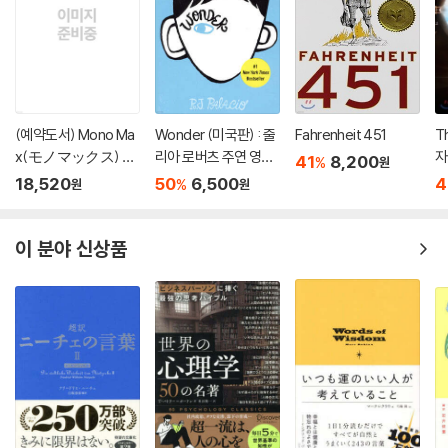
(예약도서) Mono Ma
Wonder (미국판) : 줄
Fahrenheit 451
T
x(モノマックス) 20
리아 로버츠 주연 영화
자
41
8,200
%
원
26年10月號
'원더' 원작 소설
18,520
50
6,500
4
%
원
원
이 분야 신상품