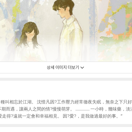
상세 이미지 더보기
一種叫相忘於江湖。 沈惜凡因?工作壓力經常徹夜失眠，無奈之下只
期而遇，讓兩人之間的情?慢慢萌芽。 ………… 一小時，幾味藥，
愛走得?遠就一定會和幸福相見。 因?愛?，是我做過最好的事。”