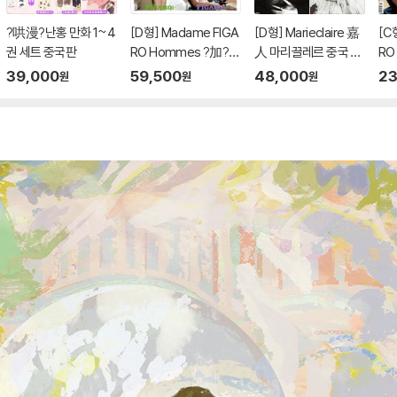
?哄漫?난홍 만화 1~4
[D형] Madame FIGA
[D형] Marieclaire 嘉
[C
권 세트 중국판
RO Hommes ?加?
人 마리끌레르 중국 20
RO
마담 피가로 옴므 중국
26년 07월호 : 장릉혁
마담
39,000
59,500
48,000
23
원
원
원
2026년 05월 : 하창희
(?凌赫) 커버 (표지 미
20
&하연조 (何昶希＆
정 / A형 잡지+B형 잡
&
何衍朝) 커버 (A형 잡
지+C형 잡지+카드 9
何衍
지+B형 잡지+C형 잡
장)
지+
지+랜덤 카드 21장
+인생 네컷 1장+접이
식 우표)