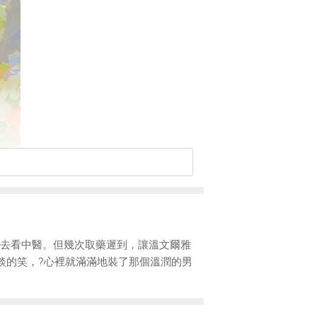
好去看中醫。但幾次取藥遲到，讓溫文爾雅
淡淡的笑，?心裡就滿滿地裝了那個溫潤的男