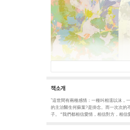
책소개
"這世間有兩種感情：一種叫相濡以沫，
的主治醫生何蘇葉?是掛念。而一次次的不
子。 “我們都相信愛情，相信對方，相信