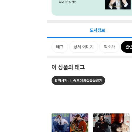
도서정보
태그
상세 이미지
책소개
관
이 상품의 태그
#워시환니_중드에빠질줄몰랐지