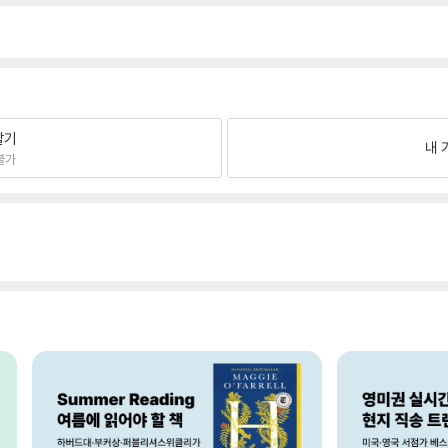
팔기
내 
불가