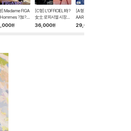
형] Madame FIGA
[C형] L’OFFICIEL 時?
[A형] Happer's BAZ
當我飛奔
 Hommes ?加?
女士 로피시엘 시장여
AAR MEN 芭莎男士
분향니 내가 너에게 달
 피가로 옴므 중국
사 중국 2026년 05월
하퍼스 바자 맨 중국 20
려갈 때
,000
36,000
29,000
10
2
%
원
원
원
26년 05월 : 하창희
호 : 후명호 (侯明昊)
26년 08월호 : 후명호
하연조 (何昶希＆
커버 (A형 잡지+B형
(侯明昊) 커버 (A형
朝) 커버 (C형 잡
잡지+카드 7장)
잡지+카드 3장)
랜덤 카드 6장)