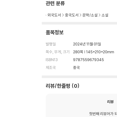
관련 분류
외국도서
중국도서
문학/소설
소설
품목정보
발행일
2024년 11월 01일
쪽수, 무게, 크기
280쪽 | 145*210*20mm
ISBN13
9787559679345
제조국
중국
리뷰/한줄평
0
리뷰
첫번째 리뷰어가 