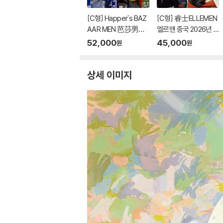
[C형] Happer's BAZ
[C형] 睿士ELLEMEN
AAR MEN 芭莎男士
엘르맨 중국 2026년 0
하퍼스 바자 맨 중국 20
6월호 : 진철원 (?哲?)
52,000
45,000
원
원
26년 08월호 : 후명호
커버 (A형 잡지+B형
(侯明昊) 커버 (A형
잡지+카드 10장+포스
잡지+B형 잡지+카드
터 1장+엽서 1장)
상세 이미지
8장)