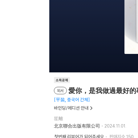
소득공제
愛你，是我做過最好的事 
외서
平裝, 중국어 간체
바인딩/에디션 안내
笙離
北京聯合出版有限公司
2024.11.01.
첫번째 리뷰어가 되어주세요
판매지수
150