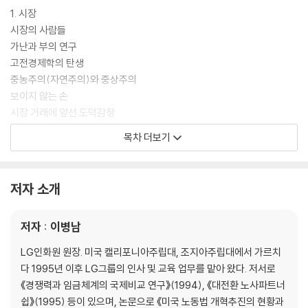
1. 시장
시장의 사람들
가난과 부의 연구
고전경제학의 탄생
중농주의(자연주의)와 중상주의
보이지 않는 손
시장 거래에 앞선 도덕감정
수요와 공급 곡선
목차 더보기
기계론적 이성주의
유기론적 생태주의
진화의 새로운 관점-경쟁과 협조
저자 소개
다양성의 이유
공유지의 비극
저자 : 이병남
시장과 정부의 이분법
공유지의 비극을 넘어서
LG인화원 원장. 미국 캘리포니아주립대, 조지아주립대에서 가르치
사회적 자본의 공유 조건
다 1995년 이후 LG그룹의 인사 및 교육 업무를 맡아 왔다. 저서로
공유경제와 지속가능성
《경쟁력과 임금체계의 국제비교 연구》(1994), 《대전환 노사파트너
시장 이해의 전통과 전망
쉽》(1995) 등이 있으며, 논문으로 《미국 노동법 개혁추진의 현황과