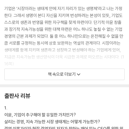
기업은 ‘시장이라는 생태계 안에 자기 자리가 있는 생명체’라고 나는 가정
참고문헌
한다. 그래서 생명이 본디 자신을 지키며 번성하려는 본성이 있듯, 기업도
저자에 대하여
스스로의 생존과 번영을 위한 자구책을 찾게 마련이다. 단기적 이윤 창출
과 장기적 지속가능성을 위한 대책 마련은 어느 하나도 놓칠 수 없는 기업
경영의 근본 과제가 되었다. 둘 중 어느 하나만으로는 온전해질 수 없을 만
큼 서로를 규정하는 동시에 상호 보완하는 역설의 관계이다. 시장이라는
생태계를 함께 지키며 생존하고 성장하고 번성해야 하는 기업에게 있어,
지금은 지속가능한 생산양식이 더욱 시급한 과제로 떠오르는 시대이다. (1
16쪽)
책 속으로 더보기
기업은 왜 존재하는가. 어렵고 절박한 생존 조건을 감내하며 사업을 하는
이유가 어떤 기업에게는 ‘이윤 극대화’일 수 있다. 이 같은 선택도 가능하지
만 이윤 추구만으로 기업과 삶의 의미를 진정으로 빛나게 할 지속가능한
출판사 리뷰
가치를 대체하기에는 무리가 있다. 오래도록 번성하는 기업은 무엇보다 분
명한 철학을 존재 목적으로 추구하고 있다. 더 많은 이윤을 남기고 더 높은
1.
경영성과를 내는 데 몰두해야 하지만, 진정으로 고객과 사회에 유익한 방
이윤, 기업이 추구해야 할 유일한 가치인가?
향을 추구하는 기업이 실제로 훨씬 큰 성과를 낸다. (123쪽)
살리는 경영, 지속 가능한 시장 생태계는 어떻게 가능한가?
경영 이론가이자 현장 경영자인 저자가 전하는 깨어 있는 CEO를 위한 위