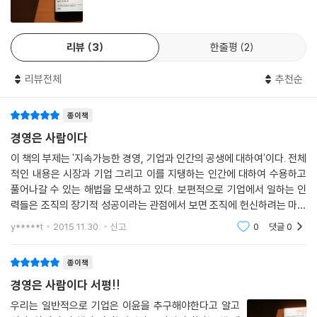
같은 사실의 대표적 증거이다. 머크는 2차 세계대전 중 페니실린을 약품으
이제 그가 값진 선물을 한아름 안고 돌아온 느낌이다. 저서에 그의 지성과
로 대량생산해 부상 군인을 위한 치료제로 상품화시킨 사실로 유명하다.
인간미가 적절히 녹아 흘러 잔잔한 공감을 일으킨다. 학습, 사회봉사, 인생
퇴임을 앞둔 그가 “의약품은 환자를 위한 것이지 결코 이윤을 위한 게 아니
리뷰
3
한줄평
2
역정의 구비구비마다 그가 보인 용기, 헌신과 노력에 박수를 보낸다. 이래
라는 사실을 잊지 않기 위해서 우리는 부단히 노력하고 있다. 우리가 이것
서 청출어람이란 말이 있나 보다.”
만 제대로 기억한다면, 이윤은 저절로 따라온다. 이것을 더 잘 기억할수록,
리뷰전체
추천순
김병주_서강대학교 명예교수
이윤은 더 커진다.”고 연설한 내용은 히포크라테스 선서만큼이나 의료계,
과학계, 기업경영 전반 여러 분야에서도 회자되는 이야기이다. (123~124
종이책
“잦은 해외출장과 격무에도 이병남 사장은 틈만 나면 제주를 찾아 올레 길
쪽 내용)
을 걷는다. 그가 유독 숲 구간을 좋아하는 이유를 이 책을 읽고서야 비로소
경영은 사람이다
생존문제와 치열한 경쟁 속에 높여 있는 기업이 월말 결산과 분기별 실적
알게 되었다. 시장이라면 약육강식의 논리가 지배하는 정글쯤으로 이해하
이 책의 부제는 '지속가능한 경영, 기업과 인간의 공생에 대하여'이다. 전체
집계에 몰두하다 보면 근본정신을 잃게 마련이다. 시장의 압력에 휘둘리다
던 내게 이 책은 시장이 유연하고 지속가능한 생태를 지닌 숲이라는 걸 알
적인 내용은 시장과 기업 그리고 이를 지탱하는 인간에 대하여 수용하고
보면 존재 이유 또한 잊어버리기 십상이다. 그런데 신기하게도 실적과 수
게 해주었다. 이론과 현장을 겸비한 그의 첫 역작은 경영을 공부하는 이들
풀어나갈 수 있는 해법을 모색하고 있다. 보편적으로 기업에서 일하는 인
치보다 근본 존재 이유를 잘 기억하면 할수록 이윤이 더 높아진다는 기업
에게는 깊이를, 일반인들에게는 시장에 대한 이해를 선사할 것이다.”
력들은 조직의 장기적 성공이라는 관점에서 보면 조직에 헌신하려는 마음
이윤의 특성, 이 같은 역설적 상황에 대해 저자는 다음과 같이 정리한다.
서명숙 _제주올레 이사장
이 부족하다. 어떻게 하면 이런 부하직원들이 업무에 대한 충성심을 갖게
y*****t
2015.11.30.
신고
0
댓글
0
“이윤의 역설(paradox of profit)이란 말이 있다. 이윤만 좇다 보면 이윤
할 수 있을까?
은 자꾸 도망가는데, 원래의 사업 본질에 충실하면 오히려 이윤이 따라온
“이 책에서는 인간에 대한 이해를 바탕으로 시장을 이해하려는 한 학자의
종이책
다는 것이다.”(125쪽) 그리고 다음과 같이 기업을 재정의한다.
통찰이 돋보인다. 저자는 동서양의 철학과 문화, 과거와 현재의 경제와 사
경영은 사람이다 서평!!
회를 넘나들면서, 자폐증에 걸린 경영을 비판하고 오늘의 시장에서 인간이
기업은 ‘시장이라는 생태계 안에 자기 자리가 있는 생명체’라고 나는 가정
라는 희망을 읽는다. 책장을 넘길 때마다 석학으로부터 한 수 가르침을 얻
우리는 일반적으로 기업은 이윤을 추구해야한다고 알고
한다. 그래서 생명이 본디 자신을 지키며 번성하려는 본성이 있듯, 기업도