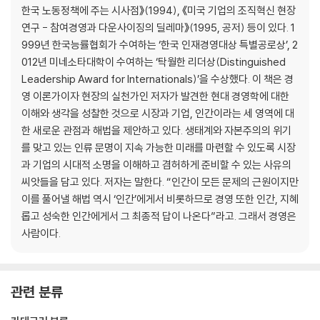
한국 노동정책에 주는 시사점》(1994), 《미국 기업의 조직혁신 현장
2. 기업
연구 - 참여경영과 다운사이징의 딜레마》(1995, 공저) 등이 있다. 1
기업의 이윤 극대화 신화
999년 한국능률협회가 수여하는 ‘한국 인재경영대상 특별공로상’, 2
기업은 생명체라는 비유
012년 미네소타대학이 수여하는 ‘탁월한 리더상(Distinguished
생명을 위한 자양분
Leadership Award for Internationals)’을 수상했다. 이 책은 경
기업의 존재 이유
영 이론가이자 현장의 실천가인 저자가 발견한 현대 경영학에 대한
이윤의 역설
이해와 생각을 성찰한 것으로 시장과 기업, 인간이라는 세 영역에 대
한국의 기업 재벌
한 새로운 관점과 해법을 제안하고 있다. 생태계와 자본주의의 위기
대안적 지배구조
를 맞고 있는 인류 문명이 지속 가능한 미래를 마련할 수 있도록 시장
월가를 점령하라
과 기업의 시대적 소명을 이해하고 겸허하게 준비할 수 있는 사유의
희망의 기업들
씨앗들을 담고 있다. 저자는 말한다. “인간이 모든 문제의 근원이지만
각성의 시대
이를 풀어낼 해법 역시 ‘인간’에게서 비롯하므로 경영 또한 인간, 지혜
깨어 있는 자본주의
롭고 성숙한 인간에게서 그 최종적 답이 나온다”라고. 그래서 경영은
사랑받는 기업
사람이다.
기업의 사회적 책임
리더와 리더십
관련 분류
3. 인간
배움의 기쁨