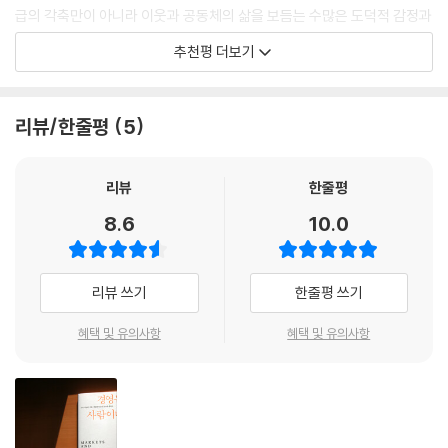
하지만 사람이 먹기 위해서만 사는 게 아니듯 기업도 이익만 내려고 존재
급의 각축만이 아니라 이웃과 공동체의 삶을 보듬는 수많은 도덕적 감정과
서 존재감으로, 존재감에서 주인정신으로, 주인정신에서 창의와 자율로
해서는 안 된다”고 주장한다.
정서, 천수관음보살의 손길, 인내천의 인간애가 동시에 작동하는 공간, 그
이어질 때 개인은 성장하고 기업은 튼튼하고 유연해진다. (250쪽)
추천평 더보기
고객 만족과 직원 행복을 무시하거나 지역사회의 지지를 받지 못하는 ‘이
것이 바로 ‘보이지 않는 손’이 빚어내는 시장이다. 사회적 기업이라고 특별
윤 극대화’는 기업의 지속적 성장을 지켜줄 수 없다는 점을 존 매키는 상세
한 게 아니다. 무한경쟁 속에 소멸되는 우애의식을 회복하는 주체, 위협받
당시 메러디스 빅토리아호의 선장은 음식은커녕 마실 물도 화장실도 없는
히 증명했다. 작은 식료품 가게에서 출발해 30년 넘도록 성장하며 참신한
는 생태계에 치유의 호르몬을 생산하는 생명체다.
화물선에 부둣가에서 떨고 있던 1만 4천명을 모두 태우고 단 한 명의 희생
리뷰/한줄평
5
성공신화를 이루어낸 기업가로서 자신의 현장 경험을 토대로 생생하게 증
공멸을 예고하는 ‘현대’의 운명적 행진을 구제할 신비의 명약이 우리가 일
자도 없이, 심지어 다섯 명의 아기가 탄생하는 ‘생명의 항해’를 무사히 마쳤
언하였다. 세계적 저명인사가 된 매키는 인터뷰나 자신의 블로그에 “자본
찍이 내다 버린 근대적 이상주의에서 발견된다고 해서 전혀 이상할 게 없
다. 6.25 전쟁의 포성이 한창이던 1950년 12월 크리스마스를 전후한 사흘
주의는 사회의 필요악이며, 해체가 아닌 개선의 대상”이라고 강조하며 자
다. 경영학 박사이자 경영자인 필자가 20년 현장체험에서 건져 올린 이 생
리뷰
한줄평
간의 일이었다. (257쪽)
신의 기업철학과 사회?경제문제에 대한 해법을 제시한다. (163~166쪽
태론적 교훈은 시장, 기업, 인간이 삼위일체가 되는 질서로 안내한다.”
--- 본문 중에서
8.6
10.0
내용)
송호근_서울대학교 사회학과 교수
기업은 왜 존재하는가. 어렵고 절박한 생존 조건을 감내하며 사업을 하는
“기업의 존재 이유에서 시작하여 기업과 인간이라는 결말로 가는 이 책을
리뷰 쓰기
한줄평 쓰기
이유가 어떤 기업에게는 ‘이윤 극대화’일 수 있다. 이 같은 선택도 가능하지
읽으며, 늘 대하던 기업과 그 속에서의 하루하루를 다시 한 번 돌아보는 계
만 이윤 추구만으로 기업과 비즈니스의 의미를 진정으로 빛나게 할 지속가
기가 되었다. 살아 있는 기업, 깨어 있는 자본주의는 역시 사람에 대한 시선
혜택 및 유의사항
혜택 및 유의사항
능한 가치로 보기에는 무리가 있다. 오래도록 번성하는 기업은 무엇보다
에서 가능해진다는 생각이 그 어느 때보다 중요한 시대에 일독을 권하고
분명한 철학을 존재 목적으로 추구하고 있다. 더 많은 이윤을 남기고 더 높
싶은 책이다.”
은 경영성과를 내는 데 몰두해야 하지만, 진정으로 고객과 사회에 유익한
박용만 _두산그룹 회장, 대한상공회의소 회장
방향을 추구하는 기업이 실제로 훨씬 큰 성과를 낸다.
존 매키의 홀푸드마켓은 물론이고 세계 최초 제약회사 머크(Merck)는 이
“오래전 한 젊은이에게 정신이 번쩍 들라고 얼음물 세례를 준 적이 있는데,