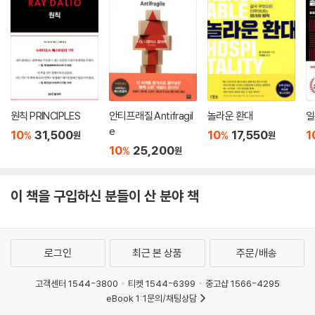
‘기계론적 이성주의’가 승한 오늘날의 자본주의는 시장, 기업, 인간을 파국
으로 몰고 갈 것임을 확신하는 그는 ‘유기체적 생태주의’로의 대전환을 촉
구한다. 시장은 인류가 살아갈 삶의 터전이자 에코시스템이다. 수요와 공
급의 각축만이 아니라 이웃과 공동체의 삶을 보듬는 수많은 도덕적 감정과
정서, 천수관음보살의 손길, 인내천의 인간애가 동시에 작동하는 공간, 그
것이 바로 ‘보이지 않는 손’이 빚어내는 시장이다. 사회적 기업이라고 특별
한 게 아니다. 무한경쟁 속에 소멸되는 우애의식을 회복하는 주체, 위협받
원칙 PRINCIPLES
안티프래질 Antifragil
놀라운 환대
일
는 생태계에 치유의 호르몬을 생산하는 생명체다.
e
10
31,500
10
17,550
1
%
%
원
원
공멸을 예고하는 ‘현대’의 운명적 행진을 구제할 신비의 명약이 우리가 일
10
25,200
%
원
찍이 내다 버린 근대적 이상주의에서 발견된다고 해서 전혀 이상할 게 없
다. 경영학 박사이자 경영자인 필자가 20년 현장체험에서 건져 올린 이 생
이 책을 구입하신 분들이 산 분야 책
태론적 교훈은 시장, 기업, 인간이 삼위일체가 되는 질서로 안내한다.
2.
로그인
최근 본 상품
주문/배송
시장은 공감 능력이 살아 있는 사회적 존재들이 벌이는 축제의 장,
기업은 시장이라는 생태계 안에 자기 자리가 있는 생명체,
고객센터 1544-3800
티켓 1544-6399
중고샵 1566-4295
인간은 모든 문제의 근원이자 이를 해결할 궁극의 답이다.
eBook 1:1문의/채팅상담
생산과정의 요소인 동시에 존엄한 존재인 노동하는 인간의 역설을 어떻게