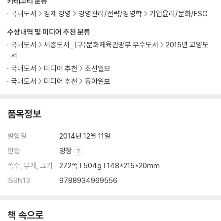
카테고리 분류
인간에 대한 이해
국내도서
경제 경영
경영관리/전략/경영학
기업윤리/문화/ESG
한국적 낭만주의
나와의 첫 대면
수상내역 및 미디어 추천 분류
낙방
국내도서
세종도서_(구)문화체육관광부 우수도서
2015년 교양도
석방
서
이상주의자의 금과옥조
국내도서
미디어 추천
조선일보
인간 현상
국내도서
미디어 추천
동아일보
노동하는 인간
자원인가? 원천인가?
기능적 불평등성의 원리
품목정보
존재론적 평등성의 원리
삶과 노동
발행일
2014년 12월 11일
혼돈과 모순의 시대
판형
양장
상보성의 원리
쪽수, 무게, 크기
272쪽 | 504g | 148*215*20mm
노동하는 인간의 모순과 역설
ISBN13
9788934969556
인간 존중 경영
대.한.민.국.
책 속으로
나오며