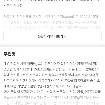
기돌파의 비전.
개인의 능력과 성과의 차이를 무시하면 기업의 생명력은 그만큼 떨어져 경
쟁에 밀릴 수밖에 없다. 그것이 ‘시장의 작동원리’라는 환경적 요소다. 기업
자유주의 시장경제를 표방하는 잡지 [리즌(Reason)]은 2005년 10월,
은 거기에 적응해야 하니 노동하는 인간의 ‘기능적 불평등성’을 인정해야
미국 경제학의 중심인 시카고학파의 수장이자 노벨상 수상자(1976년),
한다. 인간적 불평등이 아니라 ‘기능적 불평등’이다. 기업이라는 특정 조직
오늘날 신자유주의의 대변인으로 불리는 밀턴 프리드먼(Milton Friedm
의 운영에 기능적 불평등성에 바탕하는 성과주의를 도입하지 않으면 시장
an)과 존 매키(John Mackey)의 토론을 게재했다. 두 사람은 기업의 사
출판사 리뷰 더보기
생태계에서 도태될 수밖에 없다는 점을 강조한 것이다. 반면 존재론적 차
회적 책임과 존재 이유에 대해서 극명한 입장 차이를 드러냈고, 이들의 논
원에서 사람은 누구나 존엄하다. 자기 일만 잘한다고 그걸로 충분한가? 동
쟁은 전 세계 주요 대학에서 자본주의 경제이론의 두 입장을 비교하는 논
료와의 동반 성장을 위해 노력하지 않아도 괜찮은가? 우리는 모두 한 인간
술 텍스트로도 유명해졌다. 존 매키는 1978년, 텍사스 오스틴의 작은 식료
추천평
으로 성장하고 성숙해야 하는 사명이 있다. 온 우주가 오랜 세월 나의 출생
품점에서 출발, 이제는 미국 최대 유기농 슈퍼마켓 체인점이 된 ‘홀푸드마
을 준비했고, 나를 세상에 있게 했고, 내 성장을 기대하며 격려하고 있다.
켓’ 창업자. 이 회사는 1998년 이후 [포춘]지가 선정한 ‘가장 일하고 싶은 1
“LG 인화원 사장 이병남, 그는 이론가이자 실천가이다. 기업현장을 뛰는
(225쪽)
00대 기업’에 계속 선정되었고, 2006년 [월스트리트저널]에서 실시한 기
경영인 중에서 이론과 실천을 겸비한 사람을 만나기는 힘들다. 20년을 기
업 명성 조사에서 기업의 사회적 책임 부문 1위로 선정되었다. 2008년 금
업에 헌신하면서 인간존중이라는 경영의 본질을 잊지 않은 사람, 냉혹한
아무리 엄격하고 독하게 일을 시킨다 해도 그 일이 상사의 개인적 출세가
융위기 이후 세계적 경기 침체 속에서도 매년 10% 이상의 매출신장을 기
자본주의적 경쟁시장에서 상호호혜와 온정의 본질을 회복하고자 숨 가쁘
아니라 공동의 성과를 내고 조직원 모두가 성장하고 발전할 것이라는 믿음
록하며 유통업계뿐 아니라 산업 전반에서도 새로운 기업 모델로 각광받고
게 뛰었던 기업인의 감동적인 제언과 스토리가 여기에 담겼다.
만 확고하다면 부하들은 종종 투덜대기는 할지언정 자존감에 상처를 입지
있다. “자본주의 사회에서 기업의 책임은 어디까지나 주주 이익의 극대
‘기계론적 이성주의’가 승한 오늘날의 자본주의는 시장, 기업, 인간을 파국
는 않는다. “나는 이 부서에서, 이 회사에서 정말 중요한 사람이다!”라는
화”라는 자유방임주의 신봉자 프리드먼의 주장에 대해 존 매키는 “사람은
으로 몰고 갈 것임을 확신하는 그는 ‘유기체적 생태주의’로의 대전환을 촉
바로 그 존재감에서 주인정신이 나온다. 내 일, 내 부서, 내 회사가 바로 내
먹지 않으면 살 수가 없고, 기업도 이익이 나지 않으면 존재할 수가 없다.
구한다. 시장은 인류가 살아갈 삶의 터전이자 에코시스템이다. 수요와 공
것으로 여겨질 때라야 비로소 창의성과 자발성이 발현된다. 이렇게 배려에