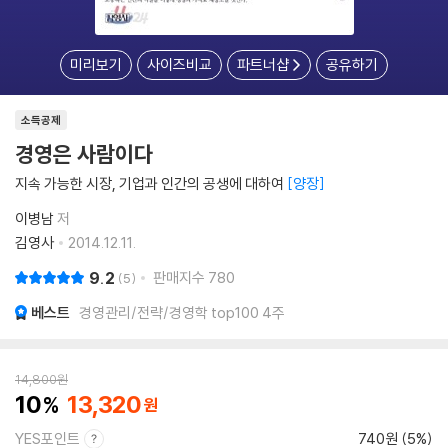
미리보기
사이즈비교
파트너샵
공유하기
소득공제
경영은 사람이다
지속 가능한 시장, 기업과 인간의 공생에 대하여
양장
이병남
저
김영사
2014.12.11.
9.2
판매지수
780
5
베스트
경영관리/전략/경영학 top100 4주
14,800
원
10
13,320
YES포인트
740원 (5%)