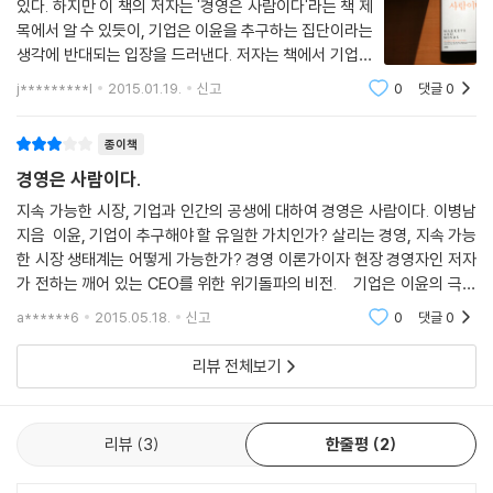
있다. 하지만 이 책의 저자는 '경영은 사람이다'라는 책 제
는다.”
스스로의 생존과 번영을 위한 자구책을 찾게 마련이다. 단기적 이윤 창출
목에서 알 수 있듯이, 기업은 이윤을 추구하는 집단이라는
정재승 _KAIST 바이오및뇌공학과 교수
과 장기적 지속가능성을 위한 대책 마련은 어느 하나도 놓칠 수 없는 기업
생각에 반대되는 입장을 드러낸다. 저자는 책에서 기업은
경영의 근본 과제가 되었다. 둘 중 어느 하나만으로는 온전해질 수 없을 만
어떤 의미로는 이윤을 추구해야하는 집단인 것은 맞지만,
j*********l
2015.01.19.
신고
0
댓글
0
기업을 통해 혜택을 받는 사람들과 꾸준히 커뮤니케이션
큼 서로를 규정하는 동시에 상호 보완하는 역설의 관계이다. 시장이라는
을 하면서 '지속가능'한 성장을
생태계를 함께 지키며 생존하고 성장하고 번성해야 하는 기업에게 있어,
종이책
지금은 지속가능한 생산양식이 더욱 시급한 과제로 떠오르는 시대이다. (1
경영은 사람이다.
16쪽)
지속 가능한 시장, 기업과 인간의 공생에 대하여​ 경영은 사람이다. 이병남
지음 ​ 이윤, 기업이 추구해야 할 유일한 가치인가? 살리는 경영, 지속 가능
많은 기업들이 위기 돌파의 방법을 구하고 있는 이때, 저자는 20년 이상 전
한 시장 생태계는 어떻게 가능한가? 경영 이론가이자 현장 경영자인 저자
문경영인으로서 사업현장에서 깨우친 현대 경영에 대한 생각을 ‘시장’ ‘기
가 전하는 깨어 있는 CEO를 위한 위기돌파의 비전. ​ ​ 기업은 이윤의 극대
업’ ‘인간’의 세 영역에 대한 새로운 관점을 토대로 경영의 새로운 비전을
화만을 추구한다고 보통 사람들은 많이 생각을 할것이다.
제시한다. 기업의 존재 목적을 다시 정의하고 그 본래의 존재 의미에 충실
a******6
2015.05.18.
신고
0
댓글
0
할 때 지금의 위기 극복이 가능하다는 사실을 증명한다.
리뷰 전체보기
고객에게 ‘사랑 받는 기업들’의 같은 기간 누적 투자 수익률은 1,026%로
서, 무려 8배가 넘는 수치였다. 그리고 ‘사랑 받는 기업들’의 공통점을 찾아
리뷰
3
한줄평
2
본 결과, 무엇보다 중요한 것은 ‘이윤 극대화’가 아니라 기업을 둘러싼 다양
한 이해관계자들에게 혜택을 제공하는 것, 더 큰 목적을 추구하는 것이라