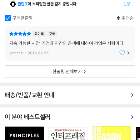
고 결론지었다. 한편 ‘사랑 받는 기업들’과 S&P 500 지수에 들어간 500
클린봇
이 부적절한 글을 감지 중입니다.
설정
개 기업의 1996년부터 2011년까지 15년간의 주가상승에 따른 누적투자
수익률을 비교한 결과 이들의 평균 투자수익률은 1,646%로 S&P 500지
구매한줄평
추천순
수 기업들의 평균치인 157%의 10배가 넘었다.(168쪽)
종이책
구매
저자에 의하면 기업은 단순히 이윤만을 좇기 위해 존재하는 것이 아니라
지속 가능한 시장. 기업과 인간의 공생에 대하여 경영은 사람이다. !
다양한 방식으로 가치를 창출하여 고객과 사회에 유익을 줄 수 있는 존재
p****e
2016.02.05.
0
이다. “애덤 스미스의 말대로 오직 자기 이익에 충실했을지라도 고객과 사
회는 그 덕분에 유익함을 누리게 되고, 고객과 사회는 이런 기업에게 이윤
이라는 선물을 되돌려 주는 선순환의 흐름을 충실하게 잇는 경제 주체”(1
한줄평 전체보기
74쪽)인 것이다. 기업은 보다 높은 이상을 실현할 수 있는 잠재력이 있다.
그것은 수익이나 주주 가치의 극대화를 넘어서는 것이다. 이 책에 대해 송
호근 교수(서울대 사회학과)는 다음과 같이 말했다.
배송/반품/교환 안내
(저자인) LG인화원 사장 이병남, 그는 이론가이자 실천가이다. 기업현장
을 뛰는 경영인 중에서 이론과 실천을 겸비한 사람을 만나기는 힘들다. 20
이 분야 베스트셀러
년을 기업에 헌신하면서 인간존중이라는 경영의 본질을 잊지 않은 사람,
냉혹한 자본주의적 경쟁시장에서 상호호혜와 온정의 본질을 회복하고자
숨 가쁘게 뛰었던 기업인의 감동적인 제언과 스토리가 여기에 담겼다.