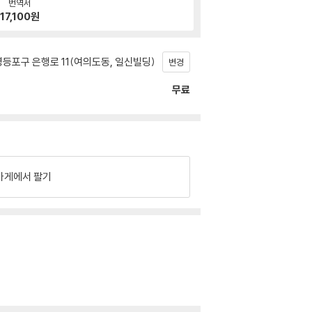
번역서
17,100
원
등포구 은행로 11(여의도동, 일신빌딩)
변경
무료
가게에서 팔기