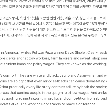
부지런히 일해도 빈곤에서 헤어나올 수 없는 것은 개인의 문제인가, 아니면 사회
수년에 걸친 참여 관찰과 인터뷰를 토대로 워킹 푸어 문제를 심도있게 다루고 있
은 이민노동자, 흑인과 백인을 포함한 빈민 계층, 이혼 여성, 싱글 마더 등으로
배제된 채 빈곤의 굴레 속에서 노동을 계속하고 있는 이들이 바로 "워킹 푸어" 
로써, 빈곤과 가난한 사람들에 대한 진보와 보수 모두의 편견을 효과적으로 논파
정책, 세계화, 신자유주의 등에 관한 저자의 폭넓고 통찰력 있는 분석은 워킹푸어 
n America,” writes Pulitzer Prize winner David Shipler. Clear-head
 store clerks and factory workers, farm laborers and sweat-shop seam
 student loans and paltry wages. They are known as the working 
’s comfort. They are white and black, Latino and Asian--men and w
gins are so tight that even minor setbacks can cause devastating c
that practically every life story contains failure by both the societ
forces that confine people in the quagmire of low wages. And unlik
s struggling against razor-thin profits and competition from abro
crats alike, The Working Poor stands to make a difference.