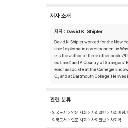
저자 소개
저자 : David K. Shipler
David K. Shipler worked for the New Y
chief diplomatic correspondent in Was
e is the author of three other books?R
ed Land; and A Country of Strangers: B
enior associate at the Carnegie Endowm
C., and at Dartmouth College. He lives
관련 분류
외국도서
인문 사회
사회일반
사회비평/
외국도서
인문 사회
사회일반
사회학