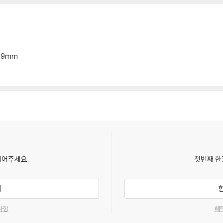
*19mm
되어주세요.
첫번째 한
기
사항
혜