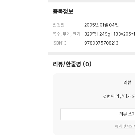
품목정보
발행일
2005년 01월 04일
쪽수, 무게, 크기
329쪽 | 249g | 133*205
ISBN13
9780375708213
리뷰/한줄평
0
리뷰
첫번째 리뷰어가 
리뷰 쓰
혜택 및 유의