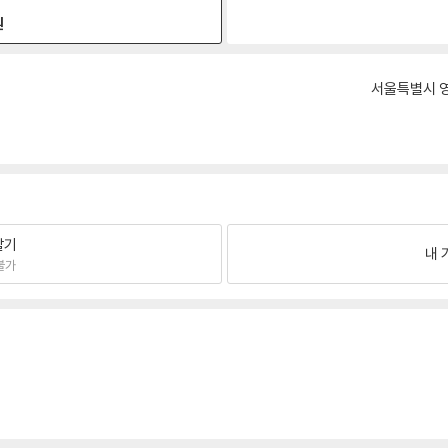
원
서울특별시 영
팔기
내 
불가