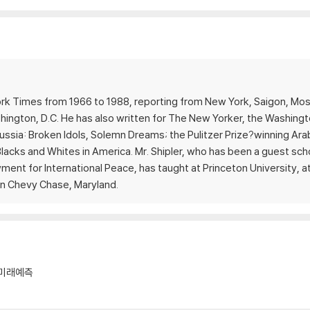
ork Times from 1966 to 1988, reporting from New York, Saigon, Mo
hington, D.C. He has also written for The New Yorker, the Washing
ussia: Broken Idols, Solemn Dreams; the Pulitzer Prize?winning Ara
lacks and Whites in America. Mr. Shipler, who has been a guest schol
ent for International Peace, has taught at Princeton University, a
 in Chevy Chase, Maryland.
미래예측