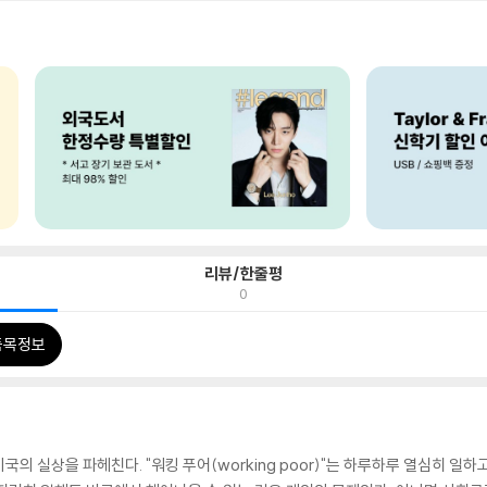
리뷰/한줄평
0
품목정보
의 실상을 파헤친다. "워킹 푸어(working poor)"는 하루하루 열심히 일