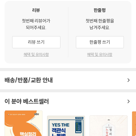
합활동의 정당성, 성실교섭의무, 고용안정협약, 준법투쟁, 쟁의행위의 정
75 단체협약의 성립요건
당성, 위법한 쟁의행위에 대한 책임, 조정과 중재, 부당노동행위 불이익 취
리뷰
한줄평
76 근로조건을 저하시키는 단체협약
급 등 97개의 핵심주제를 수록하였습니다.
첫번째 리뷰어가
첫번째 한줄평을
77 평화의무
되어주세요.
남겨주세요.
78 유족 특별채용 조항
기본개념의 이해 및 노동법 전체적인 흐름을 완성할 수 있는 교재로서 20
79 고용안정협약
25년 최신 판례를 전부 반영하였으며 판례 원문을 최대한 이해할 수 있도
리뷰 쓰기
한줄평 쓰기
80 단체협약의 해석
록 교재를 구성하였습니다. 본 교재를 활용하여 GS-1, 2, 3기를 거쳐 실제
81 단체협약의 효력확장
2차 시험에서 노동법 점수가 60점을 넘을 수 있는 결과를 얻을 수 있도록
혜택 및 유의사항
혜택 및 유의사항
82 단체협약의 유효기간 연장 및 갱신
도움이 되었으면 합니다.
83 단체협약의 실효 및 실효 후 근로관계
84 준법투쟁
수험생 여러분들의 합격을 기원합니다.
배송/반품/교환 안내
85 쟁의행위의 주체의 정당성
86 쟁의행위의 목적의 정당성
87 쟁의행위의 절차의 정당성
이 분야 베스트셀러
88 쟁의행위 찬반투표
89 쟁의행위의 수단·방법의 정당성
90 대체근로의 금지
91 직장폐쇄
92 위법한 쟁의행위에 대한 책임