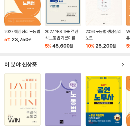
93 파업참가자의 임금
94 조정과 중재
95 유니온 숍
96 부당노동행위 불이익 취급
97 지배개입
2027 핵심정리 노동법
2027 YES THE 객관
2026 노동법 쟁점정리
W
식 노동법 기본이론
노트
유
5
23,750
%
원
5
45,600
10
25,200
5
%
%
원
원
이 분야 신상품