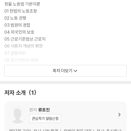
록 교재를 구성하였습니다. 본 교재를 활용하여 GS-1, 2, 3기를 거쳐 실제
정율 노동법 기본이론
2차 시험에서 노동법 점수가 60점을 넘을 수 있는 결과를 얻을 수 있도록
01 헌법의 노동조항
도움이 되었으면 합니다.
02 노동 관행
03 법원의 경합
04 외국인의 보호
05 근로기준법상 근로자
06 사용자 개념의 확장
07 균등처우
08 중간착취의 배제
09 근로기준법의 적용범위
목차 더보기
10 경업금지의무
11 취업청구권
12 경력사칭과 근로계약의 취소
저자 소개
1
13 근로조건 명시의무
14 위약예정 금지
15 사이닝 보너스
편저
류호진
16 채용내정
관심작가 알림신청
17 시용
18 취업규칙