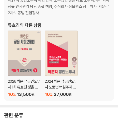
제27회 공인노무사 시험 합격. 노무법인 정율 대표 노무사. 주식회사
19 평균임금
정율 인사관리 담당 총괄 책임, 주식회사 정율랩스 상무이사, 박문각
20 통상임금
2차 노동법 전임강사.
21 임금지급 원칙
22 도급사업에서의 사용자 책임 특례규정
류호진
의 다른 상품
23 휴업수당 및 임금채권 우선변제
24 근로시간
25 연장근로
26 주휴일
27 포괄임금제
28 연차유급휴가
29 근로시간·휴게·휴일의 적용제외
30 전직
2026 박문각 공인노무
2024 박문각 공인노무
31 전적
사 1차 류호진 정율 사
사 노동법 핵심주제 및
32 휴직
회보험법 기출문제집
사례연습
10
13,500
10
27,000
33 직위해제(대기발령)
%
%
원
원
34 징계
35 분할
36 영업양도
관련 분류