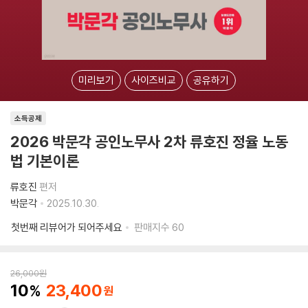
미리보기
사이즈비교
공유하기
소득공제
2026 박문각 공인노무사 2차 류호진 정율 노동
법 기본이론
류호진
편저
박문각
2025.10.30.
첫번째 리뷰어가 되어주세요
판매지수
60
26,000
원
10
23,400