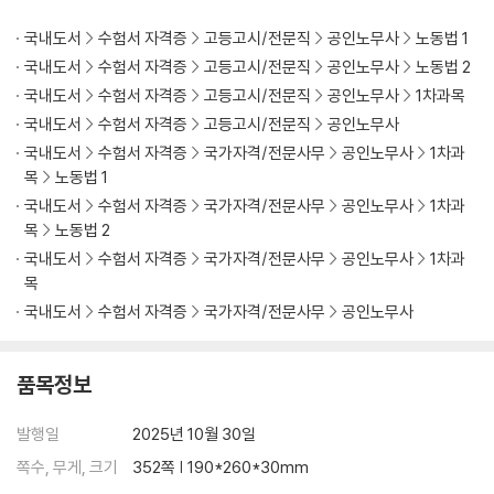
37 용역업체 변경에 따른 근로자 고용승계 기대권
38 진의·비진의 의사표시
국내도서
수험서 자격증
고등고시/전문직
공인노무사
노동법 1
39 해고
국내도서
수험서 자격증
고등고시/전문직
공인노무사
노동법 2
40 해고금지 기간
국내도서
수험서 자격증
고등고시/전문직
공인노무사
1차과목
41 경영상 이유에 의한 해고
국내도서
수험서 자격증
고등고시/전문직
공인노무사
42 퇴직금 분할약정
국내도서
수험서 자격증
국가자격/전문사무
공인노무사
1차과
43 갱신기대권
목
노동법 1
44 기간제법 예외사유(촉탁직)
국내도서
수험서 자격증
국가자격/전문사무
공인노무사
1차과
45 파견과 도급의 구별
목
노동법 2
46 차별시정제도
국내도서
수험서 자격증
국가자격/전문사무
공인노무사
1차과
47 기간제 근로자의 차별
목
48 일·가정 양립 지원을 위한 배려의무
국내도서
수험서 자격증
국가자격/전문사무
공인노무사
49 부당해고 구제신청 관련 쟁점
50 산업재해 문제 출제 시 대응
51 산업안전보건법
품목정보
52 노동조합법 개관
53 노동조합법상 근로자
발행일
2025년 10월 30일
54 노동조합법상 사용자
쪽수, 무게, 크기
352쪽 | 190*260*30mm
55 노동조합 설립심사