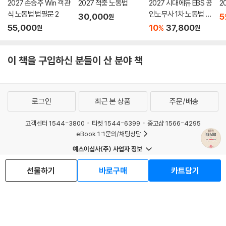
2027 손승주 Win 객관
2027 적중 노동법
2027 시대에듀 EBS 공
2
식 노동법 법필문 2
인노무사 1차 노동법 기
30,000
5
원
출문제 한권으로 끝내
55,000
10
37,800
%
원
원
기
이 책을 구입하신 분들이 산 분야 책
로그인
최근 본 상품
주문/배송
고객센터 1544-3800
티켓 1544-6399
중고샵 1566-4295
eBook 1:1문의/채팅상담
예스이십사(주) 사업자 정보
이용약관
개인정보처리방침
청소년보호정책
선물하기
바로구매
카트담기
PC버전
회사소개
거래처관계자께
도서홍보
광고
Copyright © YES24 Corp. All Rights Reserved.
MATOM1