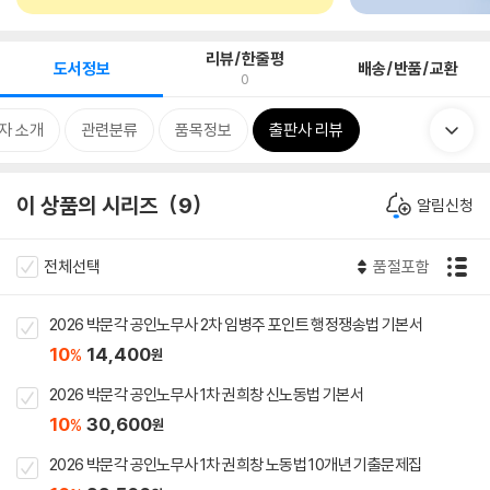
리뷰/한줄평
도서정보
배송/반품/교환
0
자 소개
관련분류
품목정보
출판사 리뷰
이 상품의 시리즈
9
알림신청
전체선택
품절포함
2026 박문각 공인노무사 2차 임병주 포인트 행정쟁송법 기본서
10
14,400
%
원
2026 박문각 공인노무사 1차 권희창 신노동법 기본서
10
30,600
%
원
2026 박문각 공인노무사 1차 권희창 노동법 10개년 기출문제집