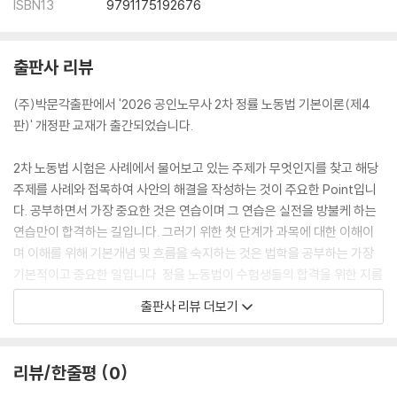
ISBN13
9791175192676
56 조합원 지위와 권리·의무
57 총회 소집절차 및 소집공고기간
58 총회·대의원회 의결정족수
출판사 리뷰
59 연합단체의 설립·가입 또는 탈퇴에 관한 사항
60 간접선거 방식의 대의원 선출방식의 효력
(주)박문각출판에서 '2026 공인노무사 2차 정률 노동법 기본이론(제4
61 규약을 통한 총회와 대의원회의 의결사항
판)' 개정판 교재가 출간되었습니다.
62 조직형태 변경
63 근로시간 면제제도
2차 노동법 시험은 사례에서 물어보고 있는 주제가 무엇인지를 찾고 해당
64 노동조합의 내부통제권
주제를 사례와 접목하여 사안의 해결을 작성하는 것이 주요한 Point입니
65 합병·분할·해산
다. 공부하면서 가장 중요한 것은 연습이며 그 연습은 실전을 방불케 하는
66 조합활동의 정당성
연습만이 합격하는 길입니다. 그러기 위한 첫 단계가 과목에 대한 이해이
67 성실교섭의무
며 이해를 위해 기본개념 및 흐름을 숙지하는 것은 법학을 공부하는 가장
68 노동조합 대표자의 단체협약 체결권
기본적이고 중요한 일입니다. 정율 노동법이 수험생들의 합격을 위한 지름
69 단체교섭의 위임
길이 될 수 있도록 큰 도움이 되었으면 합니다.
출판사 리뷰 더보기
70 교섭창구 단일화
71 교섭대표노동조합의 지위
헌법의 노동조항, 근로기준법상 근로자, 중간착취의 배제, 경업금지의무,
72 교섭단위 결정 및 유일노조와 형식적인 교섭창구 단일화 절차
경력사칭과 근로계약의 취소, 근로조건 명시의무, 평균임금, 통상임금, 포
리뷰/한줄평
0
73 공정대표 의무
괄임금제, 직위해제, 징계, 경영상 이유에 의한 해고, 노조법상 근로자, 조
74 단체교섭 대상