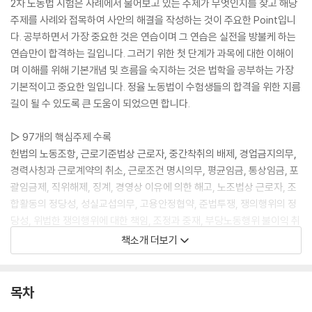
2차 노동법 시험은 사례에서 물어보고 있는 주제가 무엇인지를 찾고 해당
주제를 사례와 접목하여 사안의 해결을 작성하는 것이 주요한 Point입니
다. 공부하면서 가장 중요한 것은 연습이며 그 연습은 실전을 방불케 하는
연습만이 합격하는 길입니다. 그러기 위한 첫 단계가 과목에 대한 이해이
며 이해를 위해 기본개념 및 흐름을 숙지하는 것은 법학을 공부하는 가장
기본적이고 중요한 일입니다. 정율 노동법이 수험생들의 합격을 위한 지름
길이 될 수 있도록 큰 도움이 되었으면 합니다.
▷ 97개의 핵심주제 수록
헌법의 노동조항, 근로기준법상 근로자, 중간착취의 배제, 경업금지의무,
경력사칭과 근로계약의 취소, 근로조건 명시의무, 평균임금, 통상임금, 포
괄임금제, 직위해제, 징계, 경영상 이유에 의한 해고, 노조법상 근로자, 조
합활동의 정당성, 성실교섭의무, 고용안정협약, 준법투쟁, 쟁의행위의 정
당성, 위법한 쟁의행위에 대한 책임, 조정과 중재, 부당노동행위 불이익 취
급 등 97개의 핵심주제를 수록하였습니다.
책소개 더보기
▷ 기본개념의 이해 및 노동법 전체적인 흐름 완성
기본개념의 이해 및 노동법 전체적인 흐름을 완성할 수 있는 교재로서 20
목차
25년 최신 판례를 전부 반영하였으며 판례 원문을 최대한 이해할 수 있도