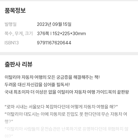
⑪범칙금 처리하기
품목정보
이탈리아 자동차 여행 실전편
발행일
2023년 09월 15일
쪽수, 무게, 크기
376쪽 | 152*225*30mm
01) 돌로미티와 북부 지역
-북부 지역의 하이라이트, 돌로미티
ISBN13
9791167620644
-돌로미티의 거점 마을들
▶이탈리아 북부 도시
① 밀라노
출판사 리뷰
② 베네치아
이탈리아 자동차 여행의 모든 궁금증을 해결해주는 책!
③ 베로나
두려움 대신 자신감을 심어줄 필독서!
④ 시르미오네
국내 최초이자 더 이상은 없을 이탈리아 자동차 여행 가이드북의 끝판왕
⑤ 친퀘 테레
⑥ 포르토피노
“로마 시내는 서울보다 복잡하다던데 어떻게 자동차 여행을 해?”
Special 산타 마르게리타 리구레
“이탈리아 대도시는 아예 자동차로 진입도 못 한다던데 무슨 자동차 여
02) 토스카나 평원과 중부 지역
행?”
-중부 지역의 하이라이트, 토스카나 평원
“이탈리아 사람들의 운전습관은 난폭하기로 유명하다던데 위험하지 않
▶이탈리아 중부 도시
아?”
① 로마