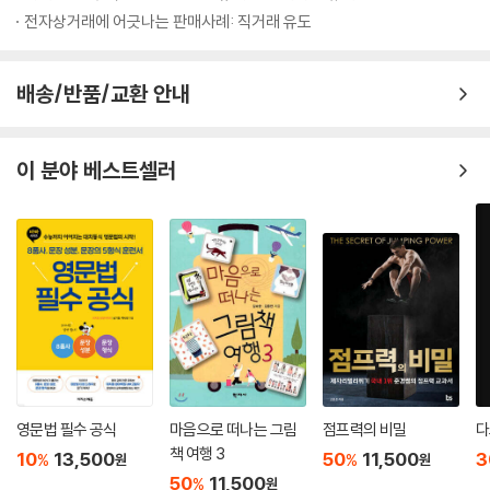
전자상거래에 어긋나는 판매사례: 직거래 유도
이탈리아 전역이 내 손바닥에 안에 꽉 있다!
▶이탈리아 남부 도시
① 나폴리
북부 지역의 하이라이트인 돌로미티는 자동차 없이 여행하기 어려운 곳이
② 폼페이
배송/반품/교환 안내
다. 알프스 산맥의 일부인 돌로미티에는 3,000m 이상의 봉우리가 18개,
③ 소렌토
빙하가 41개, 저 세상 풍경 같은 에메랄드빛 호수도 깊은 골짜기마다 숨어
④ 포지타노
있다. 눈으로 보면서도 믿기지 않는 대자연의 위용 앞에 입이 다물어지지
⑤ 아말피
이 분야 베스트셀러
않는 곳. 그러나 천혜의 자연 속에서 천상의 드라이브를 즐기는 행운을 만
⑥ 라벨로
끽하려면 자동차 여행이 필수다. 특히 코로나 이후, 여러 사람이 함께 이용
⑦ 마테라
하는 대중교통보다는 개별적이고 프라이빗하게 즐기는 자동차 여행에 대
⑧ 알베로벨로
한 관심이 폭발적이다.
⑨ 폴리냐노 아 마레
Special 살레르노
이 책에서는 서쪽의 거점 마을인 볼차노부터 동쪽의 거점 마을 코르티나
담페초까지 돌로미티 주요 거점 마을의 주차장 좌표부터 숙소, 레스토랑까
부록
지 자세히 소개한다. 돌로미티 슈퍼 썸머 카드 등 돌로미티의 수많은 리프
▶이탈리아 주요 도시 렌터카 픽업 및 반납편
트들을 경제적으로 이용할 수 있는 무제한 이용 카드에 대한 팁은 덤. 전문
▶이탈리아 ZTL 지역을 확인하는 방법
가가 아니라면 결코 알 수 없는 알짜 정보다. 또 알페 디 시우시, 세체다 오
▶이탈리아 필수 회화
영문법 필수 공식
마음으로 떠나는 그림
점프력의 비밀
다
들레 같은 돌로미티의 주요 산악군과 카레자 호수, 브라이에스 호수 등 꼭
책 여행 3
10
13,500
50
11,500
3
%
%
원
원
봐야 할 돌로미티의 주요 호수, 주요 산장, 파소라 불리는 주요 고갯길 등
50
11,500
%
원