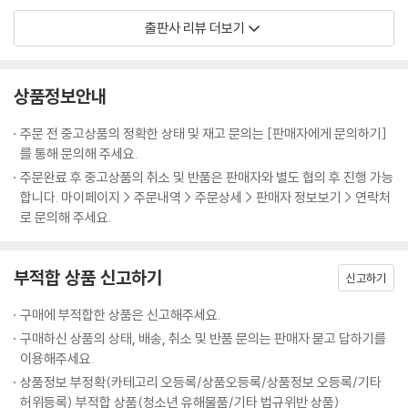
② 피렌체
출판사 리뷰 더보기
이탈리아 자동차 여행에 대한 편견과 두려움은 끝이 없다. 그러나 이탈리
③ 시에나
아 자동차 여행을 한다고 해서 여행의 처음부터 끝까지 자동차 한 대로 전
④ 루카
국투어를 하는 게 아니다. 시내에서는 도보여행이나 메트로 등을 병행하
⑤ 피사
상품정보안내
고, 대중교통이 여의치 않은 도시 간 이동이나 꼭 드라이브를 해봐야 좋은
⑥ 피엔차
필수 구간에서만 자동차로 움직인다. 코스별로 기차와 배도 번갈아 이용하
⑦ 산 지미냐노
주문 전 중고상품의 정확한 상태 및 재고 문의는 [판매자에게 문의하기]
면서 여행의 질과 효율성을 높이는 게 자동차 여행의 기본이다. 그래야 로
⑧ 몬테풀치아노
를 통해 문의해 주세요.
마나 피렌체 같은 대도시 몇 군데만 빼꼼 보고 돌아오는 겉핥기식 여행에
⑨ 몬탈치노
주문완료 후 중고상품의 취소 및 반품은 판매자와 별도 협의 후 진행 가능
서 벗어날 수 있다. 남들 다 가는 곳, 사람 구경만 하다 끝나는 여행에서 탈
⑩ 산 퀴리코 도르차
합니다. 마이페이지 > 주문내역 > 주문상세 > 판매자 정보보기 > 연락처
피할 수 있다. 그림 같고 영화 같은 이탈리아 소도시를 내 속도에 맞춰 두루
⑪ 반뇨 비뇨니
로 문의해 주세요.
두루 구경하고, 이제까지 숱한 가이드북에서 보아왔던 천편일률적인 이탈
⑫ 오르비에토
리아가 아닌, 진짜 이탈리아의 속살을 깊이 있게 만날 수 있다. 특히 국내에
⑬ 치비타 디 반뇨레조
부적합 상품 신고하기
는 소개된 적이 거의 없는 이탈리아 북부의 돌로미티부터 중부의 토스카나
신고하기
⑭ 아시시
평원, 남부의 아말피 해안까지 이탈리아 핵심여행지를 꼼꼼히 담았다. 이
⑮ 스펠로
구매에 부적합한 상품은 신고해주세요.
책을 한 번도 안 본 사람은 있지만, 한 번만 보고 마는 사람은 없을 것이다.
? 피틸리아노
구매하신 상품의 상태, 배송, 취소 및 반품 문의는 판매자 묻고 답하기를
Special 사투르니아 온천
이용해주세요.
북부 지역의 하이라이트 돌로미티부터
03) 아말피 해안과 남부 지역
상품정보 부정확(카테고리 오등록/상품오등록/상품정보 오등록/기타
남쪽의 아말피, 소렌토, 살레르노까지
-남부 지역의 하이라이트, 아말피 해안
허위등록) 부적합 상품(청소년 유해물품/기타 법규위반 상품)