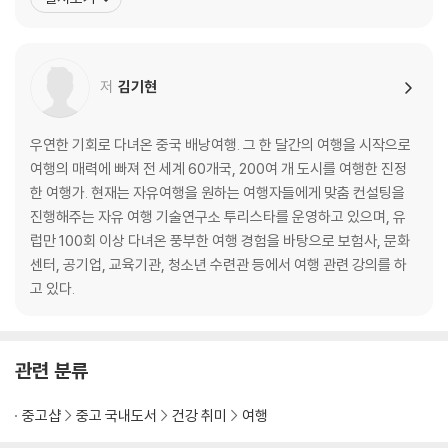
▶여행 업그레이드 이탈리아 자동차 여행 더 알차게 즐기는 6가지 추천 루
게 하다 보니 관광객의 수준을 넘어 책까지 출간하고 유럽 자동차 여
트
행 전문가로서의 삶을 하나 더 추가했다. 저서로는 《이탈리아 자동차
-로마와 토스카나 7박 9일
여행》, 《독일 자동차 여행 이북》, 《오스트리아 자동
-이탈리아 중부 일주 10박 12일
저
김기현
-이탈리아 북부와 돌로미티 8박 10일
-로마와 남부 일주 10박 12일
우연한 기회로 다녀온 중국 배낭여행. 그 한 달간의 여행을 시작으로
-이탈리아 핵심 투어 12박 14일
여행의 매력에 빠져 전 세계 60개국, 200여 개 도시를 여행한 진정
-이탈리아 일주 15박 17일
한 여행가. 현재는 자유여행을 원하는 여행자들에게 맞춤 컨설팅을
03) 이탈리아에서 자동차 운전하기
진행해주는 자유 여행 기술연구소 투리스타를 운영하고 있으며, 유
①렌터카 픽업 전 사전 지식
럽만 100회 이상 다녀온 풍부한 여행 경험을 바탕으로 보험사, 문화
②렌터카 픽업하기
센터, 공기업, 교육기관, 청소년 수련관 등에서 여행 관련 강의를 하
③운전 시 알아두어야 할 기본 지식
고 있다.
④고속도로 & 국도 운전하기
⑤시내 운전하기
⑥ZTL에 대한 Q&A
⑦주차장 이용하기
관련 분류
⑧주유소 이용하기
⑨차량 사고 및 범죄 대처 방법
중고샵
중고 국내도서
건강 취미
여행
⑩차량 반납하기