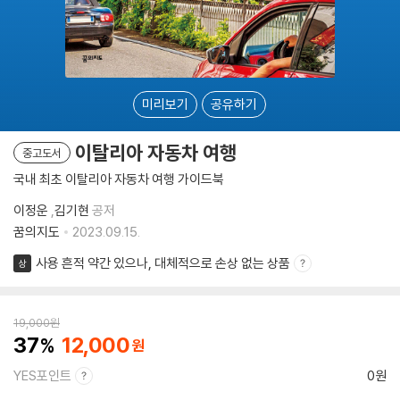
미리보기
공유하기
이탈리아 자동차 여행
중고도서
국내 최초 이탈리아 자동차 여행 가이드북
이정운
,
김기현
공저
꿈의지도
2023.09.15.
사용 흔적 약간 있으나, 대체적으로 손상 없는 상품
상
19,000
원
37
12,000
YES포인트
0원