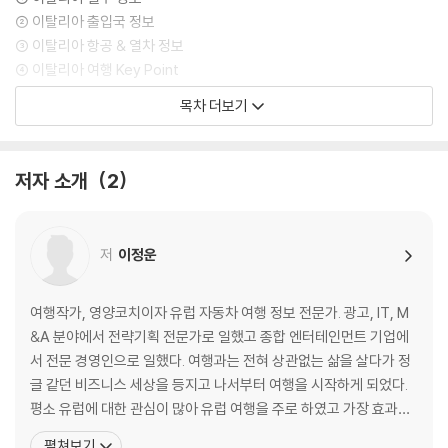
② 이탈리아 출입국 정보
③ 이탈리아 항공 & 열차 정보
④ 이탈리아 여행 Key Point
▶ 여행 업그레이드 이탈리아 더 진하게 즐기는 5가지 방법
목차 더보기
-이탈리아 음식 맛보기
-이탈리아 와인 마시기
-이탈리아 커피 음미하기
저자 소개
2
-이탈리아 젤라토 즐기기
-이탈리아 세련되게 쇼핑하기
02) 이탈리아 자동차 여행 미리 준비하기
저
이정운
① 여행 정보 수집 및 필수 어플 설치
② 이탈리아 인-아웃 결정하기
③ 숙소 예약과 이용
여행작가, 영양코치이자 유럽 자동차 여행 정보 전문가. 광고, IT, M
④ 렌터카 예약을 위한 사전 지식
&A 분야에서 전략기획 전문가로 일했고 종합 엔터테인먼트 기업에
⑤ 렌터카 예약하기
서 전문 경영인으로 일했다. 여행과는 전혀 상관없는 삶을 살다가 정
⑥ 내비게이션 준비하기
글 같던 비즈니스 세상을 등지고 나서부터 여행을 시작하게 되었다.
⑦ 전화 및 데이터 사용 준비하기
평소 유럽에 대한 관심이 많아 유럽 여행을 주로 하였고 가장 효과적
⑧ 여행 물품 준비하기
으로 체험하고자 자동차 여행을 택했다. 여행 준비를 전략기획자스럽
펼쳐보기