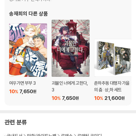
송재희
의 다른 상품
여우가면 부부 3
괴물인 너에게 고한다,
춘하추동 대행자 가을
3
의 춤 : 상,하 세트
10
7,650
%
원
10
7,650
10
21,600
%
%
원
원
관련 분류
국내도서
만화/라이트노벨
로맨스
로맨틱 코미디