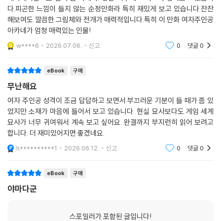
다.피곤한 느낌이 들지 않는 순정만화라 특히 재밌게 보고 있습니다.잔잔
해보여도 깔끔한 그림체와 전개가 매력적입니다.특히 이 만화 여자주인공
아카네가 엄청 매력있는 인물!
w****6
2026.07.06.
신고
0
댓글
0
eBook
구매
무난해요
여자 주인공 성격이 조금 답답하고 보면서 부끄러운 기분이 들 때가 좀 있
었지만 소재가 마음에 들어서 보고 있습니다. 현실 묘사보다도 게임 세계
묘사가 너무 귀여워서 계속 보고 싶어요. 완결까지 부지런히 읽어 보려고
합니다. 더 재미있어지면 좋겠네요.
h**********1
2026.06.12.
신고
0
댓글
0
eBook
구매
야마다군
스포일러가 포함된 글입니다!