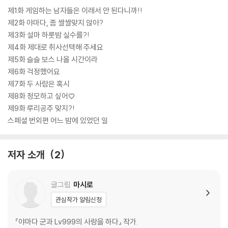
제1화 게임하는 남자들은 이래서 안 된다니까!!
제2화 야마다, 좀 쌀쌀맞지 않아?
제3화 설마 하룻밤 실수를?!
제4화 제대로 취사선택해 주세요
제5화 슬슬 보스 나올 시간이라
제6화 걱정했어요
제7화 두 사람은 혹시
제8화 정모하고 싶어♡
제9화 루리공주 맞지?!
스페셜 번외편 어느 밤에 있었던 일
저자 소개
2
글그림
마시로
관심작가 알림신청
『야마다 군과 Lv999의 사랑을 하다』 작가.