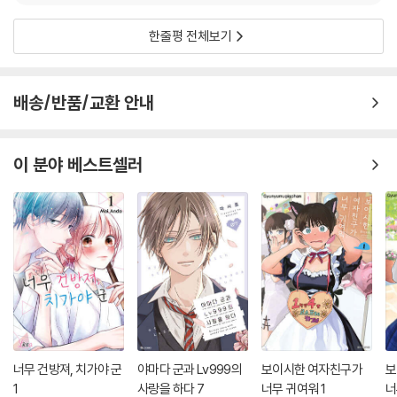
한줄평 전체보기
배송/반품/교환 안내
이 분야 베스트셀러
너무 건방져, 치가야 군
야마다 군과 Lv999의
보이시한 여자친구가
보
1
사랑을 하다 7
너무 귀여워 1
너