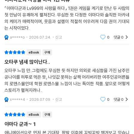
『야마다군과 Lv999의 사랑을 하다』 1권은 게임을 계기로 만난 두 사람의
첫 만남이 유쾌하게 펼쳐진다. 무심한 듯 다정한 야마다와 솔직한 아카네
의 케미가 매력적이며, 웃음과 설렘이 적절히 어우러져 다음 권이 기대되
는 시작이었다.
a*****o
2026.07.24.
신고
0
댓글
0
eBook
구매
오타쿠 냄새 많이난다..
오타쿠 느낌 만..그럼에도 무심한 듯 하지만 의외로 세심함을 가진 남주인
공나이를 허투로 먹은 듯, 나잇값 못하는 살짝 어리버리한 여주인공어른들
의 로맨스물인데 학원 로맨스물 느낌이 나는 특이한 작품..앞으로 어떻게
스토리가 펼쳐지려나..
x*****4
2026.07.09.
신고
0
댓글
0
eBook
구매
야마다 군과~ 1
애니메이션으로 먼저 본 기대작. 정발 이후에 꼬박꼬박 챙겨보고 있습니