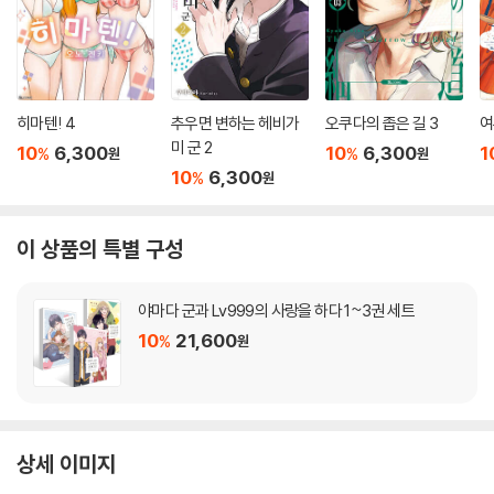
히마텐! 4
추우면 변하는 헤비가
오쿠다의 좁은 길 3
여
미 군 2
10
6,300
10
6,300
1
%
%
원
원
10
6,300
%
원
이 상품의 특별 구성
야마다 군과 Lv999의 사랑을 하다 1~3권 세트
10
21,600
%
원
상세 이미지