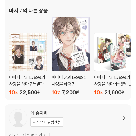
마시로
의 다른 상품
야마다 군과 Lv999의
야마다 군과 Lv999의
야마다 군과 Lv999의
사랑을 하다 7 특별판
사랑을 하다 7
사랑을 하다 4~6권 세
트
10
22,500
10
7,200
10
21,600
%
%
%
원
원
원
역
송재희
관심작가 알림신청
경기도 거주 번역가이다.