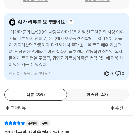
AI가 리뷰를 요약했어요!
"야마다 군과 Lv999의 사랑을 하다 1"은 게임 길드원 간의 사랑 이야
기를 다룬 인기 만화로, 한국에서 오랫동안 정발되지 않아 많은 팬들
이 기다려왔던 작품이다. 디앤씨에서 출간 소식을 듣고 매우 기뻤으
며, 연상연하 관계와 뛰어난 작화가 돋보인다. 감동적인 정발로 독자
들에게 큰 기쁨을 주었고, 귀엽고 가독성이 좋은 번역 덕분에 더욱 재
미있게 읽을 수 있었다.
AI 리뷰가 도움이 되었나요?
0
0
리뷰
36
한줄평
43
구매리뷰
추천순
종이책
구매
야마다군과 사랑을 하다 1권 리뷰