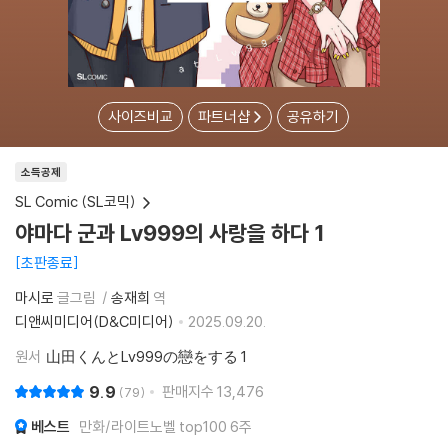
사이즈비교
파트너샵
공유하기
소득공제
SL Comic (SL코믹)
야마다 군과 Lv999의 사랑을 하다 1
초판종료
마시로
글그림
송재희
역
디앤씨미디어(D&C미디어)
2025.09.20.
원서
山田くんとLv999の戀をする 1
9.9
판매지수
13,476
79
베스트
만화/라이트노벨 top100 6주