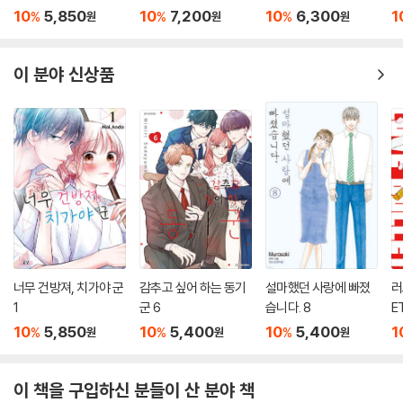
10
5,850
10
7,200
10
6,300
1
%
%
%
원
원
원
이 분야 신상품
너무 건방져, 치가야 군
감추고 싶어 하는 동기
설마했던 사랑에 빠졌
러
1
군 6
습니다. 8
ET
10
5,850
10
5,400
10
5,400
1
%
%
%
원
원
원
이 책을 구입하신 분들이 산 분야 책