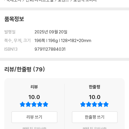
품목정보
발행일
2025년 09월 20일
쪽수, 무게, 크기
196쪽 | 196g | 128*182*20mm
ISBN13
9791127884031
리뷰/한줄평
79
리뷰
한줄평
10.0
10.0
리뷰 쓰기
한줄평 쓰기
혜택 및 유의사항
혜택 및 유의사항