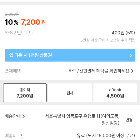
8,000
원
10
7,200
YES포인트
400원 (5%)
5만원 이상 구매 시 2천원 추가 적립
앱 다운 시 1천원 상품권
결제혜택
카드/간편결제 혜택을 확인하세요
종이책
eBook
원서
7,200
원
4,500
원
배송안내
서울특별시 영등포구 은행로 11(여의도동,
변경
일신빌딩)
배송비
유료
(도서 15,000원 이상 무료)