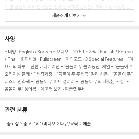
지 한 곰돌이 푸와 친구들은 현재 전세계 어린이들로부터 가장 사랑받는
캐릭터 중의 하나이다.
제품소개 더보기
흥겹고 부드러운 <곰돌이 푸 오리지널 클래식>의 배경 음악은 아카데미
수상의 영예를 안았던 리차드 셔먼과 로버트 셔먼 형제가 담당했다. ‘Winn
ie the Pooh’, ‘Up, Down, and Touch the Ground’등 그들이 완성시
사양
킨 5곡의 멋진 배경음악을 선명한 DVD 음질로 감상할 수 있어 애니메이
션의 재미를 한층 고조시킨다.
- 더빙 : English / Korean - 오디오 : DD 5.1 - 자막 : English / Korean
/ Thai - 화면비율 : Fullscreen - 지역코드 : 3 Special Features - ˝이
요르의 하루˝ : 단편 애니메이션 - ˝곰돌이 푸 놀이동산˝ 게임 - ˝곰돌이 푸
오리지널 클래식˝ 제작과정 - ˝곰돌이 푸 주제곡˝ 칼리 시몬 - ˝곰돌이 푸˝
디즈니 만화책 - ˝곰돌이 푸 아트 갤러리 - ˝곰돌이 푸의 재밌는 사실˝ - ˝
곰돌이 푸˝ 싱어롱 - 예고편 보기 : 피글렛 무비
관련 분류
중고샵
중고 DVD/비디오
다큐/교육
예술