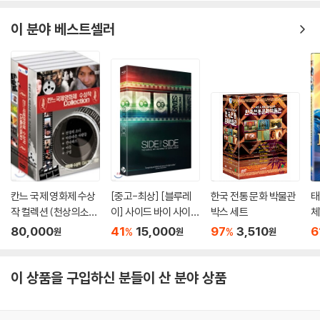
이 분야 베스트셀러
칸느 국제 영화제 수상
[중고-최상] [블루레
한국 전통 문화 박물관
태
작 컬렉션 (천상의소녀
이] 사이드 바이 사이
박스 세트
체
+아름다운사람들+칸
드: 필름 vs 디지털
80,000
41
15,000
97
3,510
6
%
%
원
원
원
다하르+아들+구멍)
(4disc) / DVD 미개봉
이 상품을 구입하신 분들이 산 분야 상품