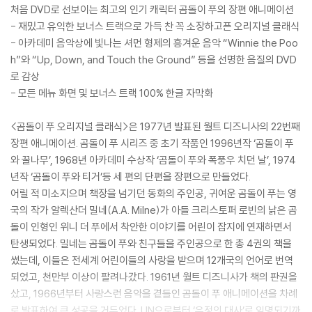
처음 DVD로 선보이는 최고의 인기 캐릭터 곰돌이 푸의 장편 애니메이션
- 재밌고 유익한 보너스 트랙으로 가득 찬 꼭 소장하고픈 오리지널 클래식
- 아카데미 음악상에 빛나는 셔먼 형제의 흥겨운 음악 “Winnie the Poo
h”와 “Up, Down, and Touch the Ground” 등을 선명한 음질의 DVD
로 감상
- 모든 메뉴 화면 및 보너스 트랙 100% 한글 자막화
<곰돌이 푸 오리지널 클래식>은 1977년 발표된 월트 디즈니사의 22번째
장편 애니메이션. 곰돌이 푸 시리즈 중 초기 작품인 1996년작 ‘곰돌이 푸
와 꿀나무’, 1968년 아카데미 수상작 ‘곰돌이 푸와 폭풍우 치던 날’, 1974
년작 ‘곰돌이 푸와 티거’등 세 편의 단편을 장편으로 만들었다.
어릴 적 미소지으며 책장을 넘기던 동화의 주인공, 귀여운 곰돌이 푸는 영
국의 작가 알렉산더 밀네(A.A. Milne)가 아들 크리스토퍼 로빈의 낡은 곰
돌이 인형인 위니 더 푸에서 착안한 이야기를 어린이 잡지에 연재하면서
탄생되었다. 밀네는 곰돌이 푸와 친구들을 주인공으로 한 총 4권의 책을
썼는데, 이들은 전세계 어린이들의 사랑을 받으며 12개국의 언어로 번역
되었고, 천만부 이상이 팔려나갔다. 1961년 월트 디즈니사가 책의 판권을
샀고, 1966년부터 사랑스런 음악을 곁들인 곰돌이 푸 애니메이션을 차례
로 발표하여 큰 성공을 거두었다. UN으로부터 ‘우정의 대사’로 임명되기까