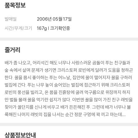
품목정보
발매일
2006년 05월 17일
시간/무게/크기
167g | 크기확인중
줄거리
배가 좀 나오고, 어리석긴 해도 너무나 사랑스러운 곰돌이 푸는 친구들과
숲 속에서 살며 문제가 생기면 크리스토퍼 로빈에게 달려가 도움을 청하곤
한다. 꿀을 몹시 좋아하는 푸는 어느날, 집안에 꿀이 떨어지자 꿀을 구하러
벌집에 간다. 푸는 나무 높이 숨어있는 벌집에 접근하기 위해 크리스토퍼
로빈의 풍선을 빌리고, 온 몸을 진흙탕에 굴려 먹구름으로 위장까지 하지
만 벌들 몰래 꿀을 먹기란 쉽지가 않다. 이번엔 꿀을 많이 가진 친구 래빗을
찾아가 꿀단지를 신나게 비우고 배가 든든해진 푸. 그런데 배가 너무나 불
룩해진 나머지 래빗의 집을 나서는 순간 정문 구멍에 꽉 끼고 마는데…
상품정보안내