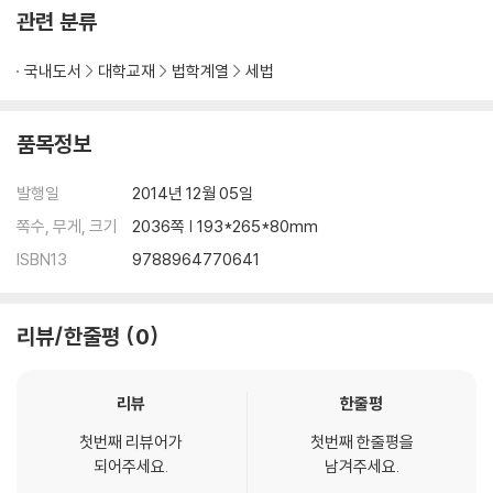
관련 분류
국내도서
대학교재
법학계열
세법
품목정보
발행일
2014년 12월 05일
쪽수, 무게, 크기
2036쪽 | 193*265*80mm
ISBN13
9788964770641
리뷰/한줄평
0
리뷰
한줄평
첫번째 리뷰어가
첫번째 한줄평을
되어주세요.
남겨주세요.