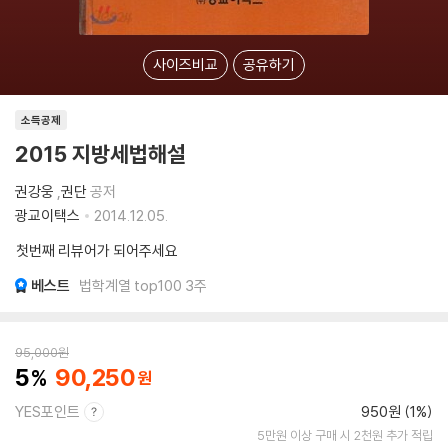
사이즈비교
공유하기
소득공제
2015 지방세법해설
권강웅
,
권단
공저
광교이택스
2014.12.05.
첫번째 리뷰어가 되어주세요
베스트
법학계열 top100 3주
95,000
원
5
90,250
YES포인트
950원 (1%)
5만원 이상 구매 시 2천원 추가 적립