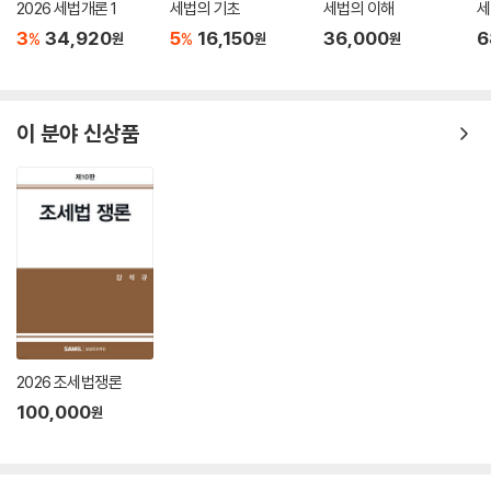
2026 세법개론 1
세법의 기초
세법의 이해
세
3
34,920
5
16,150
36,000
6
%
%
원
원
원
이 분야 신상품
2026 조세법쟁론
100,000
원